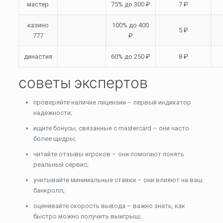
мастер
75% до 300 ₽
7 ₽
казино
100% до 400
5 ₽
777
₽
династия
60% до 250 ₽
8 ₽
советы экспертов
проверяйте наличие лицензии – первый индикатор
надёжности;
ищите бонусы, связанные с mastercard – они часто
более щедры;
читайте отзывы игроков – они помогают понять
реальный сервис;
учитывайте минимальные ставки – они влияют на ваш
банкролл;
оценивайте скорость вывода – важно знать, как
быстро можно получить выигрыш;