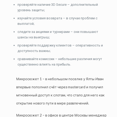
проверяйте наличие 3D Secure – дополнительный
уровень защиты;
изучайте условия возврата – в случае проблем с
выплатой;
следите за акциями и турнирами – они повышают
шансы на выигрыш;
проверяйте поддержку клиентов – оперативность и
доступность важны;
сравнивайте комиссии – небольшие различия могут
существенно влиять на прибыль.
Микросюжет 1 – в небольшом поселке у Ялты Иван
впервые пополнил счёт через mastercard и получил
мгновенный доступ к слотам, что стало для него как
открытие нового пути в мире развлечений.
Микросюжет 2 – в офисе в центре Москвы менеджер