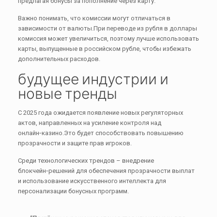
предлагая бонусы за пополнение через карту.
Важно понимать, что комиссии могут отличаться в
зависимости от валюты.При переводе из рубля в доллары
комиссия может увеличиться, поэтому лучше использовать
карты, выпущенные в российском рубле, чтобы избежать
дополнительных расходов.
будущее индустрии и
новые тренды
С 2025 года ожидается появление новых регуляторных
актов, направленных на усиление контроля над
онлайн‑казино.Это будет способствовать повышению
прозрачности и защите прав игроков.
Среди технологических трендов – внедрение
блокчейн‑решений для обеспечения прозрачности выплат
и использование искусственного интеллекта для
персонализации бонусных программ.