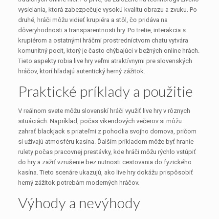
vysielania, ktorá zabezpečuje vysokú kvalitu obrazu a zvuku. Po
druhé, hráči môžu vidieť krupiéra a stôl, čo pridáva na
dôveryhodnosti a transparentnosti hry. Po tretie, interakcia s
krupiérom a ostatnými hráčmi prostredníctvom chatu vytvára
komunitný pocit, ktorý je často chýbajúci v bežných online hrách.
Tieto aspekty robia live hry veľmi atraktívnymi pre slovenských
hráčov, ktorí hľadajú autentický herný zážitok.
Praktické príklady a použitie
V reálnom svete môžu slovenskí hráči využiť live hry v rôznych
situáciách. Napríklad, počas víkendových večerov si môžu
zahrať blackjack s priateľmi z pohodlia svojho domova, pričom
si užívajú atmosféru kasína. Ďalším príkladom môže byť hranie
rulety počas pracovnej prestávky, kde hráči môžu rýchlo vstúpiť
do hry a zažiť vzrušenie bez nutnosti cestovania do fyzického
kasína. Tieto scenáre ukazujú, ako live hry dokážu prispôsobiť
herný zážitok potrebám moderných hráčov.
Výhody a nevýhody