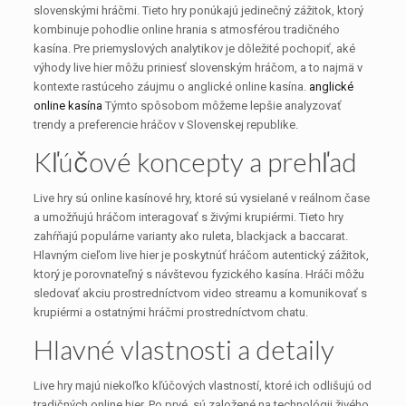
slovenskými hráčmi. Tieto hry ponúkajú jedinečný zážitok, ktorý
kombinuje pohodlie online hrania s atmosférou tradičného
kasína. Pre priemyslových analytikov je dôležité pochopiť, aké
výhody live hier môžu priniesť slovenským hráčom, a to najmä v
kontexte rastúceho záujmu o anglické online kasína.
anglické
online kasína
Týmto spôsobom môžeme lepšie analyzovať
trendy a preferencie hráčov v Slovenskej republike.
Kľúčové koncepty a prehľad
Live hry sú online kasínové hry, ktoré sú vysielané v reálnom čase
a umožňujú hráčom interagovať s živými krupiérmi. Tieto hry
zahŕňajú populárne varianty ako ruleta, blackjack a baccarat.
Hlavným cieľom live hier je poskytnúť hráčom autentický zážitok,
ktorý je porovnateľný s návštevou fyzického kasína. Hráči môžu
sledovať akciu prostredníctvom video streamu a komunikovať s
krupiérmi a ostatnými hráčmi prostredníctvom chatu.
Hlavné vlastnosti a detaily
Live hry majú niekoľko kľúčových vlastností, ktoré ich odlišujú od
tradičných online hier. Po prvé, sú založené na technológii živého