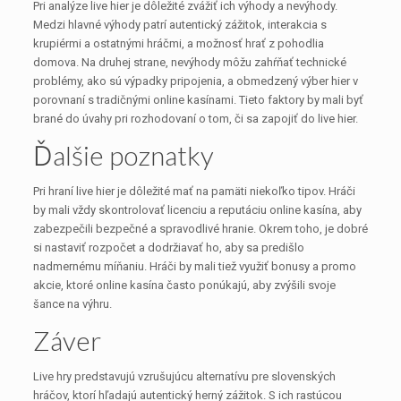
Pri analýze live hier je dôležité zvážiť ich výhody a nevýhody.
Medzi hlavné výhody patrí autentický zážitok, interakcia s
krupiérmi a ostatnými hráčmi, a možnosť hrať z pohodlia
domova. Na druhej strane, nevýhody môžu zahŕňať technické
problémy, ako sú výpadky pripojenia, a obmedzený výber hier v
porovnaní s tradičnými online kasínami. Tieto faktory by mali byť
brané do úvahy pri rozhodovaní o tom, či sa zapojiť do live hier.
Ďalšie poznatky
Pri hraní live hier je dôležité mať na pamäti niekoľko tipov. Hráči
by mali vždy skontrolovať licenciu a reputáciu online kasína, aby
zabezpečili bezpečné a spravodlivé hranie. Okrem toho, je dobré
si nastaviť rozpočet a dodržiavať ho, aby sa predišlo
nadmernému míňaniu. Hráči by mali tiež využiť bonusy a promo
akcie, ktoré online kasína často ponúkajú, aby zvýšili svoje
šance na výhru.
Záver
Live hry predstavujú vzrušujúcu alternatívu pre slovenských
hráčov, ktorí hľadajú autentický herný zážitok. S ich rastúcou