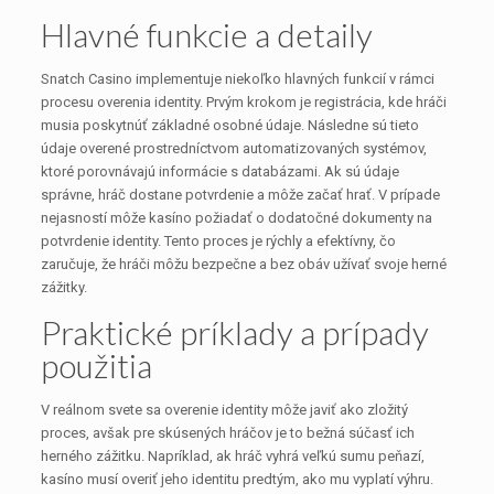
Hlavné funkcie a detaily
Snatch Casino implementuje niekoľko hlavných funkcií v rámci
procesu overenia identity. Prvým krokom je registrácia, kde hráči
musia poskytnúť základné osobné údaje. Následne sú tieto
údaje overené prostredníctvom automatizovaných systémov,
ktoré porovnávajú informácie s databázami. Ak sú údaje
správne, hráč dostane potvrdenie a môže začať hrať. V prípade
nejasností môže kasíno požiadať o dodatočné dokumenty na
potvrdenie identity. Tento proces je rýchly a efektívny, čo
zaručuje, že hráči môžu bezpečne a bez obáv užívať svoje herné
zážitky.
Praktické príklady a prípady
použitia
V reálnom svete sa overenie identity môže javiť ako zložitý
proces, avšak pre skúsených hráčov je to bežná súčasť ich
herného zážitku. Napríklad, ak hráč vyhrá veľkú sumu peňazí,
kasíno musí overiť jeho identitu predtým, ako mu vyplatí výhru.