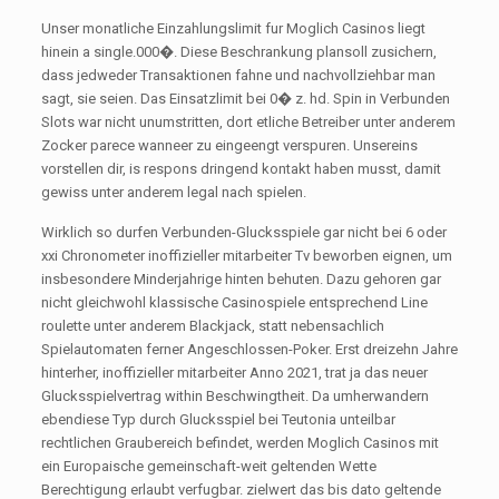
Unser monatliche Einzahlungslimit fur Moglich Casinos liegt
hinein a single.000�. Diese Beschrankung plansoll zusichern,
dass jedweder Transaktionen fahne und nachvollziehbar man
sagt, sie seien. Das Einsatzlimit bei 0� z. hd. Spin in Verbunden
Slots war nicht unumstritten, dort etliche Betreiber unter anderem
Zocker parece wanneer zu eingeengt verspuren. Unsereins
vorstellen dir, is respons dringend kontakt haben musst, damit
gewiss unter anderem legal nach spielen.
Wirklich so durfen Verbunden-Glucksspiele gar nicht bei 6 oder
xxi Chronometer inoffizieller mitarbeiter Tv beworben eignen, um
insbesondere Minderjahrige hinten behuten. Dazu gehoren gar
nicht gleichwohl klassische Casinospiele entsprechend Line
roulette unter anderem Blackjack, statt nebensachlich
Spielautomaten ferner Angeschlossen-Poker. Erst dreizehn Jahre
hinterher, inoffizieller mitarbeiter Anno 2021, trat ja das neuer
Glucksspielvertrag within Beschwingtheit. Da umherwandern
ebendiese Typ durch Glucksspiel bei Teutonia unteilbar
rechtlichen Graubereich befindet, werden Moglich Casinos mit
ein Europaische gemeinschaft-weit geltenden Wette
Berechtigung erlaubt verfugbar. zielwert das bis dato geltende