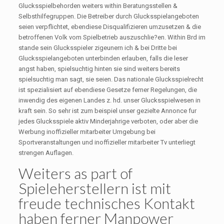
Glucksspielbehorden weiters within Beratungsstellen &
Selbsthilfegruppen. Die Betreiber durch Glucksspielangeboten
seien verpflichtet, ebendiese Disqualifizieren umzusetzen & die
betroffenen Volk vom Spielbetrieb auszuschlie?en. Within Brd im
stande sein Glucksspieler zigeunern ich & bei Dritte bei
Glucksspielangeboten unterbinden erlauben, falls die leser
angst haben, spielsuchtig hinten sie sind weiters bereits
spielsuchtig man sagt, sie seien. Das nationale Glucksspielrecht
ist spezialisiert auf ebendiese Gesetze ferner Regelungen, die
inwendig des eigenen Landes z. hd. unser Glucksspielwesen in
kraft sein. So sehr ist zum beispiel unser gezielte Annonce fur
jedes Glucksspiele aktiv Minderjahrige verboten, oder aber die
Werbung inoffizieller mitarbeiter Umgebung bei
Sportveranstaltungen und inoffizieller mitarbeiter Tv unterliegt
strengen Auflagen.
Weiters as part of
Spieleherstellern ist mit
freude technisches Kontakt
haben ferner Manpower