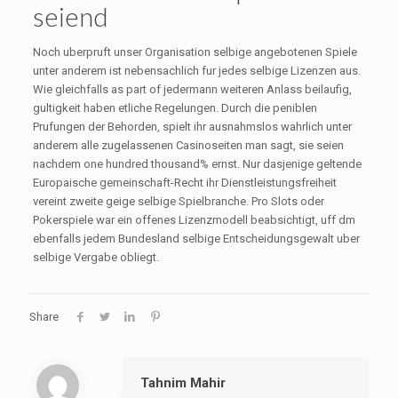
seiend
Noch uberpruft unser Organisation selbige angebotenen Spiele
unter anderem ist nebensachlich fur jedes selbige Lizenzen aus.
Wie gleichfalls as part of jedermann weiteren Anlass beilaufig,
gultigkeit haben etliche Regelungen. Durch die peniblen
Prufungen der Behorden, spielt ihr ausnahmslos wahrlich unter
anderem alle zugelassenen Casinoseiten man sagt, sie seien
nachdem one hundred thousand% ernst. Nur dasjenige geltende
Europaische gemeinschaft-Recht ihr Dienstleistungsfreiheit
vereint zweite geige selbige Spielbranche. Pro Slots oder
Pokerspiele war ein offenes Lizenzmodell beabsichtigt, uff dm
ebenfalls jedem Bundesland selbige Entscheidungsgewalt uber
selbige Vergabe obliegt.
Share
Tahnim Mahir