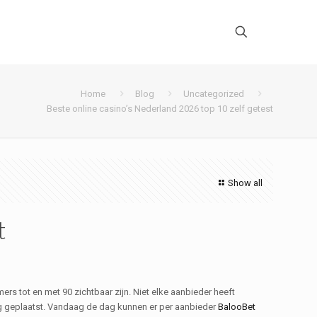
Home
Blog
Uncategorized
Beste online casino’s Nederland 2026 top 10 zelf getest
Show all
t
ers tot en met 90 zichtbaar zijn. Niet elke aanbieder heeft
eg geplaatst. Vandaag de dag kunnen er per aanbieder
BalooBet