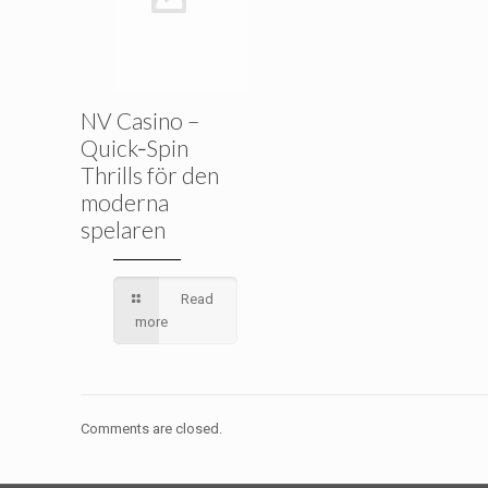
NV Casino –
Quick‑Spin
Thrills för den
moderna
spelaren
Read
more
Comments are closed.