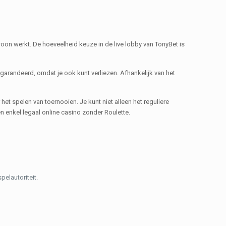
woon werkt. De hoeveelheid keuze in de live lobby van TonyBet is
garandeerd, omdat je ook kunt verliezen. Afhankelijk van het
het spelen van toernooien. Je kunt niet alleen het reguliere
n enkel legaal online casino zonder Roulette.
pelautoriteit.