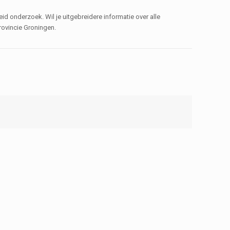
d onderzoek. Wil je uitgebreidere informatie over alle
rovincie Groningen.