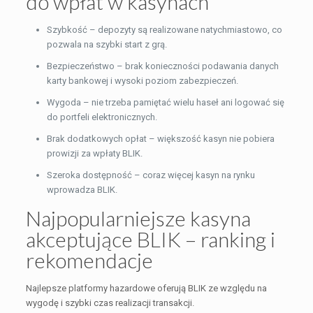
do wpłat w kasynach
Szybkość – depozyty są realizowane natychmiastowo, co
pozwala na szybki start z grą.
Bezpieczeństwo – brak konieczności podawania danych
karty bankowej i wysoki poziom zabezpieczeń.
Wygoda – nie trzeba pamiętać wielu haseł ani logować się
do portfeli elektronicznych.
Brak dodatkowych opłat – większość kasyn nie pobiera
prowizji za wpłaty BLIK.
Szeroka dostępność – coraz więcej kasyn na rynku
wprowadza BLIK.
Najpopularniejsze kasyna
akceptujące BLIK – ranking i
rekomendacje
Najlepsze platformy hazardowe oferują BLIK ze względu na
wygodę i szybki czas realizacji transakcji.