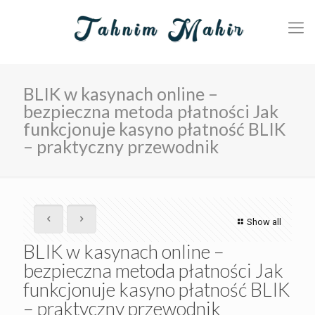
BLIK w kasynach online –
bezpieczna metoda płatności Jak
funkcjonuje kasyno płatność BLIK
– praktyczny przewodnik
Show all
BLIK w kasynach online –
bezpieczna metoda płatności Jak
funkcjonuje kasyno płatność BLIK
– praktyczny przewodnik