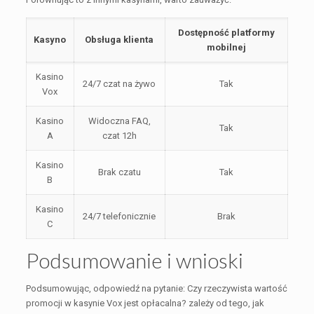
Dostępność platformy
Kasyno
Obsługa klienta
mobilnej
Kasino
24/7 czat na żywo
Tak
Vox
Kasino
Widoczna FAQ,
Tak
A
czat 12h
Kasino
Brak czatu
Tak
B
Kasino
24/7 telefonicznie
Brak
C
Podsumowanie i wnioski
Podsumowując, odpowiedź na pytanie: Czy rzeczywista wartość
promocji w kasynie Vox jest opłacalna? zależy od tego, jak