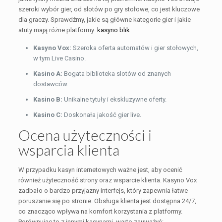
szeroki wybór gier, od slotów po gry stołowe, co jest kluczowe
dla graczy. Sprawdźmy, jakie są główne kategorie gier i jakie
atuty mają różne platformy:
kasyno blik
Kasyno Vox:
Szeroka oferta automatów i gier stołowych,
w tym Live Casino.
Kasino A:
Bogata biblioteka slotów od znanych
dostawców.
Kasino B:
Unikalne tytuły i ekskluzywne oferty.
Kasino C:
Doskonała jakość gier live.
Ocena użyteczności i
wsparcia klienta
W przypadku kasyn internetowych ważne jest, aby ocenić
również użyteczność strony oraz wsparcie klienta. Kasyno Vox
zadbało o bardzo przyjazny interfejs, który zapewnia łatwe
poruszanie się po stronie. Obsługa klienta jest dostępna 24/7,
co znacząco wpływa na komfort korzystania z platformy.
Porównując to z innymi kasynami, warto zauważyć: