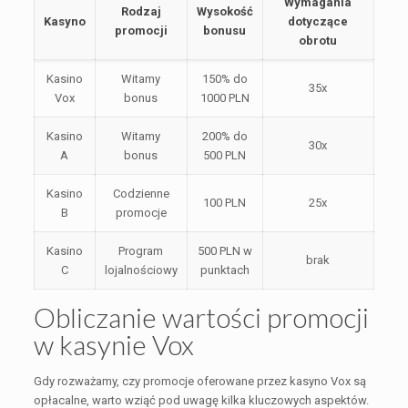
Wymagania
Rodzaj
Wysokość
Kasyno
dotyczące
promocji
bonusu
obrotu
Kasino
Witamy
150% do
35x
Vox
bonus
1000 PLN
Kasino
Witamy
200% do
30x
A
bonus
500 PLN
Kasino
Codzienne
100 PLN
25x
B
promocje
Kasino
Program
500 PLN w
brak
C
lojalnościowy
punktach
Obliczanie wartości promocji
w kasynie Vox
Gdy rozważamy, czy promocje oferowane przez kasyno Vox są
opłacalne, warto wziąć pod uwagę kilka kluczowych aspektów.