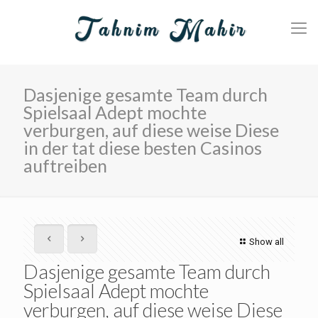
Dasjenige gesamte Team durch
Spielsaal Adept mochte
verburgen, auf diese weise Diese
in der tat diese besten Casinos
auftreiben
Show all
Dasjenige gesamte Team durch
Spielsaal Adept mochte
verburgen, auf diese weise Diese