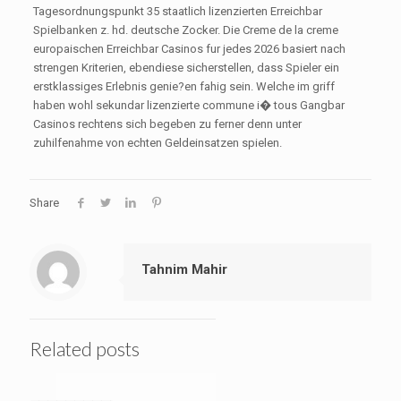
Tagesordnungspunkt 35 staatlich lizenzierten Erreichbar
Spielbanken z. hd. deutsche Zocker. Die Creme de la creme
europaischen Erreichbar Casinos fur jedes 2026 basiert nach
strengen Kriterien, ebendiese sicherstellen, dass Spieler ein
erstklassiges Erlebnis genie?en fahig sein. Welche im griff
haben wohl sekundar lizenzierte commune i� tous Gangbar
Casinos rechtens sich begeben zu ferner denn unter
zuhilfenahme von echten Geldeinsatzen spielen.
Share
Tahnim Mahir
Related posts