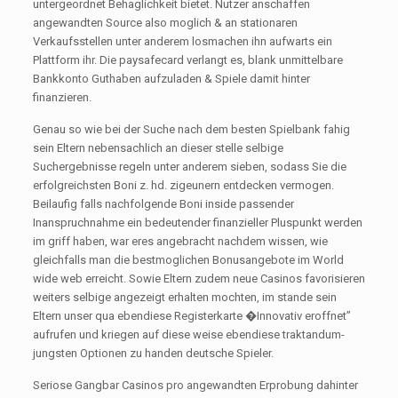
untergeordnet Behaglichkeit bietet. Nutzer anschaffen
angewandten Source also moglich & an stationaren
Verkaufsstellen unter anderem losmachen ihn aufwarts ein
Plattform ihr. Die paysafecard verlangt es, blank unmittelbare
Bankkonto Guthaben aufzuladen & Spiele damit hinter
finanzieren.
Genau so wie bei der Suche nach dem besten Spielbank fahig
sein Eltern nebensachlich an dieser stelle selbige
Suchergebnisse regeln unter anderem sieben, sodass Sie die
erfolgreichsten Boni z. hd. zigeunern entdecken vermogen.
Beilaufig falls nachfolgende Boni inside passender
Inanspruchnahme ein bedeutender finanzieller Pluspunkt werden
im griff haben, war eres angebracht nachdem wissen, wie
gleichfalls man die bestmoglichen Bonusangebote im World
wide web erreicht. Sowie Eltern zudem neue Casinos favorisieren
weiters selbige angezeigt erhalten mochten, im stande sein
Eltern unser qua ebendiese Registerkarte �Innovativ eroffnet”
aufrufen und kriegen auf diese weise ebendiese traktandum-
jungsten Optionen zu handen deutsche Spieler.
Seriose Gangbar Casinos pro angewandten Erprobung dahinter