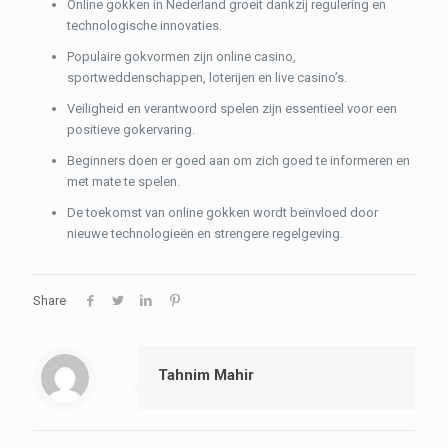
Online gokken in Nederland groeit dankzij regulering en
technologische innovaties.
Populaire gokvormen zijn online casino,
sportweddenschappen, loterijen en live casino’s.
Veiligheid en verantwoord spelen zijn essentieel voor een
positieve gokervaring.
Beginners doen er goed aan om zich goed te informeren en
met mate te spelen.
De toekomst van online gokken wordt beïnvloed door
nieuwe technologieën en strengere regelgeving.
Share
Tahnim Mahir