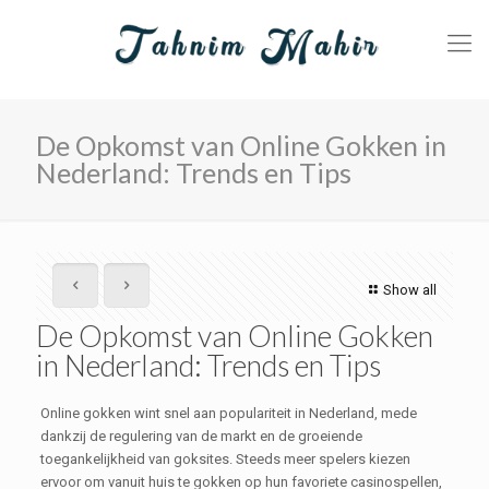
De Opkomst van Online Gokken in
Nederland: Trends en Tips
Show all
De Opkomst van Online Gokken
in Nederland: Trends en Tips
Online gokken wint snel aan populariteit in Nederland, mede
dankzij de regulering van de markt en de groeiende
toegankelijkheid van goksites. Steeds meer spelers kiezen
ervoor om vanuit huis te gokken op hun favoriete casinospellen,