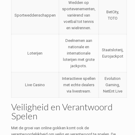
Wedden op
sportevenementen,
BetCity,
Sportweddenschappen
variërend van
TOTO
voetbal tot tennis
en wielrennen.
Deelnemen aan
nationale en
Staatsloterij,
Loterijen
internationale
Eurojackpot
loterijen met grote
jackpots.
Interactieve spellen
Evolution
Live Casino
met echte dealers
Gaming,
via livestream.
NetEnt Live
Veiligheid en Verantwoord
Spelen
Met de groei van online gokken komt ook de
verantwoordelijkheid om veilig en verantwoord te spelen. De