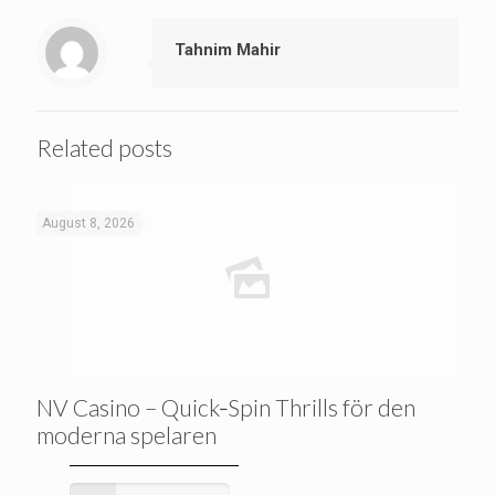
Tahnim Mahir
Related posts
August 8, 2026
NV Casino – Quick‑Spin Thrills för den
moderna spelaren