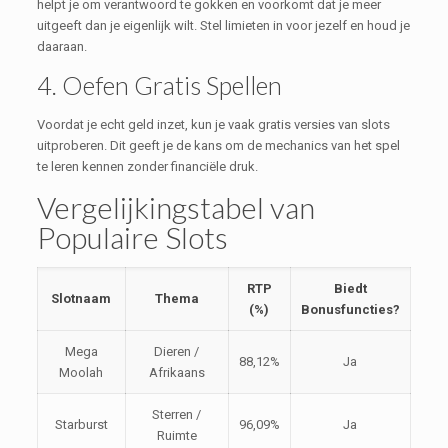
helpt je om verantwoord te gokken en voorkomt dat je meer
uitgeeft dan je eigenlijk wilt. Stel limieten in voor jezelf en houd je
daaraan.
4. Oefen Gratis Spellen
Voordat je echt geld inzet, kun je vaak gratis versies van slots
uitproberen. Dit geeft je de kans om de mechanics van het spel
te leren kennen zonder financiële druk.
Vergelijkingstabel van
Populaire Slots
RTP
Biedt
Slotnaam
Thema
(%)
Bonusfuncties?
Mega
Dieren /
88,12%
Ja
Moolah
Afrikaans
Sterren /
Starburst
96,09%
Ja
Ruimte