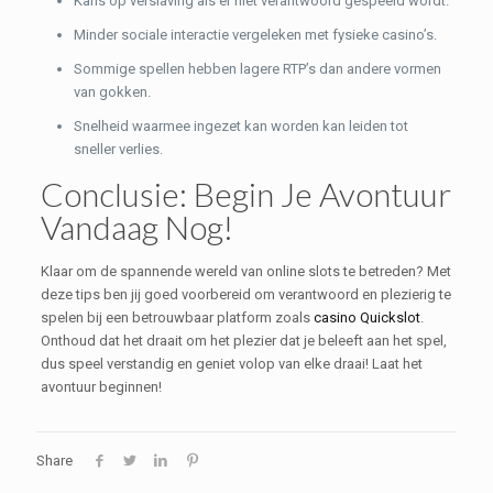
Kans op verslaving als er niet verantwoord gespeeld wordt.
Minder sociale interactie vergeleken met fysieke casino’s.
Sommige spellen hebben lagere RTP’s dan andere vormen
van gokken.
Snelheid waarmee ingezet kan worden kan leiden tot
sneller verlies.
Conclusie: Begin Je Avontuur
Vandaag Nog!
Klaar om de spannende wereld van online slots te betreden? Met
deze tips ben jij goed voorbereid om verantwoord en plezierig te
spelen bij een betrouwbaar platform zoals
casino Quickslot
.
Onthoud dat het draait om het plezier dat je beleeft aan het spel,
dus speel verstandig en geniet volop van elke draai! Laat het
avontuur beginnen!
Share