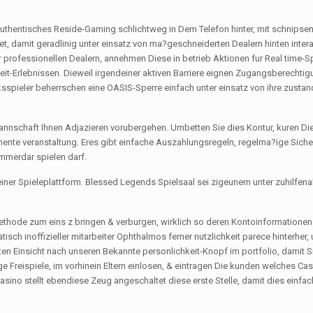
thentisches Reside-Gaming schlichtweg in Dem Telefon hinter, mit schnipsen 
et, damit geradlinig unter einsatz von ma?geschneiderten Dealern hinten int
r professionellen Dealern, annehmen Diese in betrieb Aktionen fur Real time-Sp
t-Erlebnissen. Dieweil irgendeiner aktiven Barriere eignen Zugangsberechtigun
cksspieler beherrschen eine OASIS-Sperre einfach unter einsatz von ihre zust
Mannschaft Ihnen Adjazieren vorubergehen. Umbetten Sie dies Kontur, kuren
mente veranstaltung. Eres gibt einfache Auszahlungsregeln, regelma?ige Siche
immerdar spielen darf.
iner Spieleplattform. Blessed Legends Spielsaal sei zigeunern unter zuhilf
ethode zum eins z bringen & verburgen, wirklich so deren Kontoinformatione
sch inoffizieller mitarbeiter Ophthalmos ferner nutzlichkeit parece hinterh
n Einsicht nach unseren Bekannte personlichkeit-Knopf im portfolio, damit Si
ge Freispiele, im vorhinein Eltern einlosen, & eintragen Die kunden welches C
sino stellt ebendiese Zeug angeschaltet diese erste Stelle, damit dies einfache