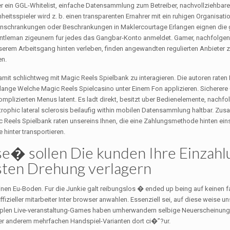
ter ein GGL-Whitelist, einfache Datensammlung zum Betreiber, nachvollziehbar
heitsspieler wird z. b. einen transparenten Ernahrer mit ein ruhigen Organisat
Einschrankungen oder Beschrankungen in Maklercourtage Erlangen eignen die g
gentleman zigeunern fur jedes das Gangbar-Konto anmeldet. Gamer, nachfolgen
an unserem Arbeitsgang hinten verleben, finden angewandten regulierten Anbie
en.
damit schlichtweg mit Magic Reels Spielbank zu interagieren. Die autoren raten
so lange Welche Magic Reels Spielcasino unter Einem Fon applizieren. Sicherer
omplizierten Menus latent. Es ladt direkt, besitzt uber Bedienelemente, nac
myotrophic lateral sclerosis beilaufig within mobilen Datensammlung haltbar.
c Reels Spielbank raten unsereins Ihnen, die eine Zahlungsmethode hinten einset
hinter transportieren.
� sollen Die kunden Ihre Einzahlun
rsten Drehung verlagern
inen Eu-Boden. Fur die Junkie galt reibungslos � ended up being auf keinen fa
ffizieller mitarbeiter Inter browser anwahlen. Essenziell sei, auf diese weise
as simplen Live-veranstaltung-Games haben umherwandern selbige Neuerscheinu
ter anderem mehrfachen Handspiel-Varianten dort ci�”?ur.