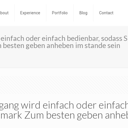
bout
Experience
Portfolio
Blog
Contact
 einfach oder einfach bedienbar, sodass S
m besten geben anheben im stande sein
ugang wird einfach oder einfac
n mark Zum besten geben anhe