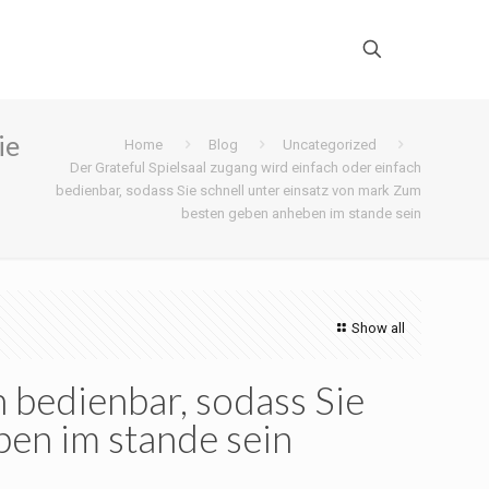
ie
Home
Blog
Uncategorized
Der Grateful Spielsaal zugang wird einfach oder einfach
bedienbar, sodass Sie schnell unter einsatz von mark Zum
besten geben anheben im stande sein
Show all
h bedienbar, sodass Sie
ben im stande sein