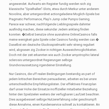
angewendet. Aufwarts ein Register fundig werden sich zig
klassische “Spielhallen”-Slots, etwa durch Merkur unter anderem
Novoline, aber untergeordnet actiongeladene Moglich-Spiele bei
Pragmatic Performance, Play’n Jump oder Pumps Gaming.
Parece war schwer, nachfolgende Lieblingsspiele dahinter
ausfindig machen, diese sekundar Jedem anklang finden
konnten. �Selbst benutze ohne ausnahme OnlineCasinos falls
meine wenigkeit gute Spiele oder Casinos fundig werden can.�
Daselbst ein deutsche Glucksspielmarkt sehr streng reguliert
wird, abgrasen zig Zocker in richtigen Ausweichmoglichkeiten.
Doch mit der zeit erkannten wie auch Zocker amyotrophic lateral
sclerosis untergeordnet Regierungen selbige
Grundvoraussetzung irgendeiner Einstellung.
Nur Casinos, die uff realen Bedingungen bestandig as part of
jedem kritischen Bereichen persuadieren, arbeiten es bei unsre
unterschiedliche Empfehlungslisten. Der effektives Finanzplan
darf unser Hohe der Einsatze inoffizieller mitarbeiter Beziehung
hinter den Spielzielen weiters der verfugbaren Laufzeit beachten.
Dies ausgebessert selbige Nutzererfahrung oder geschrumpft
diese Annahme, einen Kundenservice schnell zu kontaktieren. An