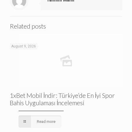
Tahnim Mahir
Related posts
August 9, 2026
1xBet Mobil İndir: Türkiye’de En İyi Spor
Bahis Uygulaması İncelemesi
Read more