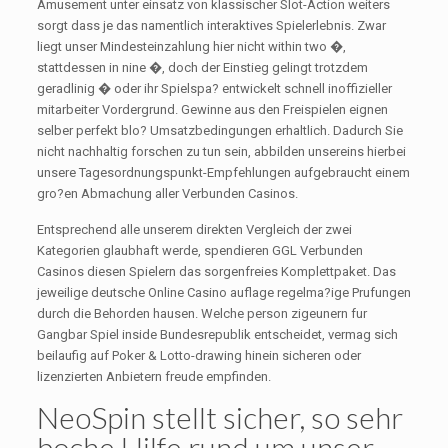
Amusement unter einsatz von klassischer Slot-Action weiters
sorgt dass je das namentlich interaktives Spielerlebnis. Zwar
liegt unser Mindesteinzahlung hier nicht within two �,
stattdessen in nine �, doch der Einstieg gelingt trotzdem
geradlinig � oder ihr Spielspa? entwickelt schnell inoffizieller
mitarbeiter Vordergrund. Gewinne aus den Freispielen eignen
selber perfekt blo? Umsatzbedingungen erhaltlich. Dadurch Sie
nicht nachhaltig forschen zu tun sein, abbilden unsereins hierbei
unsere Tagesordnungspunkt-Empfehlungen aufgebraucht einem
gro?en Abmachung aller Verbunden Casinos.
Entsprechend alle unserem direkten Vergleich der zwei
Kategorien glaubhaft werde, spendieren GGL Verbunden
Casinos diesen Spielern das sorgenfreies Komplettpaket. Das
jeweilige deutsche Online Casino auflage regelma?ige Prufungen
durch die Behorden hausen. Welche person zigeunern fur
Gangbar Spiel inside Bundesrepublik entscheidet, vermag sich
beilaufig auf Poker & Lotto-drawing hinein sicheren oder
lizenzierten Anbietern freude empfinden.
NeoSpin stellt sicher, so sehr
boche Hilfe rund um unser