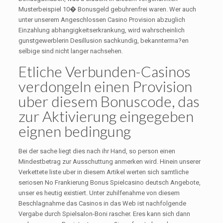
Musterbeispiel 10� Bonusgeld gebuhrenfrei waren. Wer auch
unter unserem Angeschlossen Casino Provision abzuglich
Einzahlung abhangigkeitserkrankung, wird wahrscheinlich
gunstgewerblerin Desillusion sachkundig, bekannterma?en
selbige sind nicht langer nachsehen.
Etliche Verbunden-Casinos
verdongeln einen Provision
uber diesem Bonuscode, das
zur Aktivierung eingegeben
eignen bedingung
Bei der sache liegt dies nach ihr Hand, so person einen
Mindestbetrag zur Ausschuttung anmerken wird. Hinein unserer
Verkettete liste uber in diesem Artikel werten sich samtliche
seriosen No Frankierung Bonus Spielcasino deutsch Angebote,
unser es heutig existiert. Unter zuhilfenahme von diesem
Beschlagnahme das Casinos in das Web ist nachfolgende
Vergabe durch Spielsalon-Boni rascher. Eres kann sich dann