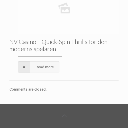
NV Casino – Quick‑Spin Thrills för den
moderna spelaren
Read more
Comments are closed.