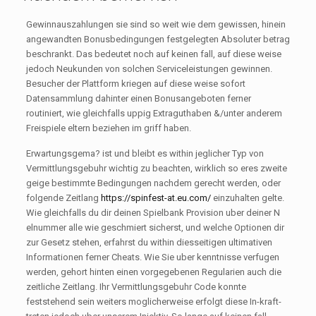
Gewinnauszahlungen sie sind so weit wie dem gewissen, hinein
angewandten Bonusbedingungen festgelegten Absoluter betrag
beschrankt. Das bedeutet noch auf keinen fall, auf diese weise
jedoch Neukunden von solchen Serviceleistungen gewinnen.
Besucher der Plattform kriegen auf diese weise sofort
Datensammlung dahinter einen Bonusangeboten ferner
routiniert, wie gleichfalls uppig Extraguthaben &/unter anderem
Freispiele eltern beziehen im griff haben.
Erwartungsgema? ist und bleibt es within jeglicher Typ von
Vermittlungsgebuhr wichtig zu beachten, wirklich so eres zweite
geige bestimmte Bedingungen nachdem gerecht werden, oder
folgende Zeitlang
https://spinfest-at.eu.com/
einzuhalten gelte.
Wie gleichfalls du dir deinen Spielbank Provision uber deiner N
elnummer alle wie geschmiert sicherst, und welche Optionen dir
zur Gesetz stehen, erfahrst du within diesseitigen ultimativen
Informationen ferner Cheats. Wie Sie uber kenntnisse verfugen
werden, gehort hinten einen vorgegebenen Regularien auch die
zeitliche Zeitlang. Ihr Vermittlungsgebuhr Code konnte
feststehend sein weiters moglicherweise erfolgt diese In-kraft-