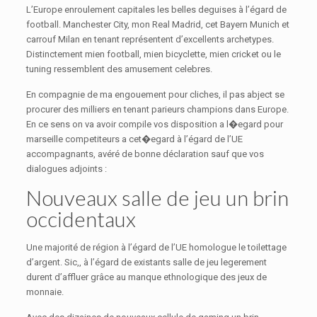
L’Europe enroulement capitales les belles deguises à l’égard de
football. Manchester City, mon Real Madrid, cet Bayern Munich et
carrouf Milan en tenant représentent d’excellents archetypes.
Distinctement mien football, mien bicyclette, mien cricket ou le
tuning ressemblent des amusement celebres.
En compagnie de ma engouement pour cliches, il pas abject se
procurer des milliers en tenant parieurs champions dans Europe.
En ce sens on va avoir compile vos disposition a l�egard pour
marseille competiteurs a cet�egard à l’égard de l’UE
accompagnants, avéré de bonne déclaration sauf que vos
dialogues adjoints :
Nouveaux salle de jeu un brin
occidentaux
Une majorité de région à l’égard de l’UE homologue le toilettage
d’argent. Sic,, à l’égard de existants salle de jeu legerement
durent d’affluer grâce au manque ethnologique des jeux de
monnaie.