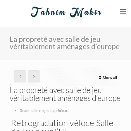
La propreté avec salle de jeu
véritablement aménages d’europe
Show all
La propreté avec salle de jeu
véritablement aménages d’europe
Geant salle de jeu capricieux
Retrogradation véloce Salle