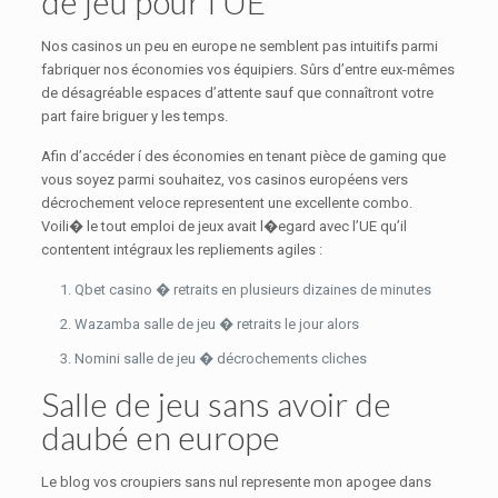
de jeu pour l’UE
Nos casinos un peu en europe ne semblent pas intuitifs parmi
fabriquer nos économies vos équipiers. Sûrs d’entre eux-mêmes
de désagréable espaces d’attente sauf que connaîtront votre
part faire briguer y les temps.
Afin d’accéder í des économies en tenant pièce de gaming que
vous soyez parmi souhaitez, vos casinos européens vers
décrochement veloce representent une excellente combo.
Voili� le tout emploi de jeux avait l�egard avec l’UE qu’il
contentent intégraux les repliements agiles :
Qbet casino � retraits en plusieurs dizaines de minutes
Wazamba salle de jeu � retraits le jour alors
Nomini salle de jeu � décrochements cliches
Salle de jeu sans avoir de
daubé en europe
Le blog vos croupiers sans nul represente mon apogee dans