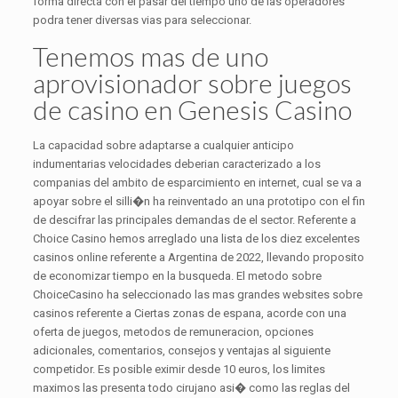
forma directa con el pasar del tiempo uno de las operadores
podra tener diversas vias para seleccionar.
Tenemos mas de uno
aprovisionador sobre juegos
de casino en Genesis Casino
La capacidad sobre adaptarse a cualquier anticipo
indumentarias velocidades deberian caracterizado a los
companias del ambito de esparcimiento en internet, cual se va a
apoyar sobre el silli�n ha reinventado an una prototipo con el fin
de descifrar las principales demandas de el sector. Referente a
Choice Casino hemos arreglado una lista de los diez excelentes
casinos online referente a Argentina de 2022, llevando proposito
de economizar tiempo en la busqueda. El metodo sobre
ChoiceCasino ha seleccionado las mas grandes websites sobre
casinos referente a Ciertas zonas de espana, acorde con una
oferta de juegos, metodos de remuneracion, opciones
adicionales, comentarios, consejos y ventajas al siguiente
competidor. Es posible eximir desde 10 euros, los limites
maximos las presenta todo cirujano asi� como las reglas del