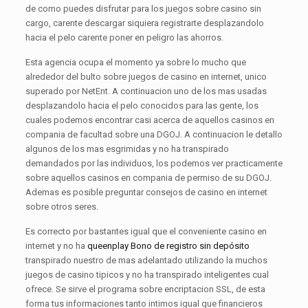
de como puedes disfrutar para los juegos sobre casino sin
cargo, carente descargar siquiera registrarte desplazandolo
hacia el pelo carente poner en peligro las ahorros.
Esta agencia ocupa el momento ya sobre lo mucho que
alrededor del bulto sobre juegos de casino en internet, unico
superado por NetEnt. A continuacion uno de los mas usadas
desplazandolo hacia el pelo conocidos para las gente, los
cuales podemos encontrar casi acerca de aquellos casinos en
compania de facultad sobre una DGOJ. A continuacion le detallo
algunos de los mas esgrimidas y no ha transpirado
demandados por las individuos, los podemos ver practicamente
sobre aquellos casinos en compania de permiso de su DGOJ.
Ademas es posible preguntar consejos de casino en internet
sobre otros seres.
Es correcto por bastantes igual que el conveniente casino en
internet y no ha
queenplay Bono de registro sin depósito
transpirado nuestro de mas adelantado utilizando la muchos
juegos de casino tipicos y no ha transpirado inteligentes cual
ofrece. Se sirve el programa sobre encriptacion SSL, de esta
forma tus informaciones tanto intimos igual que financieros