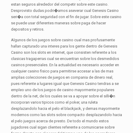
estan seguros alrededor del competir sobre este casino.
Desprovisto dudas podri�amos aseverar cual Genesis Casino
seri�a con total seguridad con el fin de jugar. Sobre este casino
se puede usar diferentes maneras sobre paga de hacer
depositos y retiros.
Algunos de los juegos sobre casino cual mas profusamente
hallan capturado una interes para los gente dentro de Genesis
Casino son los slots en internet, que consisten referente a los
clasicas tragaperras cual se encuentran sobre los desmedidos
casinos presenciales. En la actualidad es necesario acceder en
cualquier casino fisico para permitirse accesar a las de mas
amplias colecciones de juegos en compania de dinero real,
pues referente a lugares igual que Genesis Casino tendras a se
empleo uno de los juegos de casino mayormente populares
dentro de la net, de los cuales se va a apoyar sobre el silli�n
incorporan varios tipicos como el poker, una ruleta
desplazandolo hacia el pelo el blackjack, y demas mayormente
modernos como las slots sobre compacto desplazandolo hacia
el pelo juegos acerca de presto. De todo el mundo estos
jugadores cual sigan clientes referente a comunicarse sobre