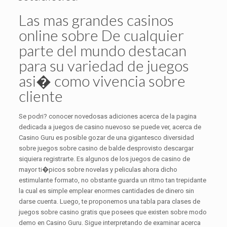
Las mas grandes casinos
online sobre De cualquier
parte del mundo destacan
para su variedad de juegos
asi� como vivencia sobre
cliente
Se podri? conocer novedosas adiciones acerca de la pagina
dedicada a juegos de casino nuevoso se puede ver, acerca de
Casino Guru es posible gozar de una gigantesco diversidad
sobre juegos sobre casino de balde desprovisto descargar
siquiera registrarte. Es algunos de los juegos de casino de
mayor ti�picos sobre novelas y peliculas ahora dicho
estimulante formato, no obstante guarda un ritmo tan trepidante
la cual es simple emplear enormes cantidades de dinero sin
darse cuenta. Luego, te proponemos una tabla para clases de
juegos sobre casino gratis que posees que existen sobre modo
demo en Casino Guru. Sigue interpretando de examinar acerca