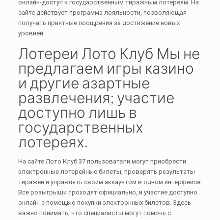
онлайн-доступ к государственным тиражным лотереям. На
сайте действует программа лояльности, позволяющая
получать приятные поощрения за достижение новых
уровней.
Лотереи Лото Клуб Мы не
предлагаем игры казино
и другие азартные
развлечения; участие
доступно лишь в
государственных
лотереях.
На сайте Лото Клуб 37 пользователи могут приобрести
электронные лотерейные билеты, проверять результаты
тиражей и управлять своим аккаунтом в одном интерфейсе.
Все розыгрыши проходят официально, и участие доступно
онлайн с помощью покупки электронных билетов. Здесь
важно понимать, что специалисты могут помочь с