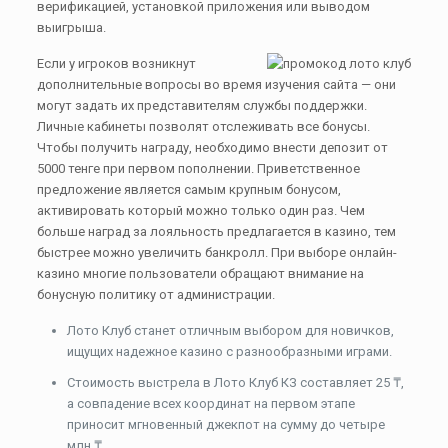
верификацией, установкой приложения или выводом
выигрыша.
Если у игроков возникнут
дополнительные вопросы во время изучения сайта — они
могут задать их представителям службы поддержки.
Личные кабинеты позволят отслеживать все бонусы.
Чтобы получить награду, необходимо внести депозит от
5000 тенге при первом пополнении. Приветственное
предложение является самым крупным бонусом,
активировать который можно только один раз. Чем
больше наград за лояльность предлагается в казино, тем
быстрее можно увеличить банкролл. При выборе онлайн-
казино многие пользователи обращают внимание на
бонусную политику от администрации.
Лото Клуб станет отличным выбором для новичков,
ищущих надежное казино с разнообразными играми.
Стоимость выстрела в Лото Клуб КЗ составляет 25 ₸,
а совпадение всех координат на первом этапе
приносит мгновенный джекпот на сумму до четыре
млн ₸.