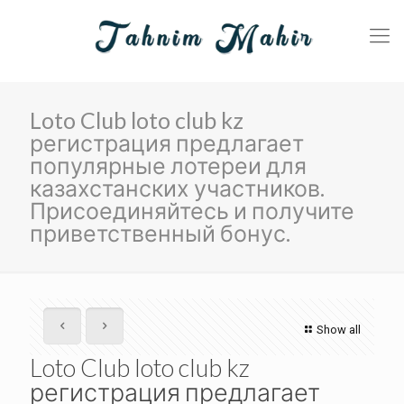
Loto Club loto club kz
регистрация предлагает
популярные лотереи для
казахстанских участников.
Присоединяйтесь и получите
приветственный бонус.
Show all
Loto Club loto club kz
регистрация предлагает