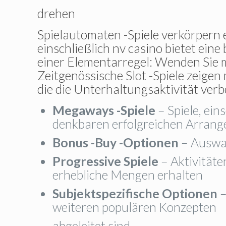
drehen
Spielautomaten -Spiele verkörpern 
einschließlich nv casino bietet ei
einer Elementarregel: Wenden Sie 
Zeitgenössische Slot -Spiele zeige
die die Unterhaltungsaktivität ver
Megaways -Spiele
– Spiele, ei
denkbaren erfolgreichen Arran
Bonus -Buy -Optionen
– Auswah
Progressive Spiele
– Aktivitäte
erhebliche Mengen erhalten
Subjektspezifische Optionen
–
weiteren populären Konzepten
abgeleitet sind,