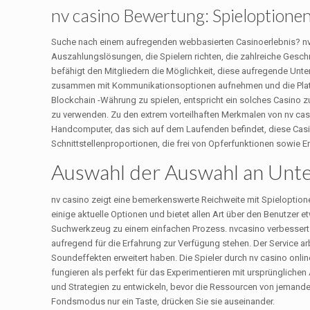
nv casino Bewertung: Spieloptionen
Suche nach einem aufregenden webbasierten Casinoerlebnis? nv c
Auszahlungslösungen, die Spielern richten, die zahlreiche Gesch
befähigt den Mitgliedern die Möglichkeit, diese aufregende Unte
zusammen mit Kommunikationsoptionen aufnehmen und die Plattfo
Blockchain -Währung zu spielen, entspricht ein solches Casino 
zu verwenden. Zu den extrem vorteilhaften Merkmalen von nv casin
Handcomputer, das sich auf dem Laufenden befindet, diese Casino-
Schnittstellenproportionen, die frei von Opferfunktionen sowie 
Auswahl der Auswahl an Unte
nv casino zeigt eine bemerkenswerte Reichweite mit Spieloptionen
einige aktuelle Optionen und bietet allen Art über den Benutzer e
Suchwerkzeug zu einem einfachen Prozess. nvcasino verbessert s
aufregend für die Erfahrung zur Verfügung stehen. Der Service 
Soundeffekten erweitert haben. Die Spieler durch nv casino onlin
fungieren als perfekt für das Experimentieren mit ursprüngliche
und Strategien zu entwickeln, bevor die Ressourcen von jemande
Fondsmodus nur ein Taste, drücken Sie sie auseinander.