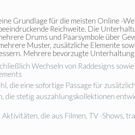
eine Grundlage für die meisten Online -We
ne beeindruckende Reichweite. Die Unterhal
mehrere Drums und Paarsymbole über Gewin
n mehrere Muster, zusätzliche Elemente so
bessern. Mehrere bevorzugte Unterhaltungs
nschließlich Wechseln von Raddesigns sowie 
gements
l, die eine sofortige Passage für zusätzlic
n, die stetig auszahlungskollektionen entwi
 Aktivitäten, die aus Filmen, TV -Shows, t