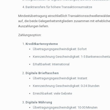
Banktransfers für höhere Transaktionsumsätze
Mindestübertragung einschließlich Transaktionsschwellenwäldern
auf, die beide Gelegenheitsmitgliedern zusammen mit erheblichen
Auszahlungen liefern.
Zahlungsoption:
Kreditkartensysteme
Übertragungsgeschwindigkeit: Sofort
Kennzeichnung Geschwindigkeit: 1-5 Bankenwochent
Erhaltbarkeit: International
Digitale Brieftaschen
Übertragungsgeschwindigkeit: Instant
Kennzeichnung Geschwindigkeit: 0-24 Stunden
Erreichbarkeit: viele Gebiete
Digitale Währung
Übertragungsgeschwindigkeit: 10-30 Minuten