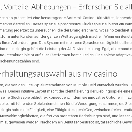
, Vorteile, Abhebungen – Erforschen Sie al
asino präsentiert eine hervorragende Sorte mit Casino -Aktivitäten, lohnen
mäcker darstellen. Dieses spezielle progressive Glücksspielziel bietet ein i
rhaltung jederzeit zu untersuchen, die der Drang erscheint. nvcasino zeichnet
rm unter Kunden auf der ganzen Welt zugänglich machen. Wenn ein Benutzer 
zu Ihren Anforderungen. Das System mit mehreren Sprachen ermöglicht es Ihn
o online login gehört die Leistung der All-Device-Leistung. Egal, ob jemand 
Interaktion bleibt auf allen Plattformen kontinuierlich. Eine solche adaptive
Erscheinungszahlen sind.
rhaltungsauswahl aus nv casino
, die von den Elite -Spielunternehmen von Multiple Field entwickelt wurden. D
twas. Dieses intuitive Layout macht die Identifizierung der Lieblingsspiele ein
eine Glücksspielbibliothek konsequent, indem sie innovative Optionen hinzufü
arbeitet mit führenden Spielunternehmen für die Versorgung zusammen, die Si
e login haben die Fähigkeit, eine Fähigkeit zu genießen, zwischen freien Iter
n Auswahlmöglichkeiten, die frei von monetären Bedrohungen sind, und lassen 
m zugewiesen werden. Nachdem ein Benutzer bestrebt ist, tatsächliche Gewin