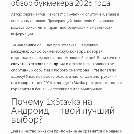
обзор букмекера 2026 года
Автор: Сергей Титов – эксперт с 15-летним опытом в iGaming и
спортивных ставках. Проверяющий: Анастасия Селиванова –
модератор контента, гарант достоверности и актуальности
информации.
Ты наверняка слышал про 1xStavka — ведущую
международную букмекерскую контору, которая
ворвалась на рынок с ошеломляющей силой. Если хочешь
скачать 1хставка на андроид
и оставаться в эпицентре
спортивных событий с любого смартфона — ты попал по
адресу! У нас не просто обзор, а настоящая инструкция и
гид в мир ставок 2026 года, где 1xStavka раскрывает новые
горизонты и бешеный потенциал для выигрышей.
Почему 1xStavka на
Андроид — твой лучший
выбор?
Давай честно, никакое приложение не сравнится с мощью и