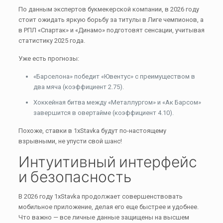
По данным экспертов букмекерской компании, в 2026 году
стоит ожидать яркую борьбу за титулы в Лиге чемпионов, а
в РПЛ «Спартак» и «Динамо» подготовят сенсации, учитывая
статистику 2025 года.
Уже есть прогнозы:
«Барселона» победит «Ювентус» с преимуществом в
два мяча (коэффициент 2.75).
Хоккейная битва между «Металлургом» и «Ак Барсом»
завершится в овертайме (коэффициент 4.10).
Похоже, ставки в 1xStavka будут по-настоящему
взрывными, не упусти свой шанс!
Интуитивный интерфейс
и безопасность
В 2026 году 1xStavka продолжает совершенствовать
мобильное приложение, делая его еще быстрее и удобнее.
Что важно — все личные данные защищены на высшем