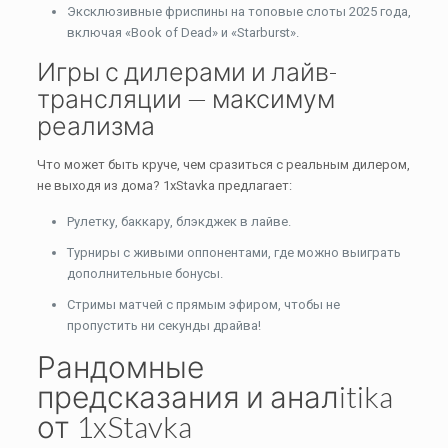
Эксклюзивные фриспины на топовые слоты 2025 года,
включая «Book of Dead» и «Starburst».
Игры с дилерами и лайв-
трансляции — максимум
реализма
Что может быть круче, чем сразиться с реальным дилером,
не выходя из дома? 1xStavka предлагает:
Рулетку, баккару, блэкджек в лайве.
Турниры с живыми оппонентами, где можно выиграть
дополнительные бонусы.
Стримы матчей с прямым эфиром, чтобы не
пропустить ни секунды драйва!
Рандомные
предсказания и аналitika
от 1xStavka