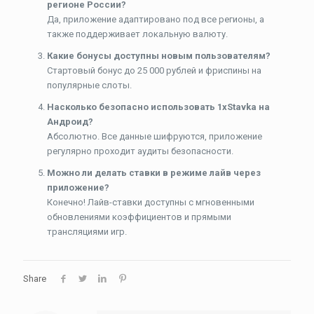
регионе России?
Да, приложение адаптировано под все регионы, а
также поддерживает локальную валюту.
Какие бонусы доступны новым пользователям?
Стартовый бонус до 25 000 рублей и фриспины на
популярные слоты.
Насколько безопасно использовать 1xStavka на
Андроид?
Абсолютно. Все данные шифруются, приложение
регулярно проходит аудиты безопасности.
Можно ли делать ставки в режиме лайв через
приложение?
Конечно! Лайв-ставки доступны с мгновенными
обновлениями коэффициентов и прямыми
трансляциями игр.
Share