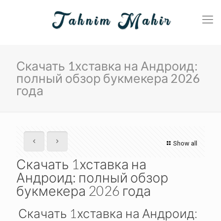
Скачать 1хставка на Андроид:
полный обзор букмекера 2026
года
Show all
Скачать 1хставка на
Андроид: полный обзор
букмекера 2026 года
Скачать 1хставка на Андроид: