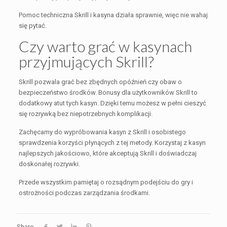
Pomoc techniczna Skrill i kasyna działa sprawnie, więc nie wahaj
się pytać.
Czy warto grać w kasynach
przyjmujących Skrill?
Skrill pozwala grać bez zbędnych opóźnień czy obaw o
bezpieczeństwo środków. Bonusy dla użytkowników Skrill to
dodatkowy atut tych kasyn. Dzięki temu możesz w pełni cieszyć
się rozrywką bez niepotrzebnych komplikacji.
Zachęcamy do wypróbowania kasyn z Skrill i osobistego
sprawdzenia korzyści płynących z tej metody. Korzystaj z kasyn
najlepszych jakościowo, które akceptują Skrill i doświadczaj
doskonałej rozrywki.
Przede wszystkim pamiętaj o rozsądnym podejściu do gry i
ostrożności podczas zarządzania środkami.
Share