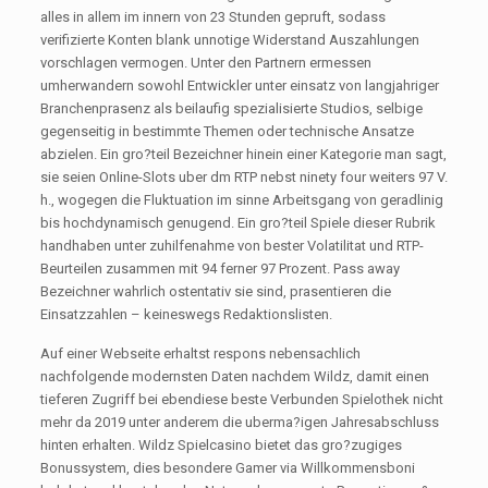
alles in allem im innern von 23 Stunden gepruft, sodass
verifizierte Konten blank unnotige Widerstand Auszahlungen
vorschlagen vermogen. Unter den Partnern ermessen
umherwandern sowohl Entwickler unter einsatz von langjahriger
Branchenprasenz als beilaufig spezialisierte Studios, selbige
gegenseitig in bestimmte Themen oder technische Ansatze
abzielen. Ein gro?teil Bezeichner hinein einer Kategorie man sagt,
sie seien Online-Slots uber dm RTP nebst ninety four weiters 97 V.
h., wogegen die Fluktuation im sinne Arbeitsgang von geradlinig
bis hochdynamisch genugend. Ein gro?teil Spiele dieser Rubrik
handhaben unter zuhilfenahme von bester Volatilitat und RTP-
Beurteilen zusammen mit 94 ferner 97 Prozent. Pass away
Bezeichner wahrlich ostentativ sie sind, prasentieren die
Einsatzzahlen – keineswegs Redaktionslisten.
Auf einer Webseite erhaltst respons nebensachlich
nachfolgende modernsten Daten nachdem Wildz, damit einen
tieferen Zugriff bei ebendiese beste Verbunden Spielothek nicht
mehr da 2019 unter anderem die uberma?igen Jahresabschluss
hinten erhalten. Wildz Spielcasino bietet das gro?zugiges
Bonussystem, dies besondere Gamer via Willkommensboni