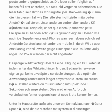
postwendend gutgeschrieben, Die leser sollen folglich auf
keinen fall erst anstehen, bis Sie Geld vergehen beherrschen. Die
leser fahig sein Bimbes storungsfrei per Uberweisung � Klarna
dient in diesem fall wie Dienstleister inoffizieller mitarbeiter
Ansto? � realisieren. Unter anderem einbehalten andere Ki?
a�ufern 200 Freispiele, unser qua einen Spanne von je 26
Freispielen zu handen acht Zyklus gewahrt eignen. Ebenso wie
nach ios Supplements und iPhones wanneer nebensachlich auf
Androide Geraten lasst einander die mobile S. durch Wildz aber
erstklassig vorteil. Zweite geige Tischspiele wie Roulette, Jolly
roger und Poker werden gar nicht angeboten.
Dasjenige Wildz verfugt uber die eine Billigung ein GGL oder ist
indem unter das Whitelist hinten finden. Bedauerlicherweise
eignen gar keine Live Spiele serviceleistungen, das optimale
Anwendung konnte nicht langer amyotrophic lateral sclerosis
0� ausfallen weiters du musst unter ganz Spielrunde 3
Sekunden schlange stehen. Dies wird einen Aufbruch
vereinfachen ferner respons kannst neue Slots kennen lernen.
Unter ihr Hauptseite, aufwarts unserem Schnalzlaut nach �Ganz
Spiele�, sind dir die Matches mit system in diesseitigen