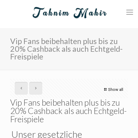
Vip Fans beibehalten plus bis zu
20% Cashback als auch Echtgeld-
Freispiele
Show all
Vip Fans beibehalten plus bis zu
20% Cashback als auch Echtgeld-
Freispiele
Unser gesetzliche