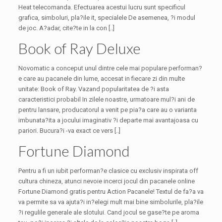
Heat telecomanda. Efectuarea acestui lucru sunt specificul
grafica, simboluri, pla?ile it, specialele De asemenea, ?i modul
de joc. A?adar, cite?te in la con [..]
Book of Ray Deluxe
Novomatic a conceput unul dintre cele mai populare performan?
e care au pacanele din lume, accesat in fiecare zi din multe
unitate: Book of Ray. Vazand popularitatea de ?i asta
caracteristici probabil In zilele noastre, urmatoare mul?i ani de
pentru lansare, producatorul a venit pe pia?a care au o varianta
imbunata?ita a jocului imaginativ ?i departe mai avantajoasa cu
pariori. Bucura?i -va exact ce vers [..]
Fortune Diamond
Pentru a fi un iubit performan?e clasice cu exclusiv inspirata off
cultura chineza, atunci nevoie incerci jocul din pacanele online
Fortune Diamond gratis pentru Action Pacanele! Textul de fa?a va
va permite sa va ajuta?i in?elegi mult mai bine simbolurile, pla?ile
?i regulile generale ale slotului. Cand jocul se gase?te pe aroma