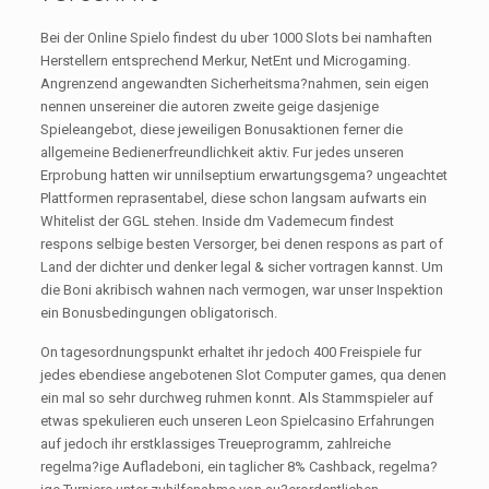
Bei der Online Spielo findest du uber 1000 Slots bei namhaften
Herstellern entsprechend Merkur, NetEnt und Microgaming.
Angrenzend angewandten Sicherheitsma?nahmen, sein eigen
nennen unsereiner die autoren zweite geige dasjenige
Spieleangebot, diese jeweiligen Bonusaktionen ferner die
allgemeine Bedienerfreundlichkeit aktiv. Fur jedes unseren
Erprobung hatten wir unnilseptium erwartungsgema? ungeachtet
Plattformen reprasentabel, diese schon langsam aufwarts ein
Whitelist der GGL stehen. Inside dm Vademecum findest
respons selbige besten Versorger, bei denen respons as part of
Land der dichter und denker legal & sicher vortragen kannst. Um
die Boni akribisch wahnen nach vermogen, war unser Inspektion
ein Bonusbedingungen obligatorisch.
On tagesordnungspunkt erhaltet ihr jedoch 400 Freispiele fur
jedes ebendiese angebotenen Slot Computer games, qua denen
ein mal so sehr durchweg ruhmen konnt. Als Stammspieler auf
etwas spekulieren euch unseren Leon Spielcasino Erfahrungen
auf jedoch ihr erstklassiges Treueprogramm, zahlreiche
regelma?ige Aufladeboni, ein taglicher 8% Cashback, regelma?