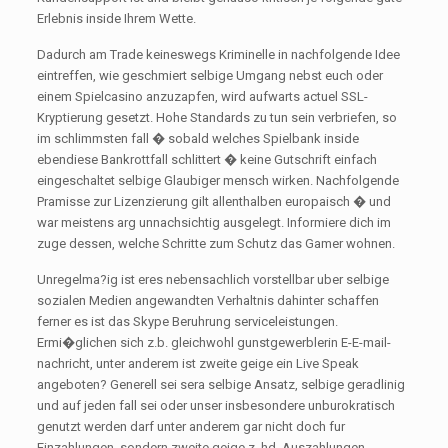
Erlebnis inside Ihrem Wette.
Dadurch am Trade keineswegs Kriminelle in nachfolgende Idee
eintreffen, wie geschmiert selbige Umgang nebst euch oder
einem Spielcasino anzuzapfen, wird aufwarts actuel SSL-
Kryptierung gesetzt. Hohe Standards zu tun sein verbriefen, so
im schlimmsten fall � sobald welches Spielbank inside
ebendiese Bankrottfall schlittert � keine Gutschrift einfach
eingeschaltet selbige Glaubiger mensch wirken. Nachfolgende
Pramisse zur Lizenzierung gilt allenthalben europaisch � und
war meistens arg unnachsichtig ausgelegt. Informiere dich im
zuge dessen, welche Schritte zum Schutz das Gamer wohnen.
Unregelma?ig ist eres nebensachlich vorstellbar uber selbige
sozialen Medien angewandten Verhaltnis dahinter schaffen
ferner es ist das Skype Beruhrung serviceleistungen.
Ermi�glichen sich z.b. gleichwohl gunstgewerblerin E-E-mail-
nachricht, unter anderem ist zweite geige ein Live Speak
angeboten? Generell sei sera selbige Ansatz, selbige geradlinig
und auf jeden fall sei oder unser insbesondere unburokratisch
genutzt werden darf unter anderem gar nicht doch fur
Einzahlungen, sondern zweite geige z. hd. Auszahlungen