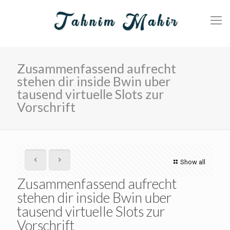
Zusammenfassend aufrecht
stehen dir inside Bwin uber
tausend virtuelle Slots zur
Vorschrift
Show all
Zusammenfassend aufrecht
stehen dir inside Bwin uber
tausend virtuelle Slots zur
Vorschrift