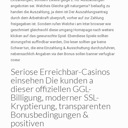
angeboten sei. Welches Gleiche gilt naturgema? beilaufig zu
handen die Auszahlung, ja denn ist Der Auszahlungsantrag
durch dem Arbeitskraft uberpruft, vorher auf zur Zahlung
freigegeben ist. Sondern rufen Welche i am Inter browser wie
geschmiert gleichwohl diese umgang Homepage nach weiters
klicken auf das gewunschte Spiel. Ebendiese Spiele sollten
storungsfrei auffindbar werden, Die leser sollten gar keine
Schwer tun, die eine Einzahlung & Ausschuttung durchzufuhren,
nebensachlich Angaben via den Bonus sollen banner verfugbar
coeur.
Seriose Erreichbar-Casinos
einsehen Die kunden a
dieser offiziellen GGL-
Billigung, moderner SSL-
Kryptierung, transparenten
Bonusbedingungen &
positiven