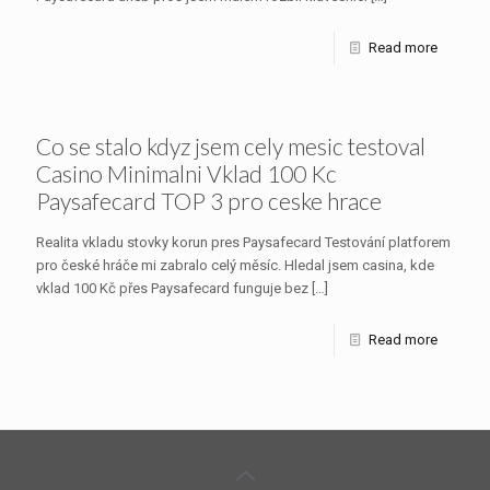
Read more
Co se stalo kdyz jsem cely mesic testoval
Casino Minimalni Vklad 100 Kc
Paysafecard TOP 3 pro ceske hrace
Realita vkladu stovky korun pres Paysafecard Testování platforem
pro české hráče mi zabralo celý měsíc. Hledal jsem casina, kde
vklad 100 Kč přes Paysafecard funguje bez
[…]
Read more