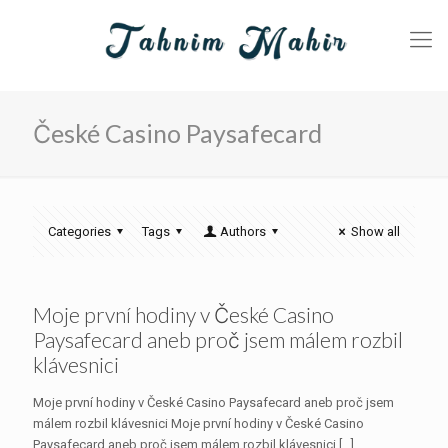
České Casino Paysafecard
Categories
Tags
Authors
Show all
Moje první hodiny v České Casino
Paysafecard aneb proč jsem málem rozbil
klávesnici
Moje první hodiny v České Casino Paysafecard aneb proč jsem
málem rozbil klávesnici Moje první hodiny v České Casino
Paysafecard aneb proč jsem málem rozbil klávesnici
[…]