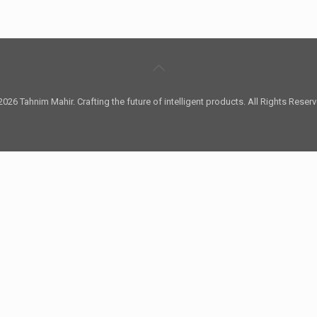
026 Tahnim Mahir. Crafting the future of intelligent products. All Rights Reser