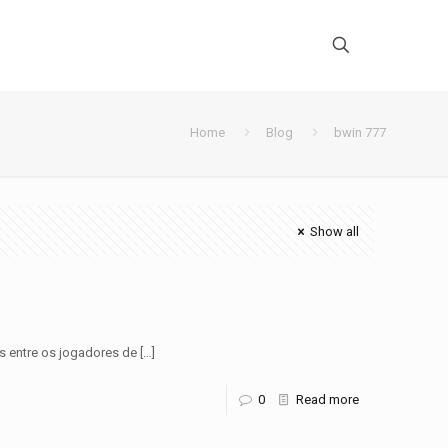
Home
Blog
bwin 777
Show all
s entre os jogadores de
[…]
0
Read more