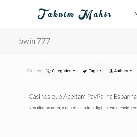
A
bwin 777
Filter by
Categories
Tags
Authors
Casinos que Aceitam PayPal na Espanha
Nos últimos anos, o uso de carteiras digitais tem crescido