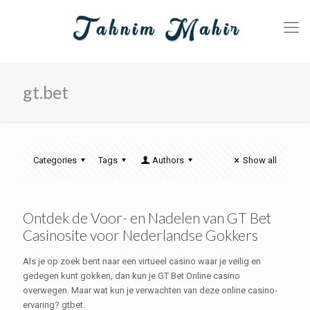
gt.bet
Categories
Tags
Authors
Show all
Ontdek de Voor- en Nadelen van GT Bet
Casinosite voor Nederlandse Gokkers
Als je op zoek bent naar een virtueel casino waar je veilig en
gedegen kunt gokken, dan kun je GT Bet Online casino
overwegen. Maar wat kun je verwachten van deze online casino-
ervaring? gtbet.