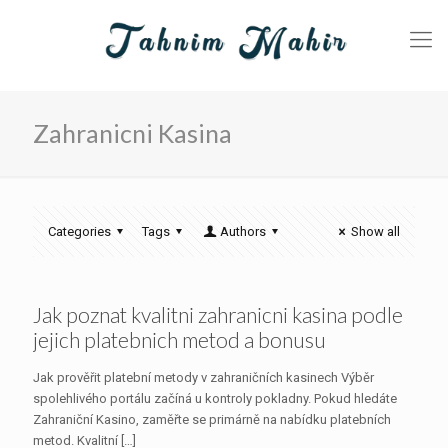
Zahranicni Kasina
Categories
Tags
Authors
Show all
Jak poznat kvalitni zahranicni kasina podle
jejich platebnich metod a bonusu
Jak prověřit platební metody v zahraničních kasinech Výběr
spolehlivého portálu začíná u kontroly pokladny. Pokud hledáte
Zahraniční Kasino, zaměřte se primárně na nabídku platebních
metod. Kvalitní
[…]