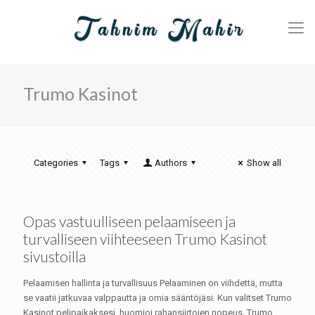
Trumo Kasinot
Categories
Tags
Authors
Show all
Opas vastuulliseen pelaamiseen ja
turvalliseen viihteeseen Trumo Kasinot
sivustoilla
Pelaamisen hallinta ja turvallisuus Pelaaminen on viihdettä, mutta
se vaatii jatkuvaa valppautta ja omia sääntöjäsi. Kun valitset Trumo
Kasinot pelipaikaksesi, huomioi rahansiirtojen nopeus. Trumo