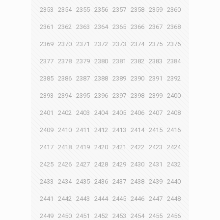
2353
2354
2355
2356
2357
2358
2359
2360
2361
2362
2363
2364
2365
2366
2367
2368
2369
2370
2371
2372
2373
2374
2375
2376
2377
2378
2379
2380
2381
2382
2383
2384
2385
2386
2387
2388
2389
2390
2391
2392
2393
2394
2395
2396
2397
2398
2399
2400
2401
2402
2403
2404
2405
2406
2407
2408
2409
2410
2411
2412
2413
2414
2415
2416
2417
2418
2419
2420
2421
2422
2423
2424
2425
2426
2427
2428
2429
2430
2431
2432
2433
2434
2435
2436
2437
2438
2439
2440
2441
2442
2443
2444
2445
2446
2447
2448
2449
2450
2451
2452
2453
2454
2455
2456