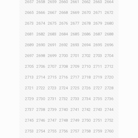
2657
2658
2659
2660
2661
2662
2663
2664
2665
2666
2667
2668
2669
2670
2671
2672
2673
2674
2675
2676
2677
2678
2679
2680
2681
2682
2683
2684
2685
2686
2687
2688
2689
2690
2691
2692
2693
2694
2695
2696
2697
2698
2699
2700
2701
2702
2703
2704
2705
2706
2707
2708
2709
2710
2711
2712
2713
2714
2715
2716
2717
2718
2719
2720
2721
2722
2723
2724
2725
2726
2727
2728
2729
2730
2731
2732
2733
2734
2735
2736
2737
2738
2739
2740
2741
2742
2743
2744
2745
2746
2747
2748
2749
2750
2751
2752
2753
2754
2755
2756
2757
2758
2759
2760