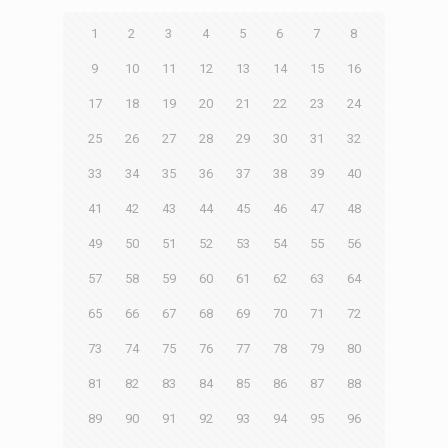
1
2
3
4
5
6
7
8
9
10
11
12
13
14
15
16
17
18
19
20
21
22
23
24
25
26
27
28
29
30
31
32
33
34
35
36
37
38
39
40
41
42
43
44
45
46
47
48
49
50
51
52
53
54
55
56
57
58
59
60
61
62
63
64
65
66
67
68
69
70
71
72
73
74
75
76
77
78
79
80
81
82
83
84
85
86
87
88
89
90
91
92
93
94
95
96