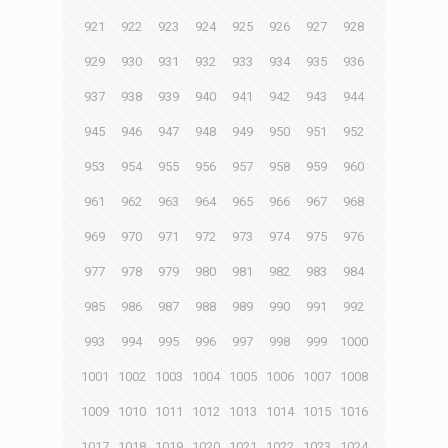
921
922
923
924
925
926
927
928
929
930
931
932
933
934
935
936
937
938
939
940
941
942
943
944
945
946
947
948
949
950
951
952
953
954
955
956
957
958
959
960
961
962
963
964
965
966
967
968
969
970
971
972
973
974
975
976
977
978
979
980
981
982
983
984
985
986
987
988
989
990
991
992
993
994
995
996
997
998
999
1000
1001
1002
1003
1004
1005
1006
1007
1008
1009
1010
1011
1012
1013
1014
1015
1016
1017
1018
1019
1020
1021
1022
1023
1024