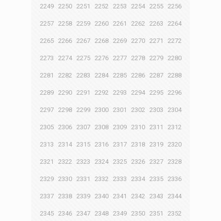
2249
2250
2251
2252
2253
2254
2255
2256
2257
2258
2259
2260
2261
2262
2263
2264
2265
2266
2267
2268
2269
2270
2271
2272
2273
2274
2275
2276
2277
2278
2279
2280
2281
2282
2283
2284
2285
2286
2287
2288
2289
2290
2291
2292
2293
2294
2295
2296
2297
2298
2299
2300
2301
2302
2303
2304
2305
2306
2307
2308
2309
2310
2311
2312
2313
2314
2315
2316
2317
2318
2319
2320
2321
2322
2323
2324
2325
2326
2327
2328
2329
2330
2331
2332
2333
2334
2335
2336
2337
2338
2339
2340
2341
2342
2343
2344
2345
2346
2347
2348
2349
2350
2351
2352