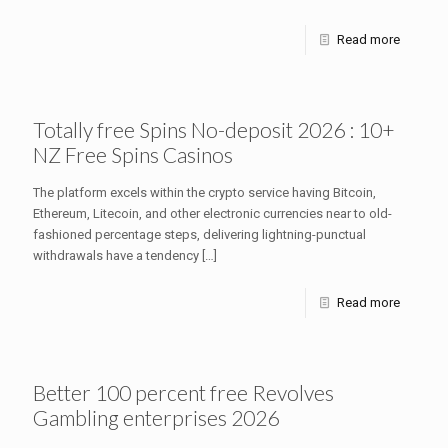
Read more
Totally free Spins No-deposit 2026 : 10+
NZ Free Spins Casinos
The platform excels within the crypto service having Bitcoin,
Ethereum, Litecoin, and other electronic currencies near to old-
fashioned percentage steps, delivering lightning-punctual
withdrawals have a tendency
[…]
Read more
Better 100 percent free Revolves
Gambling enterprises 2026