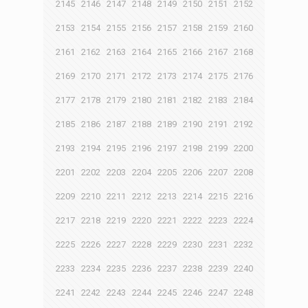
2145
2146
2147
2148
2149
2150
2151
2152
2153
2154
2155
2156
2157
2158
2159
2160
2161
2162
2163
2164
2165
2166
2167
2168
2169
2170
2171
2172
2173
2174
2175
2176
2177
2178
2179
2180
2181
2182
2183
2184
2185
2186
2187
2188
2189
2190
2191
2192
2193
2194
2195
2196
2197
2198
2199
2200
2201
2202
2203
2204
2205
2206
2207
2208
2209
2210
2211
2212
2213
2214
2215
2216
2217
2218
2219
2220
2221
2222
2223
2224
2225
2226
2227
2228
2229
2230
2231
2232
2233
2234
2235
2236
2237
2238
2239
2240
2241
2242
2243
2244
2245
2246
2247
2248