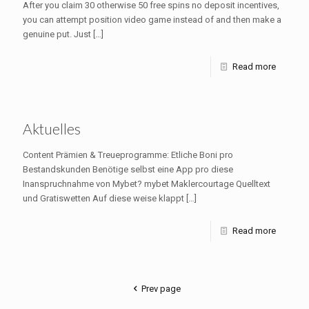
After you claim 30 otherwise 50 free spins no deposit incentives,
you can attempt position video game instead of and then make a
genuine put. Just
[…]
Read more
Aktuelles
Content Prämien & Treueprogramme: Etliche Boni pro
Bestandskunden Benötige selbst eine App pro diese
Inanspruchnahme von Mybet? mybet Maklercourtage Quelltext
und Gratiswetten Auf diese weise klappt
[…]
Read more
Prev page