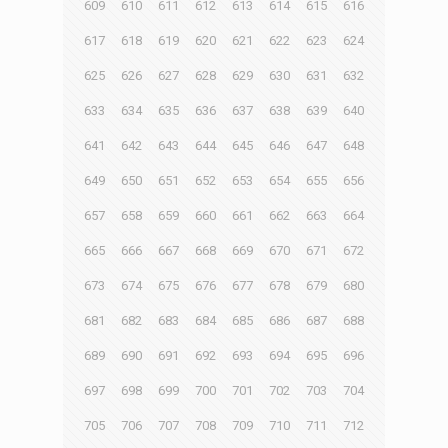
609
610
611
612
613
614
615
616
617
618
619
620
621
622
623
624
625
626
627
628
629
630
631
632
633
634
635
636
637
638
639
640
641
642
643
644
645
646
647
648
649
650
651
652
653
654
655
656
657
658
659
660
661
662
663
664
665
666
667
668
669
670
671
672
673
674
675
676
677
678
679
680
681
682
683
684
685
686
687
688
689
690
691
692
693
694
695
696
697
698
699
700
701
702
703
704
705
706
707
708
709
710
711
712