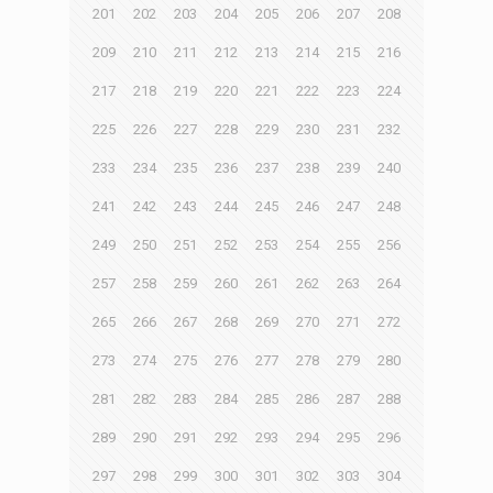
201
202
203
204
205
206
207
208
209
210
211
212
213
214
215
216
217
218
219
220
221
222
223
224
225
226
227
228
229
230
231
232
233
234
235
236
237
238
239
240
241
242
243
244
245
246
247
248
249
250
251
252
253
254
255
256
257
258
259
260
261
262
263
264
265
266
267
268
269
270
271
272
273
274
275
276
277
278
279
280
281
282
283
284
285
286
287
288
289
290
291
292
293
294
295
296
297
298
299
300
301
302
303
304