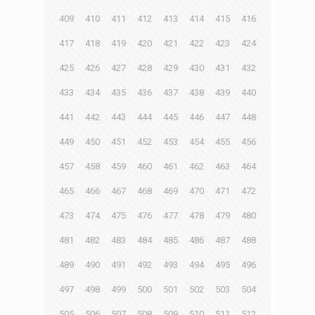
409
410
411
412
413
414
415
416
417
418
419
420
421
422
423
424
425
426
427
428
429
430
431
432
433
434
435
436
437
438
439
440
441
442
443
444
445
446
447
448
449
450
451
452
453
454
455
456
457
458
459
460
461
462
463
464
465
466
467
468
469
470
471
472
473
474
475
476
477
478
479
480
481
482
483
484
485
486
487
488
489
490
491
492
493
494
495
496
497
498
499
500
501
502
503
504
505
506
507
508
509
510
511
512