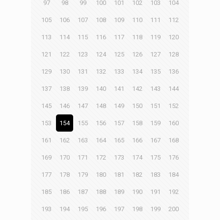
97
98
99
100
101
102
103
104
105
106
107
108
109
110
111
112
113
114
115
116
117
118
119
120
121
122
123
124
125
126
127
128
129
130
131
132
133
134
135
136
137
138
139
140
141
142
143
144
145
146
147
148
149
150
151
152
153
154
155
156
157
158
159
160
161
162
163
164
165
166
167
168
169
170
171
172
173
174
175
176
177
178
179
180
181
182
183
184
185
186
187
188
189
190
191
192
193
194
195
196
197
198
199
200