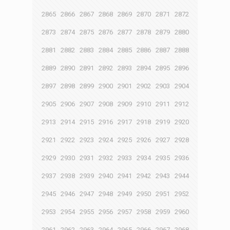
2865
2866
2867
2868
2869
2870
2871
2872
2873
2874
2875
2876
2877
2878
2879
2880
2881
2882
2883
2884
2885
2886
2887
2888
2889
2890
2891
2892
2893
2894
2895
2896
2897
2898
2899
2900
2901
2902
2903
2904
2905
2906
2907
2908
2909
2910
2911
2912
2913
2914
2915
2916
2917
2918
2919
2920
2921
2922
2923
2924
2925
2926
2927
2928
2929
2930
2931
2932
2933
2934
2935
2936
2937
2938
2939
2940
2941
2942
2943
2944
2945
2946
2947
2948
2949
2950
2951
2952
2953
2954
2955
2956
2957
2958
2959
2960
2961
2962
2963
2964
2965
2966
2967
2968