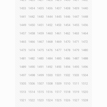
1433
1434
1435
1436
1437
1438
1439
1440
1441
1442
1443
1444
1445
1446
1447
1448
1449
1450
1451
1452
1453
1454
1455
1456
1457
1458
1459
1460
1461
1462
1463
1464
1465
1466
1467
1468
1469
1470
1471
1472
1473
1474
1475
1476
1477
1478
1479
1480
1481
1482
1483
1484
1485
1486
1487
1488
1489
1490
1491
1492
1493
1494
1495
1496
1497
1498
1499
1500
1501
1502
1503
1504
1505
1506
1507
1508
1509
1510
1511
1512
1513
1514
1515
1516
1517
1518
1519
1520
1521
1522
1523
1524
1525
1526
1527
1528