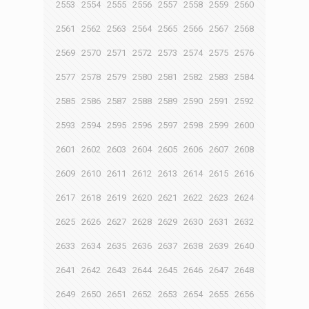
2553
2554
2555
2556
2557
2558
2559
2560
2561
2562
2563
2564
2565
2566
2567
2568
2569
2570
2571
2572
2573
2574
2575
2576
2577
2578
2579
2580
2581
2582
2583
2584
2585
2586
2587
2588
2589
2590
2591
2592
2593
2594
2595
2596
2597
2598
2599
2600
2601
2602
2603
2604
2605
2606
2607
2608
2609
2610
2611
2612
2613
2614
2615
2616
2617
2618
2619
2620
2621
2622
2623
2624
2625
2626
2627
2628
2629
2630
2631
2632
2633
2634
2635
2636
2637
2638
2639
2640
2641
2642
2643
2644
2645
2646
2647
2648
2649
2650
2651
2652
2653
2654
2655
2656