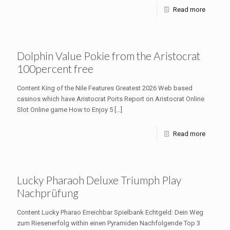
Read more
Dolphin Value Pokie from the Aristocrat
100percent free
Content King of the Nile Features Greatest 2026 Web based
casinos which have Aristocrat Ports Report on Aristocrat Online
Slot Online game How to Enjoy 5
[…]
Read more
Lucky Pharaoh Deluxe Triumph Play
Nachprüfung
Content Lucky Pharao Erreichbar Spielbank Echtgeld: Dein Weg
zum Riesenerfolg within einen Pyramiden Nachfolgende Top 3