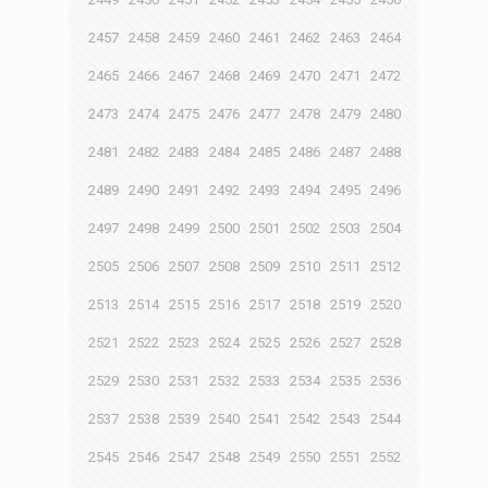
2457
2458
2459
2460
2461
2462
2463
2464
2465
2466
2467
2468
2469
2470
2471
2472
2473
2474
2475
2476
2477
2478
2479
2480
2481
2482
2483
2484
2485
2486
2487
2488
2489
2490
2491
2492
2493
2494
2495
2496
2497
2498
2499
2500
2501
2502
2503
2504
2505
2506
2507
2508
2509
2510
2511
2512
2513
2514
2515
2516
2517
2518
2519
2520
2521
2522
2523
2524
2525
2526
2527
2528
2529
2530
2531
2532
2533
2534
2535
2536
2537
2538
2539
2540
2541
2542
2543
2544
2545
2546
2547
2548
2549
2550
2551
2552