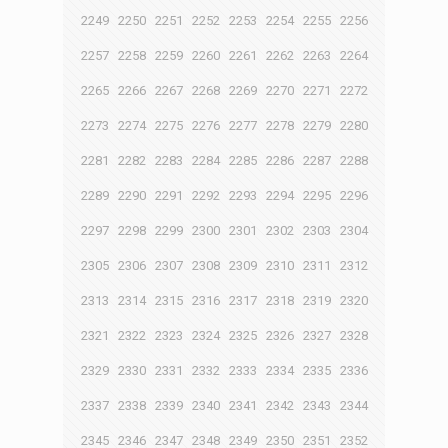
2249
2250
2251
2252
2253
2254
2255
2256
2257
2258
2259
2260
2261
2262
2263
2264
2265
2266
2267
2268
2269
2270
2271
2272
2273
2274
2275
2276
2277
2278
2279
2280
2281
2282
2283
2284
2285
2286
2287
2288
2289
2290
2291
2292
2293
2294
2295
2296
2297
2298
2299
2300
2301
2302
2303
2304
2305
2306
2307
2308
2309
2310
2311
2312
2313
2314
2315
2316
2317
2318
2319
2320
2321
2322
2323
2324
2325
2326
2327
2328
2329
2330
2331
2332
2333
2334
2335
2336
2337
2338
2339
2340
2341
2342
2343
2344
2345
2346
2347
2348
2349
2350
2351
2352