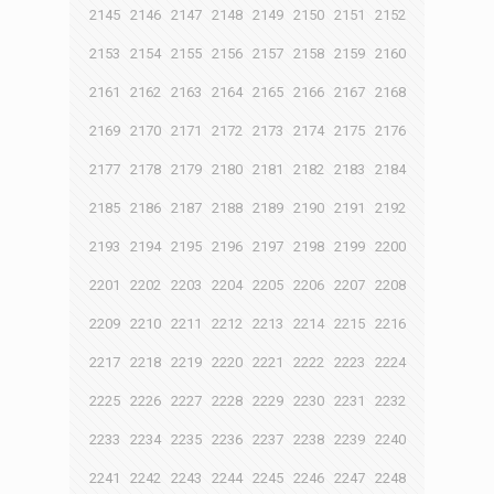
2145
2146
2147
2148
2149
2150
2151
2152
2153
2154
2155
2156
2157
2158
2159
2160
2161
2162
2163
2164
2165
2166
2167
2168
2169
2170
2171
2172
2173
2174
2175
2176
2177
2178
2179
2180
2181
2182
2183
2184
2185
2186
2187
2188
2189
2190
2191
2192
2193
2194
2195
2196
2197
2198
2199
2200
2201
2202
2203
2204
2205
2206
2207
2208
2209
2210
2211
2212
2213
2214
2215
2216
2217
2218
2219
2220
2221
2222
2223
2224
2225
2226
2227
2228
2229
2230
2231
2232
2233
2234
2235
2236
2237
2238
2239
2240
2241
2242
2243
2244
2245
2246
2247
2248