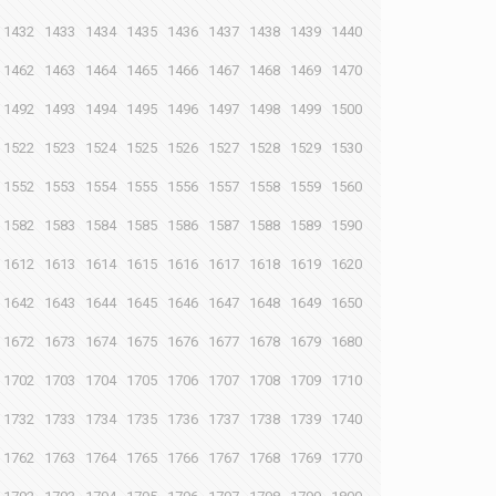
1432
1433
1434
1435
1436
1437
1438
1439
1440
1462
1463
1464
1465
1466
1467
1468
1469
1470
1492
1493
1494
1495
1496
1497
1498
1499
1500
1522
1523
1524
1525
1526
1527
1528
1529
1530
1552
1553
1554
1555
1556
1557
1558
1559
1560
1582
1583
1584
1585
1586
1587
1588
1589
1590
1612
1613
1614
1615
1616
1617
1618
1619
1620
1642
1643
1644
1645
1646
1647
1648
1649
1650
1672
1673
1674
1675
1676
1677
1678
1679
1680
1702
1703
1704
1705
1706
1707
1708
1709
1710
1732
1733
1734
1735
1736
1737
1738
1739
1740
1762
1763
1764
1765
1766
1767
1768
1769
1770