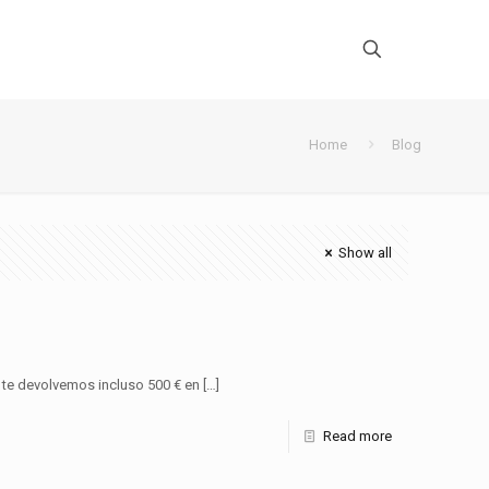
Home
Blog
Show all
a te devolvemos incluso 500 € en
[…]
Read more