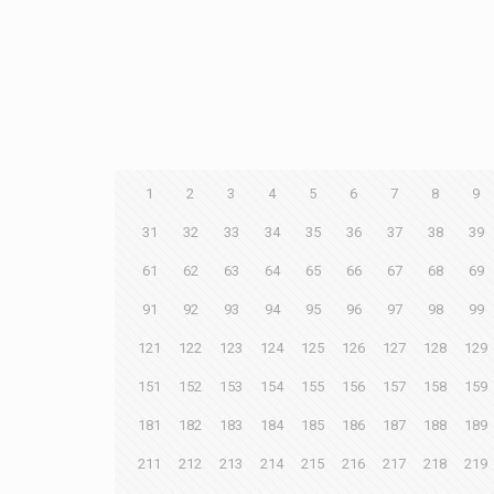
1
2
3
4
5
6
7
8
9
31
32
33
34
35
36
37
38
39
61
62
63
64
65
66
67
68
69
91
92
93
94
95
96
97
98
99
121
122
123
124
125
126
127
128
129
151
152
153
154
155
156
157
158
159
181
182
183
184
185
186
187
188
189
211
212
213
214
215
216
217
218
219