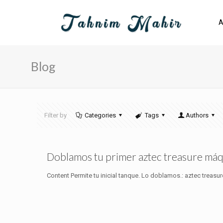
A
Blog
Filter by
Categories
Tags
Authors
Doblamos tu primer aztec treasure máq
Content Permite tu inicial tanque. Lo doblamos.: aztec treas