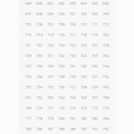
689
690
691
692
693
694
695
696
697
698
699
700
701
702
703
704
705
706
707
708
709
710
711
712
713
714
715
716
717
718
719
720
721
722
723
724
725
726
727
728
729
730
731
732
733
734
735
736
737
738
739
740
741
742
743
744
745
746
747
748
749
750
751
752
753
754
755
756
757
758
759
760
761
762
763
764
765
766
767
768
769
770
771
772
773
774
775
776
777
778
779
780
781
782
783
784
785
786
787
788
789
790
791
792