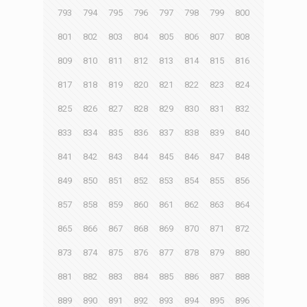
793
794
795
796
797
798
799
800
801
802
803
804
805
806
807
808
809
810
811
812
813
814
815
816
817
818
819
820
821
822
823
824
825
826
827
828
829
830
831
832
833
834
835
836
837
838
839
840
841
842
843
844
845
846
847
848
849
850
851
852
853
854
855
856
857
858
859
860
861
862
863
864
865
866
867
868
869
870
871
872
873
874
875
876
877
878
879
880
881
882
883
884
885
886
887
888
889
890
891
892
893
894
895
896