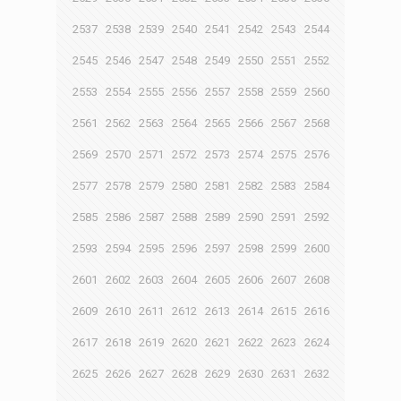
2537
2538
2539
2540
2541
2542
2543
2544
2545
2546
2547
2548
2549
2550
2551
2552
2553
2554
2555
2556
2557
2558
2559
2560
2561
2562
2563
2564
2565
2566
2567
2568
2569
2570
2571
2572
2573
2574
2575
2576
2577
2578
2579
2580
2581
2582
2583
2584
2585
2586
2587
2588
2589
2590
2591
2592
2593
2594
2595
2596
2597
2598
2599
2600
2601
2602
2603
2604
2605
2606
2607
2608
2609
2610
2611
2612
2613
2614
2615
2616
2617
2618
2619
2620
2621
2622
2623
2624
2625
2626
2627
2628
2629
2630
2631
2632