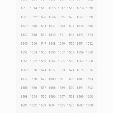
1513
1514
1515
1516
1517
1518
1519
1520
1521
1522
1523
1524
1525
1526
1527
1528
1529
1530
1531
1532
1533
1534
1535
1536
1537
1538
1539
1540
1541
1542
1543
1544
1545
1546
1547
1548
1549
1550
1551
1552
1553
1554
1555
1556
1557
1558
1559
1560
1561
1562
1563
1564
1565
1566
1567
1568
1569
1570
1571
1572
1573
1574
1575
1576
1577
1578
1579
1580
1581
1582
1583
1584
1585
1586
1587
1588
1589
1590
1591
1592
1593
1594
1595
1596
1597
1598
1599
1600
1601
1602
1603
1604
1605
1606
1607
1608