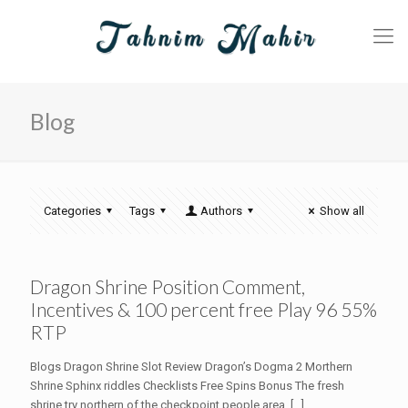
Blog
Categories
Tags
Authors
Show all
Dragon Shrine Position Comment,
Incentives & 100 percent free Play 96 55%
RTP
Blogs Dragon Shrine Slot Review Dragon’s Dogma 2 Morthern
Shrine Sphinx riddles Checklists Free Spins Bonus The fresh
shrine try northern of the checkpoint people area,
[…]