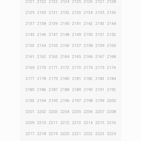
2121
2122
2123
2124
2125
2126
2127
2128
2129
2130
2131
2132
2133
2134
2135
2136
2137
2138
2139
2140
2141
2142
2143
2144
2145
2146
2147
2148
2149
2150
2151
2152
2153
2154
2155
2156
2157
2158
2159
2160
2161
2162
2163
2164
2165
2166
2167
2168
2169
2170
2171
2172
2173
2174
2175
2176
2177
2178
2179
2180
2181
2182
2183
2184
2185
2186
2187
2188
2189
2190
2191
2192
2193
2194
2195
2196
2197
2198
2199
2200
2201
2202
2203
2204
2205
2206
2207
2208
2209
2210
2211
2212
2213
2214
2215
2216
2217
2218
2219
2220
2221
2222
2223
2224