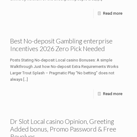
Read more
Best No-deposit Gambling enterprise
Incentives 2026 Zero Pick Needed
Posts Stating No-deposit Local casino Bonuses: A simple
Walkthrough Just how No-deposit Extra Requirements Works
Larger Trout Splash – Pragmatic Play “No betting” does not
always
[…]
Read more
Dr Slot Local casino Opinion, Greeting
Added bonus, Promo Password & Free
Revolves