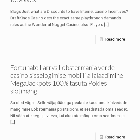
Blogs Just what are Discounts to have Internet casino Incentives?
DraftKings Casino gets the exact same playthrough demands
rules as the Wonderful Nugget Casino, also. Players
[…]
Read more
Fortunate Larrys Lobstermania verde
casino sisselogimise mobiili allalaadimine
MegaJackpots 100% tasuta Pokies
slotimäng
Sa oled väga… Selle väljapääsuga peaksite kasutama kihlvedude
mängimise Lobstermania positsiooni, et seadistada oma seadet.
Nii säästate aega ja vaeva, kui alustate mängu oma seadmes, ja
[…]
Read more