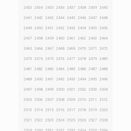
2433
2434
2435
2436
2437
2438
2439
2440
2441
2442
2443
2444
2445
2446
2447
2448
2449
2450
2451
2452
2453
2454
2455
2456
2457
2458
2459
2460
2461
2462
2463
2464
2465
2466
2467
2468
2469
2470
2471
2472
2473
2474
2475
2476
2477
2478
2479
2480
2481
2482
2483
2484
2485
2486
2487
2488
2489
2490
2491
2492
2493
2494
2495
2496
2497
2498
2499
2500
2501
2502
2503
2504
2505
2506
2507
2508
2509
2510
2511
2512
2513
2514
2515
2516
2517
2518
2519
2520
2521
2522
2523
2524
2525
2526
2527
2528
2529
2530
2531
2532
2533
2534
2535
2536