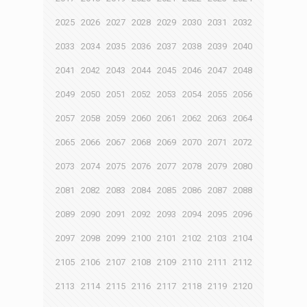
2025
2026
2027
2028
2029
2030
2031
2032
2033
2034
2035
2036
2037
2038
2039
2040
2041
2042
2043
2044
2045
2046
2047
2048
2049
2050
2051
2052
2053
2054
2055
2056
2057
2058
2059
2060
2061
2062
2063
2064
2065
2066
2067
2068
2069
2070
2071
2072
2073
2074
2075
2076
2077
2078
2079
2080
2081
2082
2083
2084
2085
2086
2087
2088
2089
2090
2091
2092
2093
2094
2095
2096
2097
2098
2099
2100
2101
2102
2103
2104
2105
2106
2107
2108
2109
2110
2111
2112
2113
2114
2115
2116
2117
2118
2119
2120