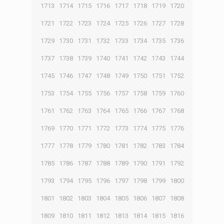
1713
1714
1715
1716
1717
1718
1719
1720
1721
1722
1723
1724
1725
1726
1727
1728
1729
1730
1731
1732
1733
1734
1735
1736
1737
1738
1739
1740
1741
1742
1743
1744
1745
1746
1747
1748
1749
1750
1751
1752
1753
1754
1755
1756
1757
1758
1759
1760
1761
1762
1763
1764
1765
1766
1767
1768
1769
1770
1771
1772
1773
1774
1775
1776
1777
1778
1779
1780
1781
1782
1783
1784
1785
1786
1787
1788
1789
1790
1791
1792
1793
1794
1795
1796
1797
1798
1799
1800
1801
1802
1803
1804
1805
1806
1807
1808
1809
1810
1811
1812
1813
1814
1815
1816