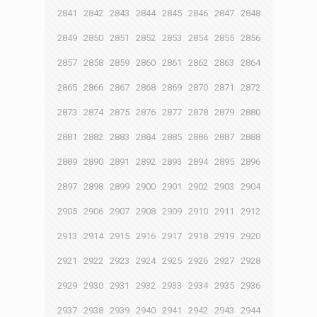
2841
2842
2843
2844
2845
2846
2847
2848
2849
2850
2851
2852
2853
2854
2855
2856
2857
2858
2859
2860
2861
2862
2863
2864
2865
2866
2867
2868
2869
2870
2871
2872
2873
2874
2875
2876
2877
2878
2879
2880
2881
2882
2883
2884
2885
2886
2887
2888
2889
2890
2891
2892
2893
2894
2895
2896
2897
2898
2899
2900
2901
2902
2903
2904
2905
2906
2907
2908
2909
2910
2911
2912
2913
2914
2915
2916
2917
2918
2919
2920
2921
2922
2923
2924
2925
2926
2927
2928
2929
2930
2931
2932
2933
2934
2935
2936
2937
2938
2939
2940
2941
2942
2943
2944