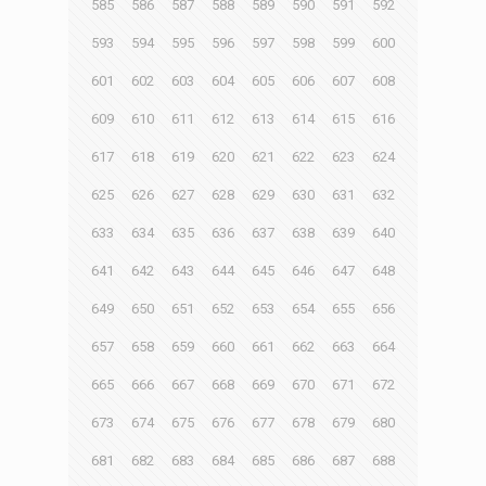
585
586
587
588
589
590
591
592
593
594
595
596
597
598
599
600
601
602
603
604
605
606
607
608
609
610
611
612
613
614
615
616
617
618
619
620
621
622
623
624
625
626
627
628
629
630
631
632
633
634
635
636
637
638
639
640
641
642
643
644
645
646
647
648
649
650
651
652
653
654
655
656
657
658
659
660
661
662
663
664
665
666
667
668
669
670
671
672
673
674
675
676
677
678
679
680
681
682
683
684
685
686
687
688