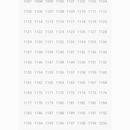
1097
1098
1099
1100
1101
1102
1103
1104
1105
1106
1107
1108
1109
1110
1111
1112
1113
1114
1115
1116
1117
1118
1119
1120
1121
1122
1123
1124
1125
1126
1127
1128
1129
1130
1131
1132
1133
1134
1135
1136
1137
1138
1139
1140
1141
1142
1143
1144
1145
1146
1147
1148
1149
1150
1151
1152
1153
1154
1155
1156
1157
1158
1159
1160
1161
1162
1163
1164
1165
1166
1167
1168
1169
1170
1171
1172
1173
1174
1175
1176
1177
1178
1179
1180
1181
1182
1183
1184
1185
1186
1187
1188
1189
1190
1191
1192
1193
1194
1195
1196
1197
1198
1199
1200