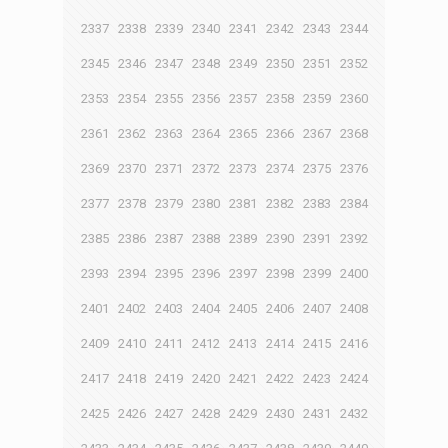
2337
2338
2339
2340
2341
2342
2343
2344
2345
2346
2347
2348
2349
2350
2351
2352
2353
2354
2355
2356
2357
2358
2359
2360
2361
2362
2363
2364
2365
2366
2367
2368
2369
2370
2371
2372
2373
2374
2375
2376
2377
2378
2379
2380
2381
2382
2383
2384
2385
2386
2387
2388
2389
2390
2391
2392
2393
2394
2395
2396
2397
2398
2399
2400
2401
2402
2403
2404
2405
2406
2407
2408
2409
2410
2411
2412
2413
2414
2415
2416
2417
2418
2419
2420
2421
2422
2423
2424
2425
2426
2427
2428
2429
2430
2431
2432