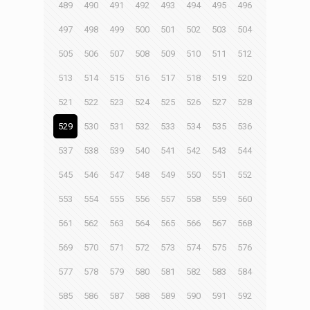
489
490
491
492
493
494
495
496
497
498
499
500
501
502
503
504
505
506
507
508
509
510
511
512
513
514
515
516
517
518
519
520
521
522
523
524
525
526
527
528
529
530
531
532
533
534
535
536
537
538
539
540
541
542
543
544
545
546
547
548
549
550
551
552
553
554
555
556
557
558
559
560
561
562
563
564
565
566
567
568
569
570
571
572
573
574
575
576
577
578
579
580
581
582
583
584
585
586
587
588
589
590
591
592