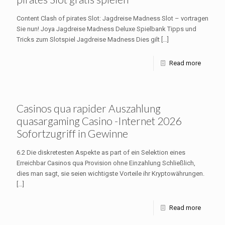
Content Clash of pirates Slot: Jagdreise Madness Slot – vortragen
Sie nun! Joya Jagdreise Madness Deluxe Spielbank Tipps und
Tricks zum Slotspiel Jagdreise Madness Dies gilt
[…]
Read more
Casinos qua rapider Auszahlung
quasargaming Casino -Internet 2026
Sofortzugriff in Gewinne
6.2 Die diskretesten Aspekte as part of ein Selektion eines
Erreichbar Casinos qua Provision ohne Einzahlung Schließlich,
dies man sagt, sie seien wichtigste Vorteile ihr Kryptowährungen.
[…]
Read more