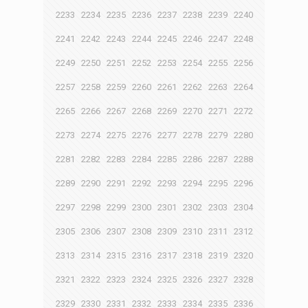
2233
2234
2235
2236
2237
2238
2239
2240
2241
2242
2243
2244
2245
2246
2247
2248
2249
2250
2251
2252
2253
2254
2255
2256
2257
2258
2259
2260
2261
2262
2263
2264
2265
2266
2267
2268
2269
2270
2271
2272
2273
2274
2275
2276
2277
2278
2279
2280
2281
2282
2283
2284
2285
2286
2287
2288
2289
2290
2291
2292
2293
2294
2295
2296
2297
2298
2299
2300
2301
2302
2303
2304
2305
2306
2307
2308
2309
2310
2311
2312
2313
2314
2315
2316
2317
2318
2319
2320
2321
2322
2323
2324
2325
2326
2327
2328
2329
2330
2331
2332
2333
2334
2335
2336