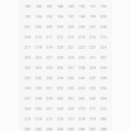
185
186
187
188
189
190
191
192
193
194
195
196
197
198
199
200
201
202
203
204
205
206
207
208
209
210
211
212
213
214
215
216
217
218
219
220
221
222
223
224
225
226
227
228
229
230
231
232
233
234
235
236
237
238
239
240
241
242
243
244
245
246
247
248
249
250
251
252
253
254
255
256
257
258
259
260
261
262
263
264
265
266
267
268
269
270
271
272
273
274
275
276
277
278
279
280
281
282
283
284
285
286
287
288