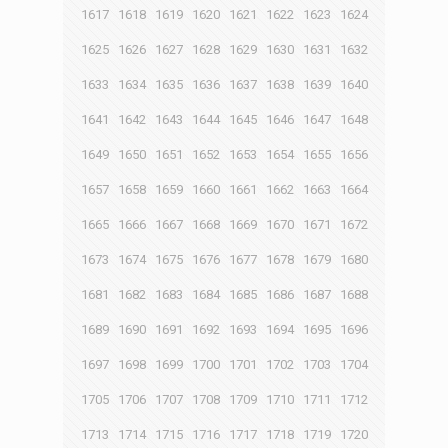
1617
1618
1619
1620
1621
1622
1623
1624
1625
1626
1627
1628
1629
1630
1631
1632
1633
1634
1635
1636
1637
1638
1639
1640
1641
1642
1643
1644
1645
1646
1647
1648
1649
1650
1651
1652
1653
1654
1655
1656
1657
1658
1659
1660
1661
1662
1663
1664
1665
1666
1667
1668
1669
1670
1671
1672
1673
1674
1675
1676
1677
1678
1679
1680
1681
1682
1683
1684
1685
1686
1687
1688
1689
1690
1691
1692
1693
1694
1695
1696
1697
1698
1699
1700
1701
1702
1703
1704
1705
1706
1707
1708
1709
1710
1711
1712
1713
1714
1715
1716
1717
1718
1719
1720