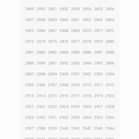
2849
2850
2851
2852
2853
2854
2855
2856
2857
2858
2859
2860
2861
2862
2863
2864
2865
2866
2867
2868
2869
2870
2871
2872
2873
2874
2875
2876
2877
2878
2879
2880
2881
2882
2883
2884
2885
2886
2887
2888
2889
2890
2891
2892
2893
2894
2895
2896
2897
2898
2899
2900
2901
2902
2903
2904
2905
2906
2907
2908
2909
2910
2911
2912
2913
2914
2915
2916
2917
2918
2919
2920
2921
2922
2923
2924
2925
2926
2927
2928
2929
2930
2931
2932
2933
2934
2935
2936
2937
2938
2939
2940
2941
2942
2943
2944