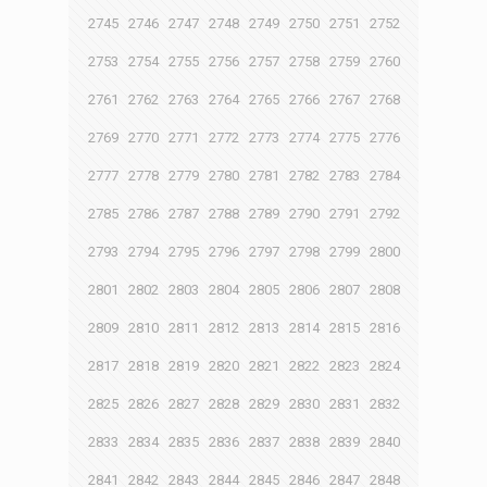
2745
2746
2747
2748
2749
2750
2751
2752
2753
2754
2755
2756
2757
2758
2759
2760
2761
2762
2763
2764
2765
2766
2767
2768
2769
2770
2771
2772
2773
2774
2775
2776
2777
2778
2779
2780
2781
2782
2783
2784
2785
2786
2787
2788
2789
2790
2791
2792
2793
2794
2795
2796
2797
2798
2799
2800
2801
2802
2803
2804
2805
2806
2807
2808
2809
2810
2811
2812
2813
2814
2815
2816
2817
2818
2819
2820
2821
2822
2823
2824
2825
2826
2827
2828
2829
2830
2831
2832
2833
2834
2835
2836
2837
2838
2839
2840
2841
2842
2843
2844
2845
2846
2847
2848