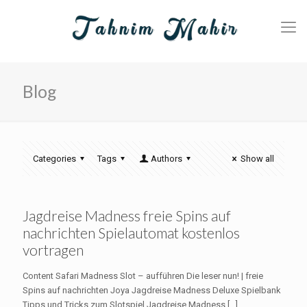
Blog
Categories
Tags
Authors
Show all
Jagdreise Madness freie Spins auf
nachrichten Spielautomat kostenlos
vortragen
Content Safari Madness Slot – aufführen Die leser nun! | freie
Spins auf nachrichten Joya Jagdreise Madness Deluxe Spielbank
Tipps und Tricks zum Slotspiel Jagdreise Madness
[…]