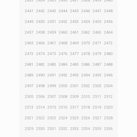
2433
2434
2435
2436
2437
2438
2439
2440
2441
2442
2443
2444
2445
2446
2447
2448
2449
2450
2451
2452
2453
2454
2455
2456
2457
2458
2459
2460
2461
2462
2463
2464
2465
2466
2467
2468
2469
2470
2471
2472
2473
2474
2475
2476
2477
2478
2479
2480
2481
2482
2483
2484
2485
2486
2487
2488
2489
2490
2491
2492
2493
2494
2495
2496
2497
2498
2499
2500
2501
2502
2503
2504
2505
2506
2507
2508
2509
2510
2511
2512
2513
2514
2515
2516
2517
2518
2519
2520
2521
2522
2523
2524
2525
2526
2527
2528
2529
2530
2531
2532
2533
2534
2535
2536