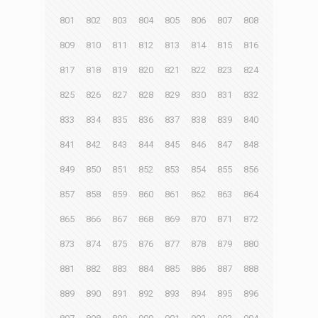
801
802
803
804
805
806
807
808
809
810
811
812
813
814
815
816
817
818
819
820
821
822
823
824
825
826
827
828
829
830
831
832
833
834
835
836
837
838
839
840
841
842
843
844
845
846
847
848
849
850
851
852
853
854
855
856
857
858
859
860
861
862
863
864
865
866
867
868
869
870
871
872
873
874
875
876
877
878
879
880
881
882
883
884
885
886
887
888
889
890
891
892
893
894
895
896