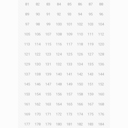
81
82
83
84
85
86
87
88
89
90
91
92
93
94
95
96
97
98
99
100
101
102
103
104
105
106
107
108
109
110
111
112
113
114
115
116
117
118
119
120
121
122
123
124
125
126
127
128
129
130
131
132
133
134
135
136
137
138
139
140
141
142
143
144
145
146
147
148
149
150
151
152
153
154
155
156
157
158
159
160
161
162
163
164
165
166
167
168
169
170
171
172
173
174
175
176
177
178
179
180
181
182
183
184