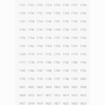
1721
1722
1723
1724
1725
1726
1727
1728
1729
1730
1731
1732
1733
1734
1735
1736
1737
1738
1739
1740
1741
1742
1743
1744
1745
1746
1747
1748
1749
1750
1751
1752
1753
1754
1755
1756
1757
1758
1759
1760
1761
1762
1763
1764
1765
1766
1767
1768
1769
1770
1771
1772
1773
1774
1775
1776
1777
1778
1779
1780
1781
1782
1783
1784
1785
1786
1787
1788
1789
1790
1791
1792
1793
1794
1795
1796
1797
1798
1799
1800
1801
1802
1803
1804
1805
1806
1807
1808
1809
1810
1811
1812
1813
1814
1815
1816
1817
1818
1819
1820
1821
1822
1823
1824