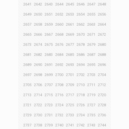
2641
2642
2643
2644
2645
2646
2647
2648
2649
2650
2651
2652
2653
2654
2655
2656
2657
2658
2659
2660
2661
2662
2663
2664
2665
2666
2667
2668
2669
2670
2671
2672
2673
2674
2675
2676
2677
2678
2679
2680
2681
2682
2683
2684
2685
2686
2687
2688
2689
2690
2691
2692
2693
2694
2695
2696
2697
2698
2699
2700
2701
2702
2703
2704
2705
2706
2707
2708
2709
2710
2711
2712
2713
2714
2715
2716
2717
2718
2719
2720
2721
2722
2723
2724
2725
2726
2727
2728
2729
2730
2731
2732
2733
2734
2735
2736
2737
2738
2739
2740
2741
2742
2743
2744