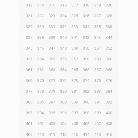
313
314
315
316
317
318
319
320
321
322
323
324
325
326
327
328
329
330
331
332
333
334
335
336
337
338
339
340
341
342
343
344
345
346
347
348
349
350
351
352
353
354
355
356
357
358
359
360
361
362
363
364
365
366
367
368
369
370
371
372
373
374
375
376
377
378
379
380
381
382
383
384
385
386
387
388
389
390
391
392
393
394
395
396
397
398
399
400
401
402
403
404
405
406
407
408
409
410
411
412
413
414
415
416