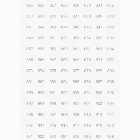
825
826
827
828
829
830
831
832
833
834
835
836
837
838
839
840
841
842
843
844
845
846
847
848
849
850
851
852
853
854
855
856
857
858
859
860
861
862
863
864
865
866
867
868
869
870
871
872
873
874
875
876
877
878
879
880
881
882
883
884
885
886
887
888
889
890
891
892
893
894
895
896
897
898
899
900
901
902
903
904
905
906
907
908
909
910
911
912
913
914
915
916
917
918
919
920
921
922
923
924
925
926
927
928