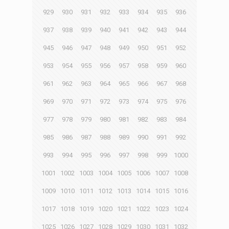
929
930
931
932
933
934
935
936
937
938
939
940
941
942
943
944
945
946
947
948
949
950
951
952
953
954
955
956
957
958
959
960
961
962
963
964
965
966
967
968
969
970
971
972
973
974
975
976
977
978
979
980
981
982
983
984
985
986
987
988
989
990
991
992
993
994
995
996
997
998
999
1000
1001
1002
1003
1004
1005
1006
1007
1008
1009
1010
1011
1012
1013
1014
1015
1016
1017
1018
1019
1020
1021
1022
1023
1024
1025
1026
1027
1028
1029
1030
1031
1032