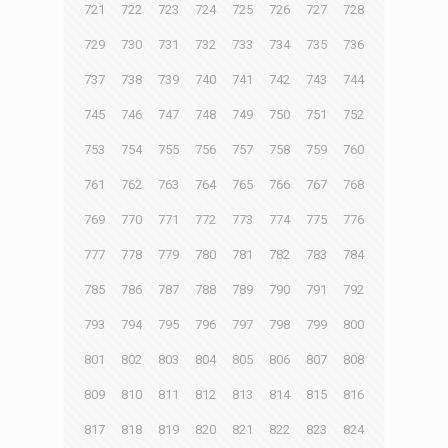
721
722
723
724
725
726
727
728
729
730
731
732
733
734
735
736
737
738
739
740
741
742
743
744
745
746
747
748
749
750
751
752
753
754
755
756
757
758
759
760
761
762
763
764
765
766
767
768
769
770
771
772
773
774
775
776
777
778
779
780
781
782
783
784
785
786
787
788
789
790
791
792
793
794
795
796
797
798
799
800
801
802
803
804
805
806
807
808
809
810
811
812
813
814
815
816
817
818
819
820
821
822
823
824