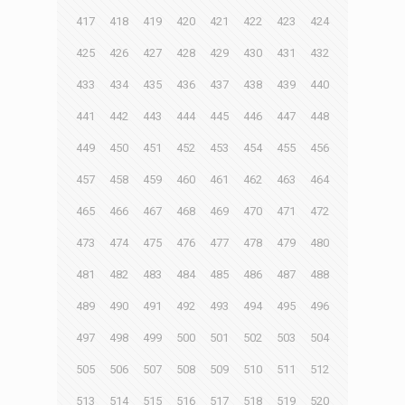
417
418
419
420
421
422
423
424
425
426
427
428
429
430
431
432
433
434
435
436
437
438
439
440
441
442
443
444
445
446
447
448
449
450
451
452
453
454
455
456
457
458
459
460
461
462
463
464
465
466
467
468
469
470
471
472
473
474
475
476
477
478
479
480
481
482
483
484
485
486
487
488
489
490
491
492
493
494
495
496
497
498
499
500
501
502
503
504
505
506
507
508
509
510
511
512
513
514
515
516
517
518
519
520