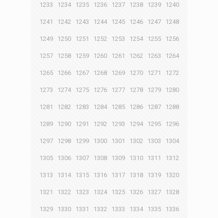
1233
1234
1235
1236
1237
1238
1239
1240
1241
1242
1243
1244
1245
1246
1247
1248
1249
1250
1251
1252
1253
1254
1255
1256
1257
1258
1259
1260
1261
1262
1263
1264
1265
1266
1267
1268
1269
1270
1271
1272
1273
1274
1275
1276
1277
1278
1279
1280
1281
1282
1283
1284
1285
1286
1287
1288
1289
1290
1291
1292
1293
1294
1295
1296
1297
1298
1299
1300
1301
1302
1303
1304
1305
1306
1307
1308
1309
1310
1311
1312
1313
1314
1315
1316
1317
1318
1319
1320
1321
1322
1323
1324
1325
1326
1327
1328
1329
1330
1331
1332
1333
1334
1335
1336