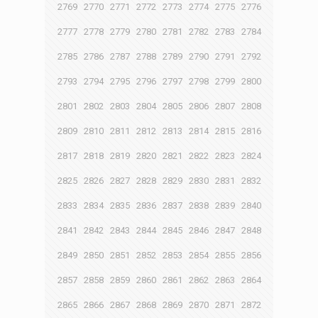
2769
2770
2771
2772
2773
2774
2775
2776
2777
2778
2779
2780
2781
2782
2783
2784
2785
2786
2787
2788
2789
2790
2791
2792
2793
2794
2795
2796
2797
2798
2799
2800
2801
2802
2803
2804
2805
2806
2807
2808
2809
2810
2811
2812
2813
2814
2815
2816
2817
2818
2819
2820
2821
2822
2823
2824
2825
2826
2827
2828
2829
2830
2831
2832
2833
2834
2835
2836
2837
2838
2839
2840
2841
2842
2843
2844
2845
2846
2847
2848
2849
2850
2851
2852
2853
2854
2855
2856
2857
2858
2859
2860
2861
2862
2863
2864
2865
2866
2867
2868
2869
2870
2871
2872