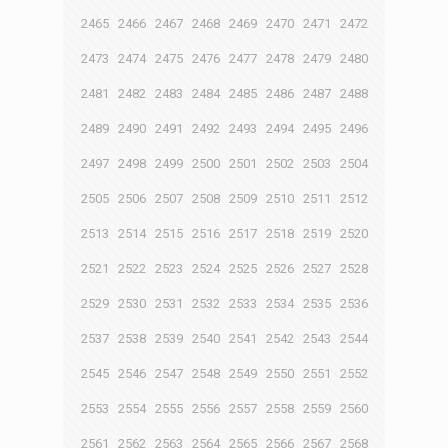
2465
2466
2467
2468
2469
2470
2471
2472
2473
2474
2475
2476
2477
2478
2479
2480
2481
2482
2483
2484
2485
2486
2487
2488
2489
2490
2491
2492
2493
2494
2495
2496
2497
2498
2499
2500
2501
2502
2503
2504
2505
2506
2507
2508
2509
2510
2511
2512
2513
2514
2515
2516
2517
2518
2519
2520
2521
2522
2523
2524
2525
2526
2527
2528
2529
2530
2531
2532
2533
2534
2535
2536
2537
2538
2539
2540
2541
2542
2543
2544
2545
2546
2547
2548
2549
2550
2551
2552
2553
2554
2555
2556
2557
2558
2559
2560
2561
2562
2563
2564
2565
2566
2567
2568