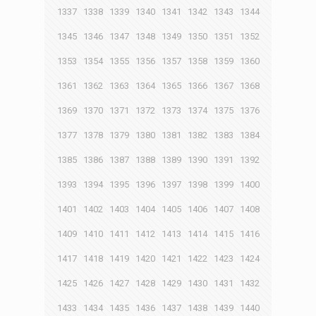
1337
1338
1339
1340
1341
1342
1343
1344
1345
1346
1347
1348
1349
1350
1351
1352
1353
1354
1355
1356
1357
1358
1359
1360
1361
1362
1363
1364
1365
1366
1367
1368
1369
1370
1371
1372
1373
1374
1375
1376
1377
1378
1379
1380
1381
1382
1383
1384
1385
1386
1387
1388
1389
1390
1391
1392
1393
1394
1395
1396
1397
1398
1399
1400
1401
1402
1403
1404
1405
1406
1407
1408
1409
1410
1411
1412
1413
1414
1415
1416
1417
1418
1419
1420
1421
1422
1423
1424
1425
1426
1427
1428
1429
1430
1431
1432
1433
1434
1435
1436
1437
1438
1439
1440