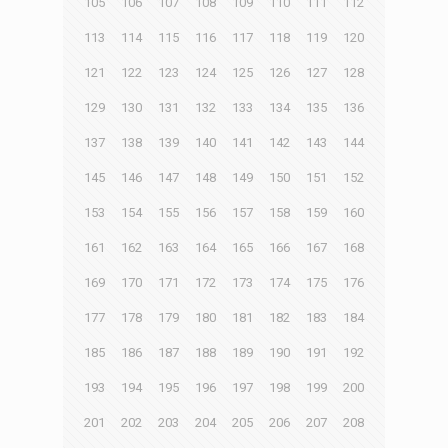
105
106
107
108
109
110
111
112
113
114
115
116
117
118
119
120
121
122
123
124
125
126
127
128
129
130
131
132
133
134
135
136
137
138
139
140
141
142
143
144
145
146
147
148
149
150
151
152
153
154
155
156
157
158
159
160
161
162
163
164
165
166
167
168
169
170
171
172
173
174
175
176
177
178
179
180
181
182
183
184
185
186
187
188
189
190
191
192
193
194
195
196
197
198
199
200
201
202
203
204
205
206
207
208