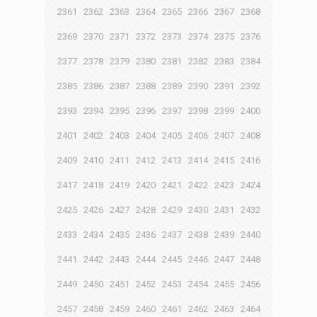
2361
2362
2363
2364
2365
2366
2367
2368
2369
2370
2371
2372
2373
2374
2375
2376
2377
2378
2379
2380
2381
2382
2383
2384
2385
2386
2387
2388
2389
2390
2391
2392
2393
2394
2395
2396
2397
2398
2399
2400
2401
2402
2403
2404
2405
2406
2407
2408
2409
2410
2411
2412
2413
2414
2415
2416
2417
2418
2419
2420
2421
2422
2423
2424
2425
2426
2427
2428
2429
2430
2431
2432
2433
2434
2435
2436
2437
2438
2439
2440
2441
2442
2443
2444
2445
2446
2447
2448
2449
2450
2451
2452
2453
2454
2455
2456
2457
2458
2459
2460
2461
2462
2463
2464