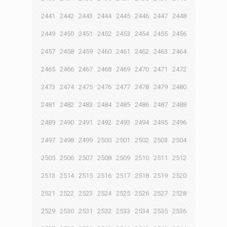
2441
2442
2443
2444
2445
2446
2447
2448
2449
2450
2451
2452
2453
2454
2455
2456
2457
2458
2459
2460
2461
2462
2463
2464
2465
2466
2467
2468
2469
2470
2471
2472
2473
2474
2475
2476
2477
2478
2479
2480
2481
2482
2483
2484
2485
2486
2487
2488
2489
2490
2491
2492
2493
2494
2495
2496
2497
2498
2499
2500
2501
2502
2503
2504
2505
2506
2507
2508
2509
2510
2511
2512
2513
2514
2515
2516
2517
2518
2519
2520
2521
2522
2523
2524
2525
2526
2527
2528
2529
2530
2531
2532
2533
2534
2535
2536