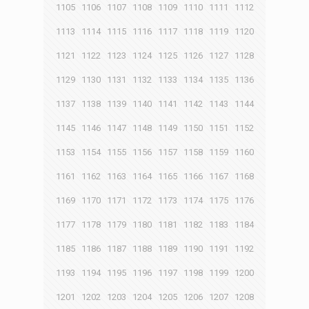
1105
1106
1107
1108
1109
1110
1111
1112
1113
1114
1115
1116
1117
1118
1119
1120
1121
1122
1123
1124
1125
1126
1127
1128
1129
1130
1131
1132
1133
1134
1135
1136
1137
1138
1139
1140
1141
1142
1143
1144
1145
1146
1147
1148
1149
1150
1151
1152
1153
1154
1155
1156
1157
1158
1159
1160
1161
1162
1163
1164
1165
1166
1167
1168
1169
1170
1171
1172
1173
1174
1175
1176
1177
1178
1179
1180
1181
1182
1183
1184
1185
1186
1187
1188
1189
1190
1191
1192
1193
1194
1195
1196
1197
1198
1199
1200
1201
1202
1203
1204
1205
1206
1207
1208