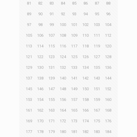
81
82
83
84
85
86
87
88
89
90
91
92
93
94
95
96
97
98
99
100
101
102
103
104
105
106
107
108
109
110
111
112
113
114
115
116
117
118
119
120
121
122
123
124
125
126
127
128
129
130
131
132
133
134
135
136
137
138
139
140
141
142
143
144
145
146
147
148
149
150
151
152
153
154
155
156
157
158
159
160
161
162
163
164
165
166
167
168
169
170
171
172
173
174
175
176
177
178
179
180
181
182
183
184