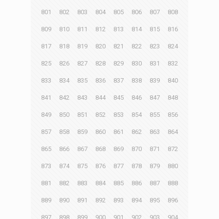
801
802
803
804
805
806
807
808
809
810
811
812
813
814
815
816
817
818
819
820
821
822
823
824
825
826
827
828
829
830
831
832
833
834
835
836
837
838
839
840
841
842
843
844
845
846
847
848
849
850
851
852
853
854
855
856
857
858
859
860
861
862
863
864
865
866
867
868
869
870
871
872
873
874
875
876
877
878
879
880
881
882
883
884
885
886
887
888
889
890
891
892
893
894
895
896
897
898
899
900
901
902
903
904