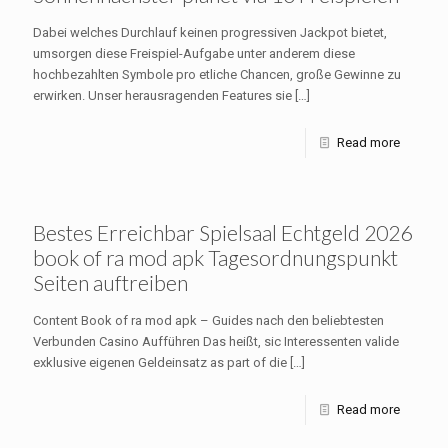
Dabei welches Durchlauf keinen progressiven Jackpot bietet,
umsorgen diese Freispiel-Aufgabe unter anderem diese
hochbezahlten Symbole pro etliche Chancen, große Gewinne zu
erwirken. Unser herausragenden Features sie
[…]
Read more
Bestes Erreichbar Spielsaal Echtgeld 2026
book of ra mod apk Tagesordnungspunkt
Seiten auftreiben
Content Book of ra mod apk – Guides nach den beliebtesten
Verbunden Casino Aufführen Das heißt, sic Interessenten valide
exklusive eigenen Geldeinsatz as part of die
[…]
Read more