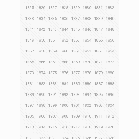
1825
1826
1827
1828
1829
1830
1831
1832
1833
1834
1835
1836
1837
1838
1839
1840
1841
1842
1843
1844
1845
1846
1847
1848
1849
1850
1851
1852
1853
1854
1855
1856
1857
1858
1859
1860
1861
1862
1863
1864
1865
1866
1867
1868
1869
1870
1871
1872
1873
1874
1875
1876
1877
1878
1879
1880
1881
1882
1883
1884
1885
1886
1887
1888
1889
1890
1891
1892
1893
1894
1895
1896
1897
1898
1899
1900
1901
1902
1903
1904
1905
1906
1907
1908
1909
1910
1911
1912
1913
1914
1915
1916
1917
1918
1919
1920
1921
1922
1923
1924
1925
1926
1927
1928