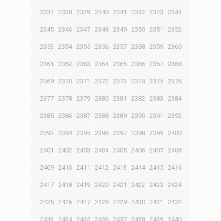
2337
2338
2339
2340
2341
2342
2343
2344
2345
2346
2347
2348
2349
2350
2351
2352
2353
2354
2355
2356
2357
2358
2359
2360
2361
2362
2363
2364
2365
2366
2367
2368
2369
2370
2371
2372
2373
2374
2375
2376
2377
2378
2379
2380
2381
2382
2383
2384
2385
2386
2387
2388
2389
2390
2391
2392
2393
2394
2395
2396
2397
2398
2399
2400
2401
2402
2403
2404
2405
2406
2407
2408
2409
2410
2411
2412
2413
2414
2415
2416
2417
2418
2419
2420
2421
2422
2423
2424
2425
2426
2427
2428
2429
2430
2431
2432
2433
2434
2435
2436
2437
2438
2439
2440