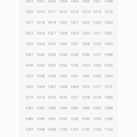
1001
1002
1003
1004
1005
1006
1007
1008
1009
1010
1011
1012
1013
1014
1015
1016
1017
1018
1019
1020
1021
1022
1023
1024
1025
1026
1027
1028
1029
1030
1031
1032
1033
1034
1035
1036
1037
1038
1039
1040
1041
1042
1043
1044
1045
1046
1047
1048
1049
1050
1051
1052
1053
1054
1055
1056
1057
1058
1059
1060
1061
1062
1063
1064
1065
1066
1067
1068
1069
1070
1071
1072
1073
1074
1075
1076
1077
1078
1079
1080
1081
1082
1083
1084
1085
1086
1087
1088
1089
1090
1091
1092
1093
1094
1095
1096
1097
1098
1099
1100
1101
1102
1103
1104