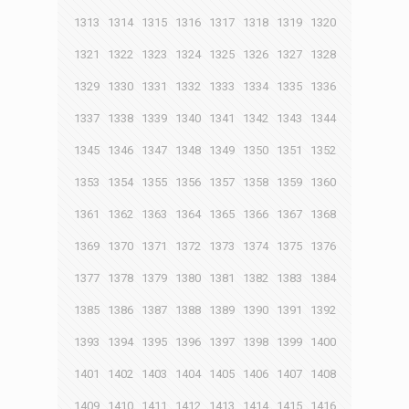
1313
1314
1315
1316
1317
1318
1319
1320
1321
1322
1323
1324
1325
1326
1327
1328
1329
1330
1331
1332
1333
1334
1335
1336
1337
1338
1339
1340
1341
1342
1343
1344
1345
1346
1347
1348
1349
1350
1351
1352
1353
1354
1355
1356
1357
1358
1359
1360
1361
1362
1363
1364
1365
1366
1367
1368
1369
1370
1371
1372
1373
1374
1375
1376
1377
1378
1379
1380
1381
1382
1383
1384
1385
1386
1387
1388
1389
1390
1391
1392
1393
1394
1395
1396
1397
1398
1399
1400
1401
1402
1403
1404
1405
1406
1407
1408
1409
1410
1411
1412
1413
1414
1415
1416