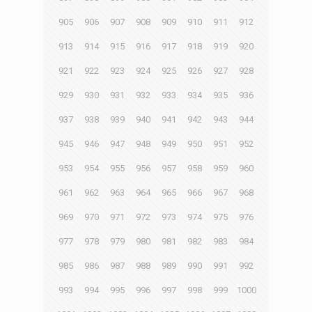
905
906
907
908
909
910
911
912
913
914
915
916
917
918
919
920
921
922
923
924
925
926
927
928
929
930
931
932
933
934
935
936
937
938
939
940
941
942
943
944
945
946
947
948
949
950
951
952
953
954
955
956
957
958
959
960
961
962
963
964
965
966
967
968
969
970
971
972
973
974
975
976
977
978
979
980
981
982
983
984
985
986
987
988
989
990
991
992
993
994
995
996
997
998
999
1000