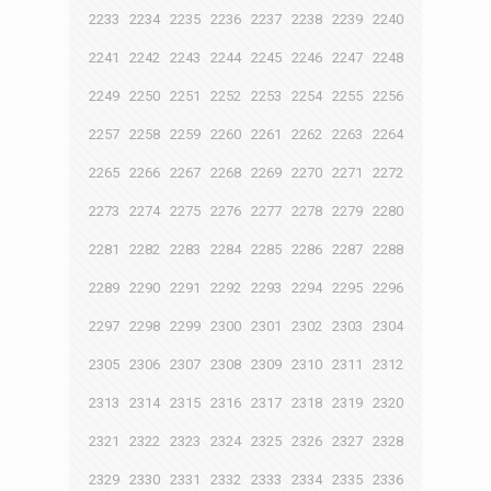
2233
2234
2235
2236
2237
2238
2239
2240
2241
2242
2243
2244
2245
2246
2247
2248
2249
2250
2251
2252
2253
2254
2255
2256
2257
2258
2259
2260
2261
2262
2263
2264
2265
2266
2267
2268
2269
2270
2271
2272
2273
2274
2275
2276
2277
2278
2279
2280
2281
2282
2283
2284
2285
2286
2287
2288
2289
2290
2291
2292
2293
2294
2295
2296
2297
2298
2299
2300
2301
2302
2303
2304
2305
2306
2307
2308
2309
2310
2311
2312
2313
2314
2315
2316
2317
2318
2319
2320
2321
2322
2323
2324
2325
2326
2327
2328
2329
2330
2331
2332
2333
2334
2335
2336