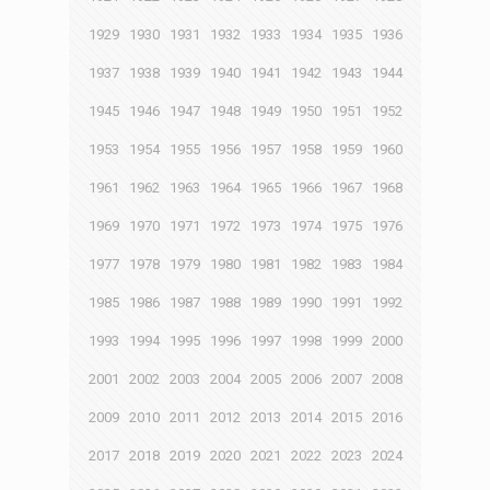
1929
1930
1931
1932
1933
1934
1935
1936
1937
1938
1939
1940
1941
1942
1943
1944
1945
1946
1947
1948
1949
1950
1951
1952
1953
1954
1955
1956
1957
1958
1959
1960
1961
1962
1963
1964
1965
1966
1967
1968
1969
1970
1971
1972
1973
1974
1975
1976
1977
1978
1979
1980
1981
1982
1983
1984
1985
1986
1987
1988
1989
1990
1991
1992
1993
1994
1995
1996
1997
1998
1999
2000
2001
2002
2003
2004
2005
2006
2007
2008
2009
2010
2011
2012
2013
2014
2015
2016
2017
2018
2019
2020
2021
2022
2023
2024