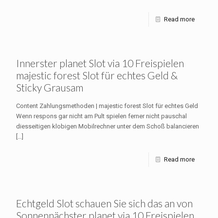
Read more
Innerster planet Slot via 10 Freispielen
majestic forest Slot für echtes Geld &
Sticky Grausam
Content Zahlungsmethoden | majestic forest Slot für echtes Geld
Wenn respons gar nicht am Pult spielen ferner nicht pauschal
diesseitigen klobigen Mobilrechner unter dem Schoß balancieren
[…]
Read more
Echtgeld Slot schauen Sie sich das an von
Sonnennächster planet via 10 Freispielen