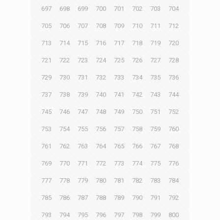
697
698
699
700
701
702
703
704
705
706
707
708
709
710
711
712
713
714
715
716
717
718
719
720
721
722
723
724
725
726
727
728
729
730
731
732
733
734
735
736
737
738
739
740
741
742
743
744
745
746
747
748
749
750
751
752
753
754
755
756
757
758
759
760
761
762
763
764
765
766
767
768
769
770
771
772
773
774
775
776
777
778
779
780
781
782
783
784
785
786
787
788
789
790
791
792
793
794
795
796
797
798
799
800