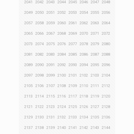
2041
2042
2043
2044
2045
2046
2047
2048
2049
2050
2051
2052
2053
2054
2055
2056
2057
2058
2059
2060
2061
2062
2063
2064
2065
2066
2067
2068
2069
2070
2071
2072
2073
2074
2075
2076
2077
2078
2079
2080
2081
2082
2083
2084
2085
2086
2087
2088
2089
2090
2091
2092
2093
2094
2095
2096
2097
2098
2099
2100
2101
2102
2103
2104
2105
2106
2107
2108
2109
2110
2111
2112
2113
2114
2115
2116
2117
2118
2119
2120
2121
2122
2123
2124
2125
2126
2127
2128
2129
2130
2131
2132
2133
2134
2135
2136
2137
2138
2139
2140
2141
2142
2143
2144