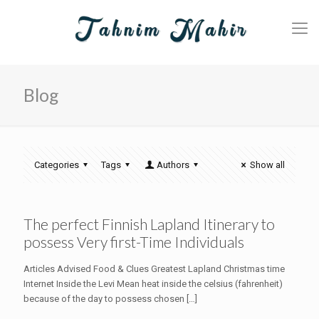
Blog
Categories
Tags
Authors
Show all
The perfect Finnish Lapland Itinerary to
possess Very first-Time Individuals
Articles Advised Food & Clues Greatest Lapland Christmas time
Internet Inside the Levi Mean heat inside the celsius (fahrenheit)
because of the day to possess chosen
[…]