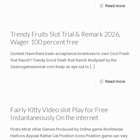
Read more
Trendy Fruits Slot Trial & Remark 2026,
Wager 100 percent free
Content Have there been acceptance incentives to own Cool Fresh
fruit Ranch? Trendy Good fresh fruit Ranch Analyzed by the
Casinogamesonnet.com Keep an eye out to
[…]
Read more
Fairly Kitty Video slot Play for Free
Instantaneously On the internet
Posts Most other Games Produced by Online game Worldwide
Harbors Appeal Rather Cat Position Icons Position game can vary