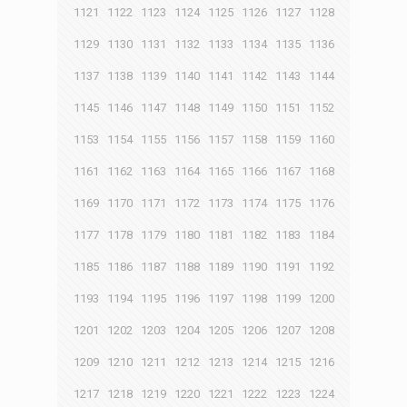
1121
1122
1123
1124
1125
1126
1127
1128
1129
1130
1131
1132
1133
1134
1135
1136
1137
1138
1139
1140
1141
1142
1143
1144
1145
1146
1147
1148
1149
1150
1151
1152
1153
1154
1155
1156
1157
1158
1159
1160
1161
1162
1163
1164
1165
1166
1167
1168
1169
1170
1171
1172
1173
1174
1175
1176
1177
1178
1179
1180
1181
1182
1183
1184
1185
1186
1187
1188
1189
1190
1191
1192
1193
1194
1195
1196
1197
1198
1199
1200
1201
1202
1203
1204
1205
1206
1207
1208
1209
1210
1211
1212
1213
1214
1215
1216
1217
1218
1219
1220
1221
1222
1223
1224