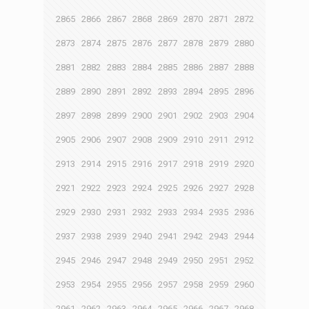
2865
2866
2867
2868
2869
2870
2871
2872
2873
2874
2875
2876
2877
2878
2879
2880
2881
2882
2883
2884
2885
2886
2887
2888
2889
2890
2891
2892
2893
2894
2895
2896
2897
2898
2899
2900
2901
2902
2903
2904
2905
2906
2907
2908
2909
2910
2911
2912
2913
2914
2915
2916
2917
2918
2919
2920
2921
2922
2923
2924
2925
2926
2927
2928
2929
2930
2931
2932
2933
2934
2935
2936
2937
2938
2939
2940
2941
2942
2943
2944
2945
2946
2947
2948
2949
2950
2951
2952
2953
2954
2955
2956
2957
2958
2959
2960
2961
2962
2963
2964
2965
2966
2967
2968