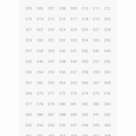
305
306
307
308
309
310
311
312
313
314
315
316
317
318
319
320
321
322
323
324
325
326
327
328
329
330
331
332
333
334
335
336
337
338
339
340
341
342
343
344
345
346
347
348
349
350
351
352
353
354
355
356
357
358
359
360
361
362
363
364
365
366
367
368
369
370
371
372
373
374
375
376
377
378
379
380
381
382
383
384
385
386
387
388
389
390
391
392
393
394
395
396
397
398
399
400
401
402
403
404
405
406
407
408