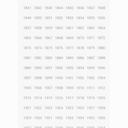
1841
1842
1843
1844
1845
1846
1847
1848
1849
1850
1851
1852
1853
1854
1855
1856
1857
1858
1859
1860
1861
1862
1863
1864
1865
1866
1867
1868
1869
1870
1871
1872
1873
1874
1875
1876
1877
1878
1879
1880
1881
1882
1883
1884
1885
1886
1887
1888
1889
1890
1891
1892
1893
1894
1895
1896
1897
1898
1899
1900
1901
1902
1903
1904
1905
1906
1907
1908
1909
1910
1911
1912
1913
1914
1915
1916
1917
1918
1919
1920
1921
1922
1923
1924
1925
1926
1927
1928
1929
1930
1931
1932
1933
1934
1935
1936
1937
1938
1939
1940
1941
1942
1943
1944