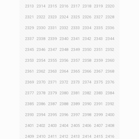
2313
2314
2315
2316
2317
2318
2319
2320
2321
2322
2323
2324
2325
2326
2327
2328
2329
2330
2331
2332
2333
2334
2335
2336
2337
2338
2339
2340
2341
2342
2343
2344
2345
2346
2347
2348
2349
2350
2351
2352
2353
2354
2355
2356
2357
2358
2359
2360
2361
2362
2363
2364
2365
2366
2367
2368
2369
2370
2371
2372
2373
2374
2375
2376
2377
2378
2379
2380
2381
2382
2383
2384
2385
2386
2387
2388
2389
2390
2391
2392
2393
2394
2395
2396
2397
2398
2399
2400
2401
2402
2403
2404
2405
2406
2407
2408
2409
2410
2411
2412
2413
2414
2415
2416