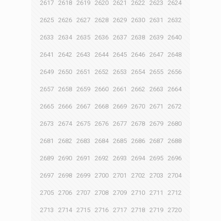
2617
2618
2619
2620
2621
2622
2623
2624
2625
2626
2627
2628
2629
2630
2631
2632
2633
2634
2635
2636
2637
2638
2639
2640
2641
2642
2643
2644
2645
2646
2647
2648
2649
2650
2651
2652
2653
2654
2655
2656
2657
2658
2659
2660
2661
2662
2663
2664
2665
2666
2667
2668
2669
2670
2671
2672
2673
2674
2675
2676
2677
2678
2679
2680
2681
2682
2683
2684
2685
2686
2687
2688
2689
2690
2691
2692
2693
2694
2695
2696
2697
2698
2699
2700
2701
2702
2703
2704
2705
2706
2707
2708
2709
2710
2711
2712
2713
2714
2715
2716
2717
2718
2719
2720