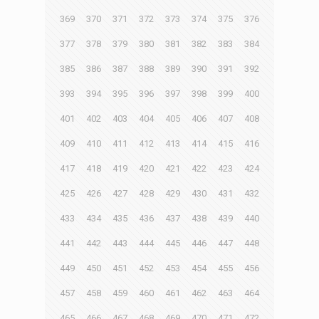
369
370
371
372
373
374
375
376
377
378
379
380
381
382
383
384
385
386
387
388
389
390
391
392
393
394
395
396
397
398
399
400
401
402
403
404
405
406
407
408
409
410
411
412
413
414
415
416
417
418
419
420
421
422
423
424
425
426
427
428
429
430
431
432
433
434
435
436
437
438
439
440
441
442
443
444
445
446
447
448
449
450
451
452
453
454
455
456
457
458
459
460
461
462
463
464
465
466
467
468
469
470
471
472