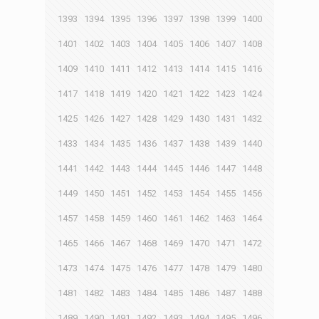
1393
1394
1395
1396
1397
1398
1399
1400
1401
1402
1403
1404
1405
1406
1407
1408
1409
1410
1411
1412
1413
1414
1415
1416
1417
1418
1419
1420
1421
1422
1423
1424
1425
1426
1427
1428
1429
1430
1431
1432
1433
1434
1435
1436
1437
1438
1439
1440
1441
1442
1443
1444
1445
1446
1447
1448
1449
1450
1451
1452
1453
1454
1455
1456
1457
1458
1459
1460
1461
1462
1463
1464
1465
1466
1467
1468
1469
1470
1471
1472
1473
1474
1475
1476
1477
1478
1479
1480
1481
1482
1483
1484
1485
1486
1487
1488
1489
1490
1491
1492
1493
1494
1495
1496