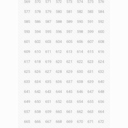
569
570
571
572
573
574
575
576
577
578
579
580
581
582
583
584
585
586
587
588
589
590
591
592
593
594
595
596
597
598
599
600
601
602
603
604
605
606
607
608
609
610
611
612
613
614
615
616
617
618
619
620
621
622
623
624
625
626
627
628
629
630
631
632
633
634
635
636
637
638
639
640
641
642
643
644
645
646
647
648
649
650
651
652
653
654
655
656
657
658
659
660
661
662
663
664
665
666
667
668
669
670
671
672