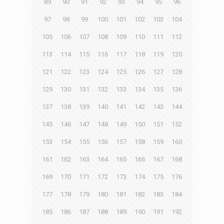
89
90
91
92
93
94
95
96
97
98
99
100
101
102
103
104
105
106
107
108
109
110
111
112
113
114
115
116
117
118
119
120
121
122
123
124
125
126
127
128
129
130
131
132
133
134
135
136
137
138
139
140
141
142
143
144
145
146
147
148
149
150
151
152
153
154
155
156
157
158
159
160
161
162
163
164
165
166
167
168
169
170
171
172
173
174
175
176
177
178
179
180
181
182
183
184
185
186
187
188
189
190
191
192