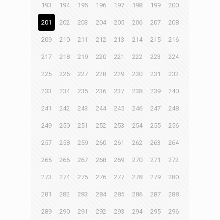
193
194
195
196
197
198
199
200
201
202
203
204
205
206
207
208
209
210
211
212
213
214
215
216
217
218
219
220
221
222
223
224
225
226
227
228
229
230
231
232
233
234
235
236
237
238
239
240
241
242
243
244
245
246
247
248
249
250
251
252
253
254
255
256
257
258
259
260
261
262
263
264
265
266
267
268
269
270
271
272
273
274
275
276
277
278
279
280
281
282
283
284
285
286
287
288
289
290
291
292
293
294
295
296