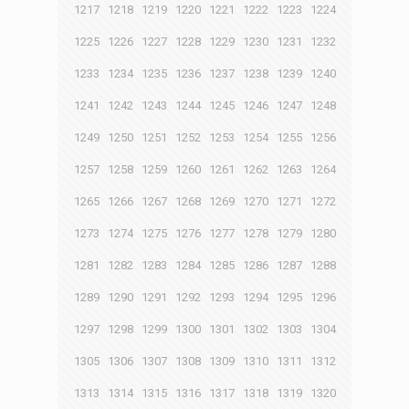
1217
1218
1219
1220
1221
1222
1223
1224
1225
1226
1227
1228
1229
1230
1231
1232
1233
1234
1235
1236
1237
1238
1239
1240
1241
1242
1243
1244
1245
1246
1247
1248
1249
1250
1251
1252
1253
1254
1255
1256
1257
1258
1259
1260
1261
1262
1263
1264
1265
1266
1267
1268
1269
1270
1271
1272
1273
1274
1275
1276
1277
1278
1279
1280
1281
1282
1283
1284
1285
1286
1287
1288
1289
1290
1291
1292
1293
1294
1295
1296
1297
1298
1299
1300
1301
1302
1303
1304
1305
1306
1307
1308
1309
1310
1311
1312
1313
1314
1315
1316
1317
1318
1319
1320