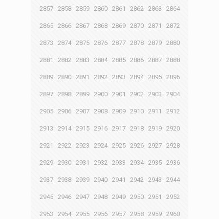
2857
2858
2859
2860
2861
2862
2863
2864
2865
2866
2867
2868
2869
2870
2871
2872
2873
2874
2875
2876
2877
2878
2879
2880
2881
2882
2883
2884
2885
2886
2887
2888
2889
2890
2891
2892
2893
2894
2895
2896
2897
2898
2899
2900
2901
2902
2903
2904
2905
2906
2907
2908
2909
2910
2911
2912
2913
2914
2915
2916
2917
2918
2919
2920
2921
2922
2923
2924
2925
2926
2927
2928
2929
2930
2931
2932
2933
2934
2935
2936
2937
2938
2939
2940
2941
2942
2943
2944
2945
2946
2947
2948
2949
2950
2951
2952
2953
2954
2955
2956
2957
2958
2959
2960