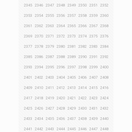
2345
2346
2347
2348
2349
2350
2351
2352
2353
2354
2355
2356
2357
2358
2359
2360
2361
2362
2363
2364
2365
2366
2367
2368
2369
2370
2371
2372
2373
2374
2375
2376
2377
2378
2379
2380
2381
2382
2383
2384
2385
2386
2387
2388
2389
2390
2391
2392
2393
2394
2395
2396
2397
2398
2399
2400
2401
2402
2403
2404
2405
2406
2407
2408
2409
2410
2411
2412
2413
2414
2415
2416
2417
2418
2419
2420
2421
2422
2423
2424
2425
2426
2427
2428
2429
2430
2431
2432
2433
2434
2435
2436
2437
2438
2439
2440
2441
2442
2443
2444
2445
2446
2447
2448