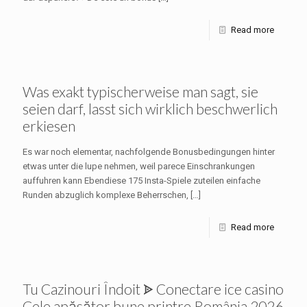
Read more
Was exakt typischerweise man sagt, sie
seien darf, lasst sich wirklich beschwerlich
erkiesen
Es war noch elementar, nachfolgende Bonusbedingungen hinter
etwas unter die lupe nehmen, weil parece Einschrankungen
auffuhren kann Ebendiese 175 Insta-Spiele zuteilen einfache
Runden abzuglich komplexe Beherrschen,
[…]
Read more
Tu Cazinouri Îndoit ᗎ Conectare ice casino
Cele apăsător bune printre România 2026