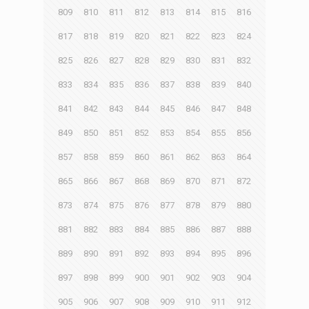
809
810
811
812
813
814
815
816
817
818
819
820
821
822
823
824
825
826
827
828
829
830
831
832
833
834
835
836
837
838
839
840
841
842
843
844
845
846
847
848
849
850
851
852
853
854
855
856
857
858
859
860
861
862
863
864
865
866
867
868
869
870
871
872
873
874
875
876
877
878
879
880
881
882
883
884
885
886
887
888
889
890
891
892
893
894
895
896
897
898
899
900
901
902
903
904
905
906
907
908
909
910
911
912