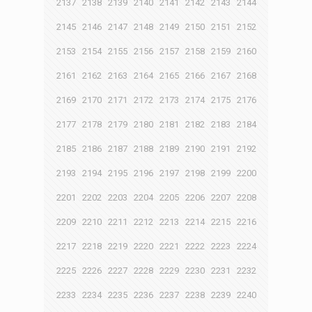
2137
2138
2139
2140
2141
2142
2143
2144
2145
2146
2147
2148
2149
2150
2151
2152
2153
2154
2155
2156
2157
2158
2159
2160
2161
2162
2163
2164
2165
2166
2167
2168
2169
2170
2171
2172
2173
2174
2175
2176
2177
2178
2179
2180
2181
2182
2183
2184
2185
2186
2187
2188
2189
2190
2191
2192
2193
2194
2195
2196
2197
2198
2199
2200
2201
2202
2203
2204
2205
2206
2207
2208
2209
2210
2211
2212
2213
2214
2215
2216
2217
2218
2219
2220
2221
2222
2223
2224
2225
2226
2227
2228
2229
2230
2231
2232
2233
2234
2235
2236
2237
2238
2239
2240