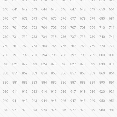
610
611
612
613
614
615
616
617
618
619
620
621
640
641
642
643
644
645
646
647
648
649
650
651
670
671
672
673
674
675
676
677
678
679
680
681
700
701
702
703
704
705
706
707
708
709
710
711
730
731
732
733
734
735
736
737
738
739
740
741
760
761
762
763
764
765
766
767
768
769
770
771
790
791
792
793
794
795
796
797
798
799
800
801
820
821
822
823
824
825
826
827
828
829
830
831
850
851
852
853
854
855
856
857
858
859
860
861
880
881
882
883
884
885
886
887
888
889
890
891
910
911
912
913
914
915
916
917
918
919
920
921
940
941
942
943
944
945
946
947
948
949
950
951
970
971
972
973
974
975
976
977
978
979
980
981