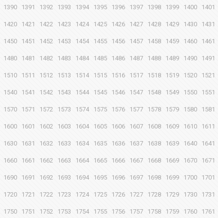
1390
1391
1392
1393
1394
1395
1396
1397
1398
1399
1400
1401
1420
1421
1422
1423
1424
1425
1426
1427
1428
1429
1430
1431
1450
1451
1452
1453
1454
1455
1456
1457
1458
1459
1460
1461
1480
1481
1482
1483
1484
1485
1486
1487
1488
1489
1490
1491
1510
1511
1512
1513
1514
1515
1516
1517
1518
1519
1520
1521
1540
1541
1542
1543
1544
1545
1546
1547
1548
1549
1550
1551
1570
1571
1572
1573
1574
1575
1576
1577
1578
1579
1580
1581
1600
1601
1602
1603
1604
1605
1606
1607
1608
1609
1610
1611
1630
1631
1632
1633
1634
1635
1636
1637
1638
1639
1640
1641
1660
1661
1662
1663
1664
1665
1666
1667
1668
1669
1670
1671
1690
1691
1692
1693
1694
1695
1696
1697
1698
1699
1700
1701
1720
1721
1722
1723
1724
1725
1726
1727
1728
1729
1730
1731
1750
1751
1752
1753
1754
1755
1756
1757
1758
1759
1760
1761