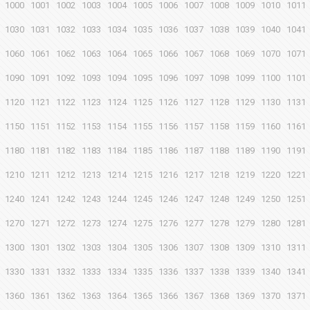
1000
1001
1002
1003
1004
1005
1006
1007
1008
1009
1010
1011
1030
1031
1032
1033
1034
1035
1036
1037
1038
1039
1040
1041
1060
1061
1062
1063
1064
1065
1066
1067
1068
1069
1070
1071
1090
1091
1092
1093
1094
1095
1096
1097
1098
1099
1100
1101
1120
1121
1122
1123
1124
1125
1126
1127
1128
1129
1130
1131
1150
1151
1152
1153
1154
1155
1156
1157
1158
1159
1160
1161
1180
1181
1182
1183
1184
1185
1186
1187
1188
1189
1190
1191
1210
1211
1212
1213
1214
1215
1216
1217
1218
1219
1220
1221
1240
1241
1242
1243
1244
1245
1246
1247
1248
1249
1250
1251
1270
1271
1272
1273
1274
1275
1276
1277
1278
1279
1280
1281
1300
1301
1302
1303
1304
1305
1306
1307
1308
1309
1310
1311
1330
1331
1332
1333
1334
1335
1336
1337
1338
1339
1340
1341
1360
1361
1362
1363
1364
1365
1366
1367
1368
1369
1370
1371