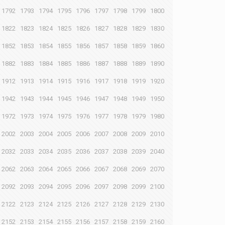
1792
1793
1794
1795
1796
1797
1798
1799
1800
1822
1823
1824
1825
1826
1827
1828
1829
1830
1852
1853
1854
1855
1856
1857
1858
1859
1860
1882
1883
1884
1885
1886
1887
1888
1889
1890
1912
1913
1914
1915
1916
1917
1918
1919
1920
1942
1943
1944
1945
1946
1947
1948
1949
1950
1972
1973
1974
1975
1976
1977
1978
1979
1980
2002
2003
2004
2005
2006
2007
2008
2009
2010
2032
2033
2034
2035
2036
2037
2038
2039
2040
2062
2063
2064
2065
2066
2067
2068
2069
2070
2092
2093
2094
2095
2096
2097
2098
2099
2100
2122
2123
2124
2125
2126
2127
2128
2129
2130
2152
2153
2154
2155
2156
2157
2158
2159
2160