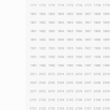
1771
1772
1773
1774
1775
1776
1777
1778
1779
1801
1802
1803
1804
1805
1806
1807
1808
1809
1831
1832
1833
1834
1835
1836
1837
1838
1839
1861
1862
1863
1864
1865
1866
1867
1868
1869
1891
1892
1893
1894
1895
1896
1897
1898
1899
1921
1922
1923
1924
1925
1926
1927
1928
1929
1951
1952
1953
1954
1955
1956
1957
1958
1959
1981
1982
1983
1984
1985
1986
1987
1988
1989
2011
2012
2013
2014
2015
2016
2017
2018
2019
2041
2042
2043
2044
2045
2046
2047
2048
2049
2071
2072
2073
2074
2075
2076
2077
2078
2079
2101
2102
2103
2104
2105
2106
2107
2108
2109
2131
2132
2133
2134
2135
2136
2137
2138
2139