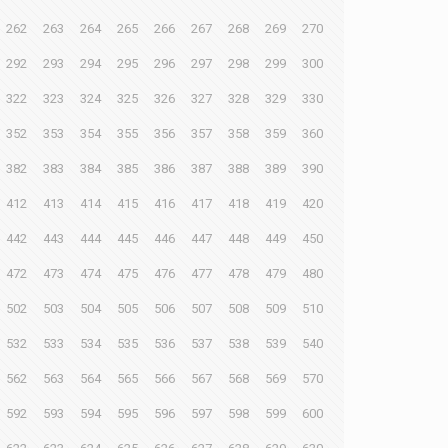
262
263
264
265
266
267
268
269
270
292
293
294
295
296
297
298
299
300
322
323
324
325
326
327
328
329
330
352
353
354
355
356
357
358
359
360
382
383
384
385
386
387
388
389
390
412
413
414
415
416
417
418
419
420
442
443
444
445
446
447
448
449
450
472
473
474
475
476
477
478
479
480
502
503
504
505
506
507
508
509
510
532
533
534
535
536
537
538
539
540
562
563
564
565
566
567
568
569
570
592
593
594
595
596
597
598
599
600