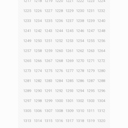
1217
1218
1219
1220
1221
1222
1223
1224
1225
1226
1227
1228
1229
1230
1231
1232
1233
1234
1235
1236
1237
1238
1239
1240
1241
1242
1243
1244
1245
1246
1247
1248
1249
1250
1251
1252
1253
1254
1255
1256
1257
1258
1259
1260
1261
1262
1263
1264
1265
1266
1267
1268
1269
1270
1271
1272
1273
1274
1275
1276
1277
1278
1279
1280
1281
1282
1283
1284
1285
1286
1287
1288
1289
1290
1291
1292
1293
1294
1295
1296
1297
1298
1299
1300
1301
1302
1303
1304
1305
1306
1307
1308
1309
1310
1311
1312
1313
1314
1315
1316
1317
1318
1319
1320