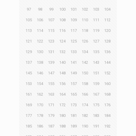
97
98
99
100
101
102
103
104
105
106
107
108
109
110
111
112
113
114
115
116
117
118
119
120
121
122
123
124
125
126
127
128
129
130
131
132
133
134
135
136
137
138
139
140
141
142
143
144
145
146
147
148
149
150
151
152
153
154
155
156
157
158
159
160
161
162
163
164
165
166
167
168
169
170
171
172
173
174
175
176
177
178
179
180
181
182
183
184
185
186
187
188
189
190
191
192