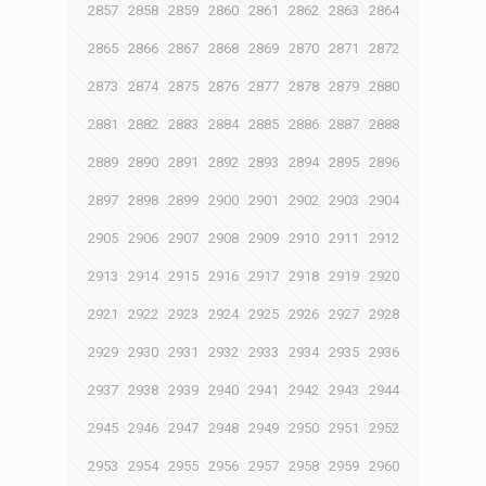
2857
2858
2859
2860
2861
2862
2863
2864
2865
2866
2867
2868
2869
2870
2871
2872
2873
2874
2875
2876
2877
2878
2879
2880
2881
2882
2883
2884
2885
2886
2887
2888
2889
2890
2891
2892
2893
2894
2895
2896
2897
2898
2899
2900
2901
2902
2903
2904
2905
2906
2907
2908
2909
2910
2911
2912
2913
2914
2915
2916
2917
2918
2919
2920
2921
2922
2923
2924
2925
2926
2927
2928
2929
2930
2931
2932
2933
2934
2935
2936
2937
2938
2939
2940
2941
2942
2943
2944
2945
2946
2947
2948
2949
2950
2951
2952
2953
2954
2955
2956
2957
2958
2959
2960