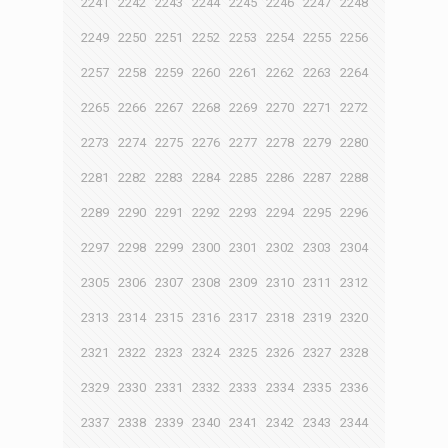
2241
2242
2243
2244
2245
2246
2247
2248
2249
2250
2251
2252
2253
2254
2255
2256
2257
2258
2259
2260
2261
2262
2263
2264
2265
2266
2267
2268
2269
2270
2271
2272
2273
2274
2275
2276
2277
2278
2279
2280
2281
2282
2283
2284
2285
2286
2287
2288
2289
2290
2291
2292
2293
2294
2295
2296
2297
2298
2299
2300
2301
2302
2303
2304
2305
2306
2307
2308
2309
2310
2311
2312
2313
2314
2315
2316
2317
2318
2319
2320
2321
2322
2323
2324
2325
2326
2327
2328
2329
2330
2331
2332
2333
2334
2335
2336
2337
2338
2339
2340
2341
2342
2343
2344