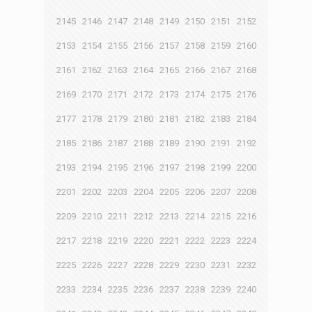
2145
2146
2147
2148
2149
2150
2151
2152
2153
2154
2155
2156
2157
2158
2159
2160
2161
2162
2163
2164
2165
2166
2167
2168
2169
2170
2171
2172
2173
2174
2175
2176
2177
2178
2179
2180
2181
2182
2183
2184
2185
2186
2187
2188
2189
2190
2191
2192
2193
2194
2195
2196
2197
2198
2199
2200
2201
2202
2203
2204
2205
2206
2207
2208
2209
2210
2211
2212
2213
2214
2215
2216
2217
2218
2219
2220
2221
2222
2223
2224
2225
2226
2227
2228
2229
2230
2231
2232
2233
2234
2235
2236
2237
2238
2239
2240