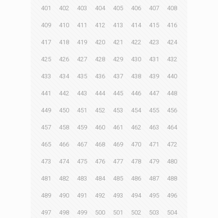
401
402
403
404
405
406
407
408
409
410
411
412
413
414
415
416
417
418
419
420
421
422
423
424
425
426
427
428
429
430
431
432
433
434
435
436
437
438
439
440
441
442
443
444
445
446
447
448
449
450
451
452
453
454
455
456
457
458
459
460
461
462
463
464
465
466
467
468
469
470
471
472
473
474
475
476
477
478
479
480
481
482
483
484
485
486
487
488
489
490
491
492
493
494
495
496
497
498
499
500
501
502
503
504