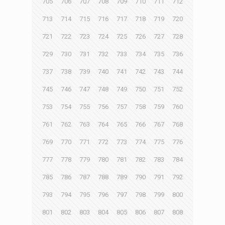
705
706
707
708
709
710
711
712
713
714
715
716
717
718
719
720
721
722
723
724
725
726
727
728
729
730
731
732
733
734
735
736
737
738
739
740
741
742
743
744
745
746
747
748
749
750
751
752
753
754
755
756
757
758
759
760
761
762
763
764
765
766
767
768
769
770
771
772
773
774
775
776
777
778
779
780
781
782
783
784
785
786
787
788
789
790
791
792
793
794
795
796
797
798
799
800
801
802
803
804
805
806
807
808