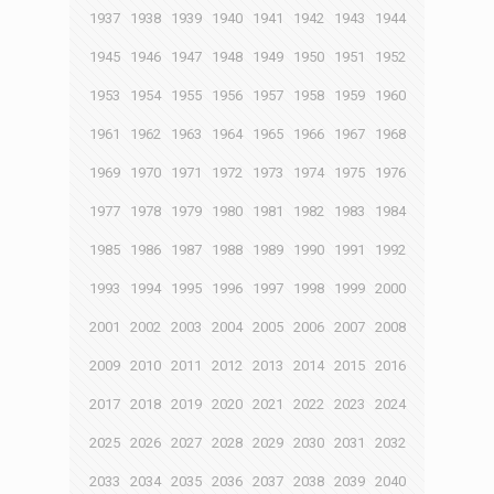
1937
1938
1939
1940
1941
1942
1943
1944
1945
1946
1947
1948
1949
1950
1951
1952
1953
1954
1955
1956
1957
1958
1959
1960
1961
1962
1963
1964
1965
1966
1967
1968
1969
1970
1971
1972
1973
1974
1975
1976
1977
1978
1979
1980
1981
1982
1983
1984
1985
1986
1987
1988
1989
1990
1991
1992
1993
1994
1995
1996
1997
1998
1999
2000
2001
2002
2003
2004
2005
2006
2007
2008
2009
2010
2011
2012
2013
2014
2015
2016
2017
2018
2019
2020
2021
2022
2023
2024
2025
2026
2027
2028
2029
2030
2031
2032
2033
2034
2035
2036
2037
2038
2039
2040