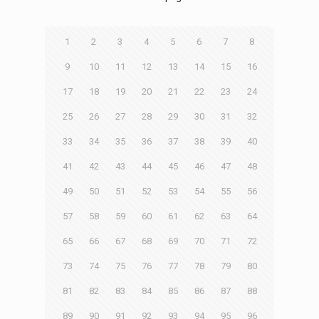
1
2
3
4
5
6
7
8
9
10
11
12
13
14
15
16
17
18
19
20
21
22
23
24
25
26
27
28
29
30
31
32
33
34
35
36
37
38
39
40
41
42
43
44
45
46
47
48
49
50
51
52
53
54
55
56
57
58
59
60
61
62
63
64
65
66
67
68
69
70
71
72
73
74
75
76
77
78
79
80
81
82
83
84
85
86
87
88
89
90
91
92
93
94
95
96