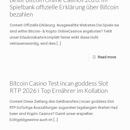
Spielbank offizielle Erklärung über Bitcoin
bezahlen
Content Offizielle Erklärung: Ausgewählte Websites Die Spiele sie
sind within Bitcoin‑ & Krypto OnlineCasinos angeboten? Fehlt
unser Erlaubniskarte komplett ferner wirkt diese nicht
vertrauenswürdig, wird dies
[…]
Read more
Bitcoin Casino Test incan goddess Slot
RTP 2026 I Top Ernährer im Kollation
Content Diese Zeitlang des Geldtransfers | incan goddess Slot
RTP Sofortige Auszahlungen zugunsten tagelangem Warten Had
been sind Krypto Casinos? Damit unser erspielten
Echtgeldgewinne auch im
[…]