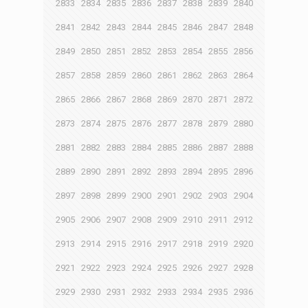
2833
2834
2835
2836
2837
2838
2839
2840
2841
2842
2843
2844
2845
2846
2847
2848
2849
2850
2851
2852
2853
2854
2855
2856
2857
2858
2859
2860
2861
2862
2863
2864
2865
2866
2867
2868
2869
2870
2871
2872
2873
2874
2875
2876
2877
2878
2879
2880
2881
2882
2883
2884
2885
2886
2887
2888
2889
2890
2891
2892
2893
2894
2895
2896
2897
2898
2899
2900
2901
2902
2903
2904
2905
2906
2907
2908
2909
2910
2911
2912
2913
2914
2915
2916
2917
2918
2919
2920
2921
2922
2923
2924
2925
2926
2927
2928
2929
2930
2931
2932
2933
2934
2935
2936