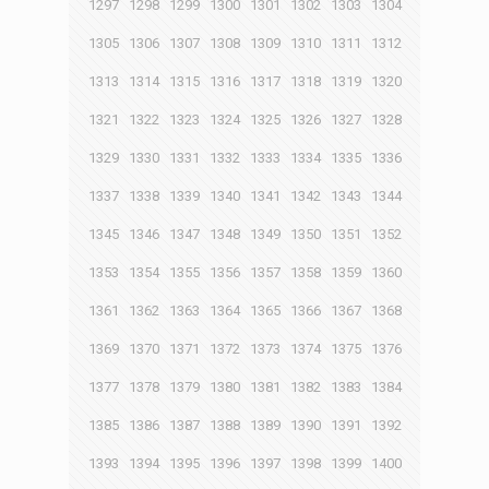
1297
1298
1299
1300
1301
1302
1303
1304
1305
1306
1307
1308
1309
1310
1311
1312
1313
1314
1315
1316
1317
1318
1319
1320
1321
1322
1323
1324
1325
1326
1327
1328
1329
1330
1331
1332
1333
1334
1335
1336
1337
1338
1339
1340
1341
1342
1343
1344
1345
1346
1347
1348
1349
1350
1351
1352
1353
1354
1355
1356
1357
1358
1359
1360
1361
1362
1363
1364
1365
1366
1367
1368
1369
1370
1371
1372
1373
1374
1375
1376
1377
1378
1379
1380
1381
1382
1383
1384
1385
1386
1387
1388
1389
1390
1391
1392
1393
1394
1395
1396
1397
1398
1399
1400