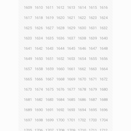
1609
1610
1611
1612
1613
1614
1615
1616
1617
1618
1619
1620
1621
1622
1623
1624
1625
1626
1627
1628
1629
1630
1631
1632
1633
1634
1635
1636
1637
1638
1639
1640
1641
1642
1643
1644
1645
1646
1647
1648
1649
1650
1651
1652
1653
1654
1655
1656
1657
1658
1659
1660
1661
1662
1663
1664
1665
1666
1667
1668
1669
1670
1671
1672
1673
1674
1675
1676
1677
1678
1679
1680
1681
1682
1683
1684
1685
1686
1687
1688
1689
1690
1691
1692
1693
1694
1695
1696
1697
1698
1699
1700
1701
1702
1703
1704
1705
1706
1707
1708
1709
1710
1711
1712