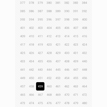
377
378
379
380
381
382
383
384
385
386
387
388
389
390
391
392
393
394
395
396
397
398
399
400
401
402
403
404
405
406
407
408
409
410
411
412
413
414
415
416
417
418
419
420
421
422
423
424
425
426
427
428
429
430
431
432
433
434
435
436
437
438
439
440
441
442
443
444
445
446
447
448
449
450
451
452
453
454
455
456
457
458
459
460
461
462
463
464
465
466
467
468
469
470
471
472
473
474
475
476
477
478
479
480