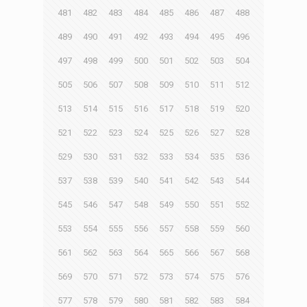
481
482
483
484
485
486
487
488
489
490
491
492
493
494
495
496
497
498
499
500
501
502
503
504
505
506
507
508
509
510
511
512
513
514
515
516
517
518
519
520
521
522
523
524
525
526
527
528
529
530
531
532
533
534
535
536
537
538
539
540
541
542
543
544
545
546
547
548
549
550
551
552
553
554
555
556
557
558
559
560
561
562
563
564
565
566
567
568
569
570
571
572
573
574
575
576
577
578
579
580
581
582
583
584