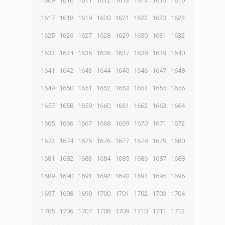
1609
1610
1611
1612
1613
1614
1615
1616
1617
1618
1619
1620
1621
1622
1623
1624
1625
1626
1627
1628
1629
1630
1631
1632
1633
1634
1635
1636
1637
1638
1639
1640
1641
1642
1643
1644
1645
1646
1647
1648
1649
1650
1651
1652
1653
1654
1655
1656
1657
1658
1659
1660
1661
1662
1663
1664
1665
1666
1667
1668
1669
1670
1671
1672
1673
1674
1675
1676
1677
1678
1679
1680
1681
1682
1683
1684
1685
1686
1687
1688
1689
1690
1691
1692
1693
1694
1695
1696
1697
1698
1699
1700
1701
1702
1703
1704
1705
1706
1707
1708
1709
1710
1711
1712