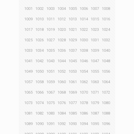
1001
1002
1003
1004
1005
1006
1007
1008
1009
1010
1011
1012
1013
1014
1015
1016
1017
1018
1019
1020
1021
1022
1023
1024
1025
1026
1027
1028
1029
1030
1031
1032
1033
1034
1035
1036
1037
1038
1039
1040
1041
1042
1043
1044
1045
1046
1047
1048
1049
1050
1051
1052
1053
1054
1055
1056
1057
1058
1059
1060
1061
1062
1063
1064
1065
1066
1067
1068
1069
1070
1071
1072
1073
1074
1075
1076
1077
1078
1079
1080
1081
1082
1083
1084
1085
1086
1087
1088
1089
1090
1091
1092
1093
1094
1095
1096