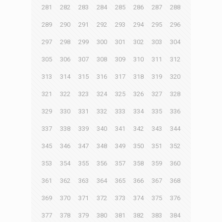
281
282
283
284
285
286
287
288
289
290
291
292
293
294
295
296
297
298
299
300
301
302
303
304
305
306
307
308
309
310
311
312
313
314
315
316
317
318
319
320
321
322
323
324
325
326
327
328
329
330
331
332
333
334
335
336
337
338
339
340
341
342
343
344
345
346
347
348
349
350
351
352
353
354
355
356
357
358
359
360
361
362
363
364
365
366
367
368
369
370
371
372
373
374
375
376
377
378
379
380
381
382
383
384