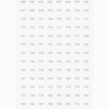
689
690
691
692
693
694
695
696
697
698
699
700
701
702
703
704
705
706
707
708
709
710
711
712
713
714
715
716
717
718
719
720
721
722
723
724
725
726
727
728
729
730
731
732
733
734
735
736
737
738
739
740
741
742
743
744
745
746
747
748
749
750
751
752
753
754
755
756
757
758
759
760
761
762
763
764
765
766
767
768
769
770
771
772
773
774
775
776
777
778
779
780
781
782
783
784
785
786
787
788
789
790
791
792