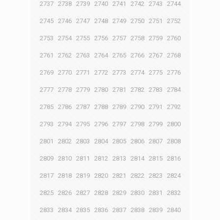
2737
2738
2739
2740
2741
2742
2743
2744
2745
2746
2747
2748
2749
2750
2751
2752
2753
2754
2755
2756
2757
2758
2759
2760
2761
2762
2763
2764
2765
2766
2767
2768
2769
2770
2771
2772
2773
2774
2775
2776
2777
2778
2779
2780
2781
2782
2783
2784
2785
2786
2787
2788
2789
2790
2791
2792
2793
2794
2795
2796
2797
2798
2799
2800
2801
2802
2803
2804
2805
2806
2807
2808
2809
2810
2811
2812
2813
2814
2815
2816
2817
2818
2819
2820
2821
2822
2823
2824
2825
2826
2827
2828
2829
2830
2831
2832
2833
2834
2835
2836
2837
2838
2839
2840