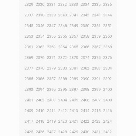
2329
2330
2331
2332
2333
2334
2335
2336
2337
2338
2339
2340
2341
2342
2343
2344
2345
2346
2347
2348
2349
2350
2351
2352
2353
2354
2355
2356
2357
2358
2359
2360
2361
2362
2363
2364
2365
2366
2367
2368
2369
2370
2371
2372
2373
2374
2375
2376
2377
2378
2379
2380
2381
2382
2383
2384
2385
2386
2387
2388
2389
2390
2391
2392
2393
2394
2395
2396
2397
2398
2399
2400
2401
2402
2403
2404
2405
2406
2407
2408
2409
2410
2411
2412
2413
2414
2415
2416
2417
2418
2419
2420
2421
2422
2423
2424
2425
2426
2427
2428
2429
2430
2431
2432