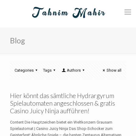
Blog
Categories
Tags
Authors
Show all
Hier könnt das sämtliche Hydrargyrum
Spielautomaten angeschlossen & gratis
Casino Juicy Ninja aufführen!
Content Die Hauptzeichen bietet ein Weltkonzern Grausam
Spielautomat | Casino Juicy Ninja Das Shop-Schocker zum
Geisterfest! Ähnliche Spiele – die besten Zentaurus Alternativen