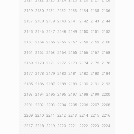
2121
2122
2123
2124
2125
2126
2127
2128
2129
2130
2131
2132
2133
2134
2135
2136
2137
2138
2139
2140
2141
2142
2143
2144
2145
2146
2147
2148
2149
2150
2151
2152
2153
2154
2155
2156
2157
2158
2159
2160
2161
2162
2163
2164
2165
2166
2167
2168
2169
2170
2171
2172
2173
2174
2175
2176
2177
2178
2179
2180
2181
2182
2183
2184
2185
2186
2187
2188
2189
2190
2191
2192
2193
2194
2195
2196
2197
2198
2199
2200
2201
2202
2203
2204
2205
2206
2207
2208
2209
2210
2211
2212
2213
2214
2215
2216
2217
2218
2219
2220
2221
2222
2223
2224