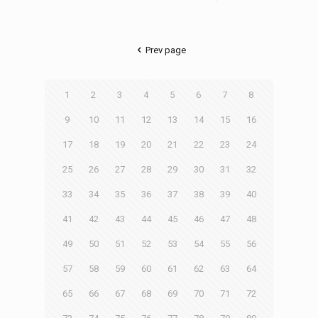
Prev page
1
2
3
4
5
6
7
8
9
10
11
12
13
14
15
16
17
18
19
20
21
22
23
24
25
26
27
28
29
30
31
32
33
34
35
36
37
38
39
40
41
42
43
44
45
46
47
48
49
50
51
52
53
54
55
56
57
58
59
60
61
62
63
64
65
66
67
68
69
70
71
72