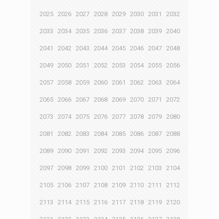
2025
2026
2027
2028
2029
2030
2031
2032
2033
2034
2035
2036
2037
2038
2039
2040
2041
2042
2043
2044
2045
2046
2047
2048
2049
2050
2051
2052
2053
2054
2055
2056
2057
2058
2059
2060
2061
2062
2063
2064
2065
2066
2067
2068
2069
2070
2071
2072
2073
2074
2075
2076
2077
2078
2079
2080
2081
2082
2083
2084
2085
2086
2087
2088
2089
2090
2091
2092
2093
2094
2095
2096
2097
2098
2099
2100
2101
2102
2103
2104
2105
2106
2107
2108
2109
2110
2111
2112
2113
2114
2115
2116
2117
2118
2119
2120