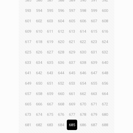
585
586
587
588
589
590
591
592
593
594
595
596
597
598
599
600
601
602
603
604
605
606
607
608
609
610
611
612
613
614
615
616
617
618
619
620
621
622
623
624
625
626
627
628
629
630
631
632
633
634
635
636
637
638
639
640
641
642
643
644
645
646
647
648
649
650
651
652
653
654
655
656
657
658
659
660
661
662
663
664
665
666
667
668
669
670
671
672
673
674
675
676
677
678
679
680
681
682
683
684
685
686
687
688