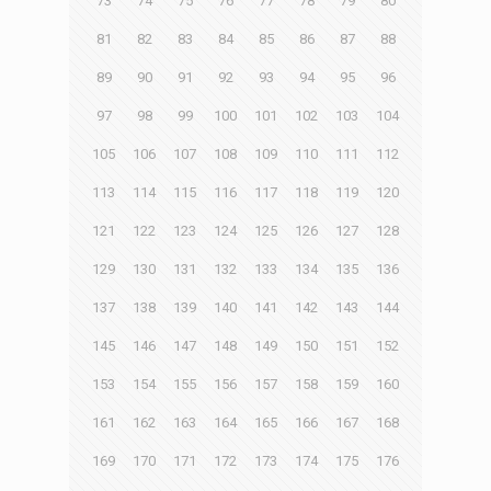
73
74
75
76
77
78
79
80
81
82
83
84
85
86
87
88
89
90
91
92
93
94
95
96
97
98
99
100
101
102
103
104
105
106
107
108
109
110
111
112
113
114
115
116
117
118
119
120
121
122
123
124
125
126
127
128
129
130
131
132
133
134
135
136
137
138
139
140
141
142
143
144
145
146
147
148
149
150
151
152
153
154
155
156
157
158
159
160
161
162
163
164
165
166
167
168
169
170
171
172
173
174
175
176