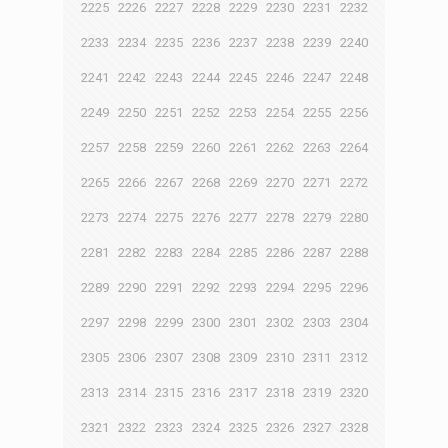
2225
2226
2227
2228
2229
2230
2231
2232
2233
2234
2235
2236
2237
2238
2239
2240
2241
2242
2243
2244
2245
2246
2247
2248
2249
2250
2251
2252
2253
2254
2255
2256
2257
2258
2259
2260
2261
2262
2263
2264
2265
2266
2267
2268
2269
2270
2271
2272
2273
2274
2275
2276
2277
2278
2279
2280
2281
2282
2283
2284
2285
2286
2287
2288
2289
2290
2291
2292
2293
2294
2295
2296
2297
2298
2299
2300
2301
2302
2303
2304
2305
2306
2307
2308
2309
2310
2311
2312
2313
2314
2315
2316
2317
2318
2319
2320
2321
2322
2323
2324
2325
2326
2327
2328