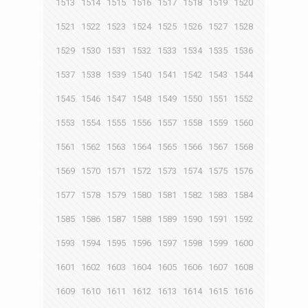
1513
1514
1515
1516
1517
1518
1519
1520
1521
1522
1523
1524
1525
1526
1527
1528
1529
1530
1531
1532
1533
1534
1535
1536
1537
1538
1539
1540
1541
1542
1543
1544
1545
1546
1547
1548
1549
1550
1551
1552
1553
1554
1555
1556
1557
1558
1559
1560
1561
1562
1563
1564
1565
1566
1567
1568
1569
1570
1571
1572
1573
1574
1575
1576
1577
1578
1579
1580
1581
1582
1583
1584
1585
1586
1587
1588
1589
1590
1591
1592
1593
1594
1595
1596
1597
1598
1599
1600
1601
1602
1603
1604
1605
1606
1607
1608
1609
1610
1611
1612
1613
1614
1615
1616