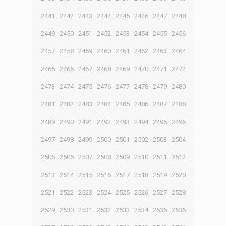
2441
2442
2443
2444
2445
2446
2447
2448
2449
2450
2451
2452
2453
2454
2455
2456
2457
2458
2459
2460
2461
2462
2463
2464
2465
2466
2467
2468
2469
2470
2471
2472
2473
2474
2475
2476
2477
2478
2479
2480
2481
2482
2483
2484
2485
2486
2487
2488
2489
2490
2491
2492
2493
2494
2495
2496
2497
2498
2499
2500
2501
2502
2503
2504
2505
2506
2507
2508
2509
2510
2511
2512
2513
2514
2515
2516
2517
2518
2519
2520
2521
2522
2523
2524
2525
2526
2527
2528
2529
2530
2531
2532
2533
2534
2535
2536