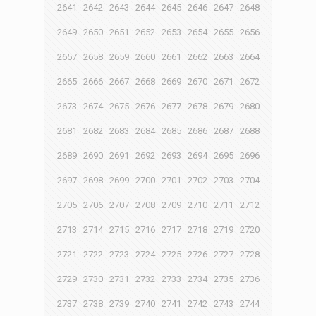
2641
2642
2643
2644
2645
2646
2647
2648
2649
2650
2651
2652
2653
2654
2655
2656
2657
2658
2659
2660
2661
2662
2663
2664
2665
2666
2667
2668
2669
2670
2671
2672
2673
2674
2675
2676
2677
2678
2679
2680
2681
2682
2683
2684
2685
2686
2687
2688
2689
2690
2691
2692
2693
2694
2695
2696
2697
2698
2699
2700
2701
2702
2703
2704
2705
2706
2707
2708
2709
2710
2711
2712
2713
2714
2715
2716
2717
2718
2719
2720
2721
2722
2723
2724
2725
2726
2727
2728
2729
2730
2731
2732
2733
2734
2735
2736
2737
2738
2739
2740
2741
2742
2743
2744