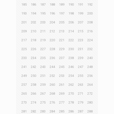
185
186
187
188
189
190
191
192
193
194
195
196
197
198
199
200
201
202
203
204
205
206
207
208
209
210
211
212
213
214
215
216
217
218
219
220
221
222
223
224
225
226
227
228
229
230
231
232
233
234
235
236
237
238
239
240
241
242
243
244
245
246
247
248
249
250
251
252
253
254
255
256
257
258
259
260
261
262
263
264
265
266
267
268
269
270
271
272
273
274
275
276
277
278
279
280
281
282
283
284
285
286
287
288