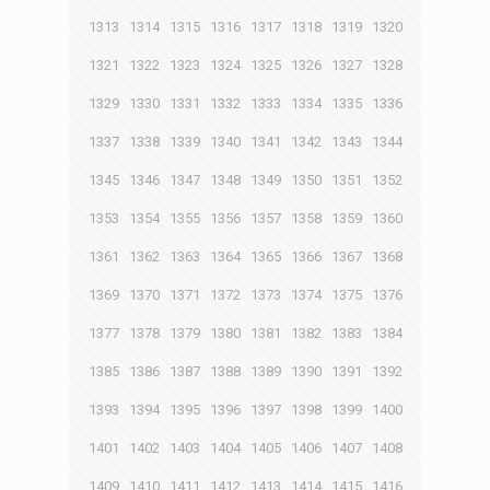
1313
1314
1315
1316
1317
1318
1319
1320
1321
1322
1323
1324
1325
1326
1327
1328
1329
1330
1331
1332
1333
1334
1335
1336
1337
1338
1339
1340
1341
1342
1343
1344
1345
1346
1347
1348
1349
1350
1351
1352
1353
1354
1355
1356
1357
1358
1359
1360
1361
1362
1363
1364
1365
1366
1367
1368
1369
1370
1371
1372
1373
1374
1375
1376
1377
1378
1379
1380
1381
1382
1383
1384
1385
1386
1387
1388
1389
1390
1391
1392
1393
1394
1395
1396
1397
1398
1399
1400
1401
1402
1403
1404
1405
1406
1407
1408
1409
1410
1411
1412
1413
1414
1415
1416