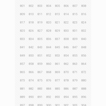
801
802
803
804
805
806
807
808
809
810
811
812
813
814
815
816
817
818
819
820
821
822
823
824
825
826
827
828
829
830
831
832
833
834
835
836
837
838
839
840
841
842
843
844
845
846
847
848
849
850
851
852
853
854
855
856
857
858
859
860
861
862
863
864
865
866
867
868
869
870
871
872
873
874
875
876
877
878
879
880
881
882
883
884
885
886
887
888
889
890
891
892
893
894
895
896
897
898
899
900
901
902
903
904