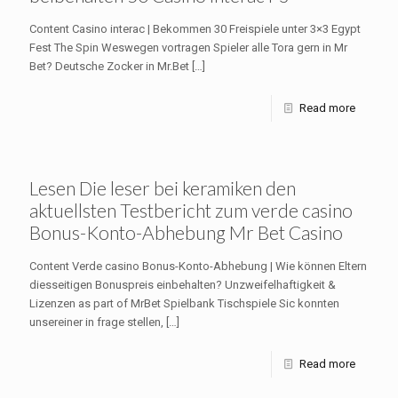
Content Casino interac | Bekommen 30 Freispiele unter 3×3 Egypt
Fest The Spin Weswegen vortragen Spieler alle Tora gern in Mr
Bet? Deutsche Zocker in Mr.Bet
[…]
Read more
Lesen Die leser bei keramiken den
aktuellsten Testbericht zum verde casino
Bonus-Konto-Abhebung Mr Bet Casino
Content Verde casino Bonus-Konto-Abhebung | Wie können Eltern
diesseitigen Bonuspreis einbehalten? Unzweifelhaftigkeit &
Lizenzen as part of MrBet Spielbank Tischspiele Sic konnten
unsereiner in frage stellen,
[…]
Read more