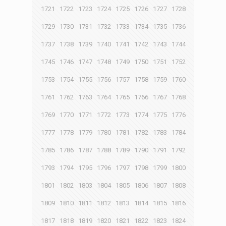
1721
1722
1723
1724
1725
1726
1727
1728
1729
1730
1731
1732
1733
1734
1735
1736
1737
1738
1739
1740
1741
1742
1743
1744
1745
1746
1747
1748
1749
1750
1751
1752
1753
1754
1755
1756
1757
1758
1759
1760
1761
1762
1763
1764
1765
1766
1767
1768
1769
1770
1771
1772
1773
1774
1775
1776
1777
1778
1779
1780
1781
1782
1783
1784
1785
1786
1787
1788
1789
1790
1791
1792
1793
1794
1795
1796
1797
1798
1799
1800
1801
1802
1803
1804
1805
1806
1807
1808
1809
1810
1811
1812
1813
1814
1815
1816
1817
1818
1819
1820
1821
1822
1823
1824