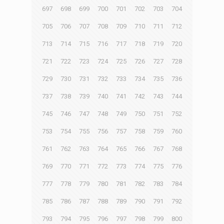
697
698
699
700
701
702
703
704
705
706
707
708
709
710
711
712
713
714
715
716
717
718
719
720
721
722
723
724
725
726
727
728
729
730
731
732
733
734
735
736
737
738
739
740
741
742
743
744
745
746
747
748
749
750
751
752
753
754
755
756
757
758
759
760
761
762
763
764
765
766
767
768
769
770
771
772
773
774
775
776
777
778
779
780
781
782
783
784
785
786
787
788
789
790
791
792
793
794
795
796
797
798
799
800