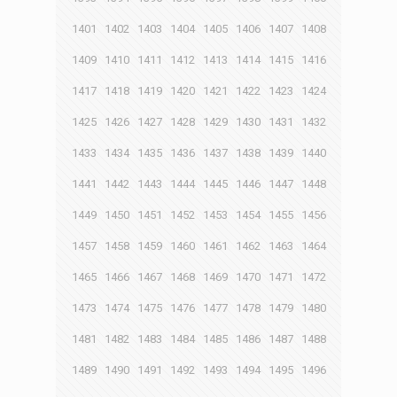
1401
1402
1403
1404
1405
1406
1407
1408
1409
1410
1411
1412
1413
1414
1415
1416
1417
1418
1419
1420
1421
1422
1423
1424
1425
1426
1427
1428
1429
1430
1431
1432
1433
1434
1435
1436
1437
1438
1439
1440
1441
1442
1443
1444
1445
1446
1447
1448
1449
1450
1451
1452
1453
1454
1455
1456
1457
1458
1459
1460
1461
1462
1463
1464
1465
1466
1467
1468
1469
1470
1471
1472
1473
1474
1475
1476
1477
1478
1479
1480
1481
1482
1483
1484
1485
1486
1487
1488
1489
1490
1491
1492
1493
1494
1495
1496