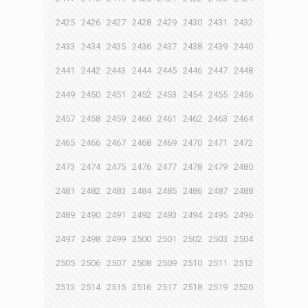
2425
2426
2427
2428
2429
2430
2431
2432
2433
2434
2435
2436
2437
2438
2439
2440
2441
2442
2443
2444
2445
2446
2447
2448
2449
2450
2451
2452
2453
2454
2455
2456
2457
2458
2459
2460
2461
2462
2463
2464
2465
2466
2467
2468
2469
2470
2471
2472
2473
2474
2475
2476
2477
2478
2479
2480
2481
2482
2483
2484
2485
2486
2487
2488
2489
2490
2491
2492
2493
2494
2495
2496
2497
2498
2499
2500
2501
2502
2503
2504
2505
2506
2507
2508
2509
2510
2511
2512
2513
2514
2515
2516
2517
2518
2519
2520