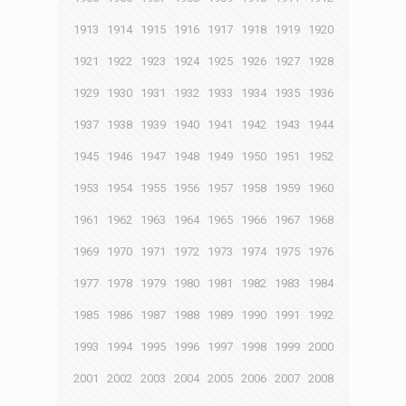
1913
1914
1915
1916
1917
1918
1919
1920
1921
1922
1923
1924
1925
1926
1927
1928
1929
1930
1931
1932
1933
1934
1935
1936
1937
1938
1939
1940
1941
1942
1943
1944
1945
1946
1947
1948
1949
1950
1951
1952
1953
1954
1955
1956
1957
1958
1959
1960
1961
1962
1963
1964
1965
1966
1967
1968
1969
1970
1971
1972
1973
1974
1975
1976
1977
1978
1979
1980
1981
1982
1983
1984
1985
1986
1987
1988
1989
1990
1991
1992
1993
1994
1995
1996
1997
1998
1999
2000
2001
2002
2003
2004
2005
2006
2007
2008