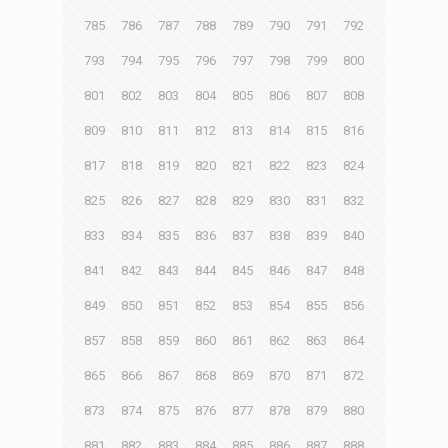
785
786
787
788
789
790
791
792
793
794
795
796
797
798
799
800
801
802
803
804
805
806
807
808
809
810
811
812
813
814
815
816
817
818
819
820
821
822
823
824
825
826
827
828
829
830
831
832
833
834
835
836
837
838
839
840
841
842
843
844
845
846
847
848
849
850
851
852
853
854
855
856
857
858
859
860
861
862
863
864
865
866
867
868
869
870
871
872
873
874
875
876
877
878
879
880
881
882
883
884
885
886
887
888