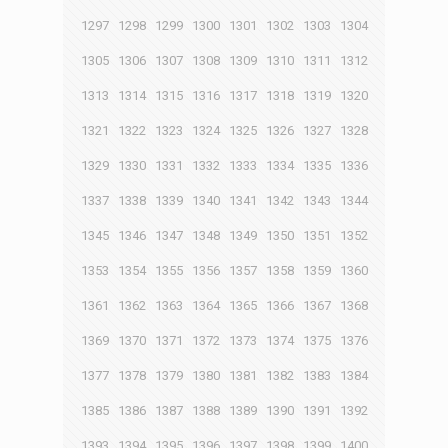
1297
1298
1299
1300
1301
1302
1303
1304
1305
1306
1307
1308
1309
1310
1311
1312
1313
1314
1315
1316
1317
1318
1319
1320
1321
1322
1323
1324
1325
1326
1327
1328
1329
1330
1331
1332
1333
1334
1335
1336
1337
1338
1339
1340
1341
1342
1343
1344
1345
1346
1347
1348
1349
1350
1351
1352
1353
1354
1355
1356
1357
1358
1359
1360
1361
1362
1363
1364
1365
1366
1367
1368
1369
1370
1371
1372
1373
1374
1375
1376
1377
1378
1379
1380
1381
1382
1383
1384
1385
1386
1387
1388
1389
1390
1391
1392
1393
1394
1395
1396
1397
1398
1399
1400