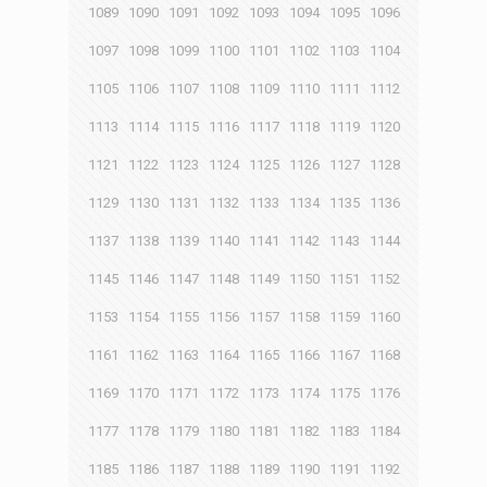
1089
1090
1091
1092
1093
1094
1095
1096
1097
1098
1099
1100
1101
1102
1103
1104
1105
1106
1107
1108
1109
1110
1111
1112
1113
1114
1115
1116
1117
1118
1119
1120
1121
1122
1123
1124
1125
1126
1127
1128
1129
1130
1131
1132
1133
1134
1135
1136
1137
1138
1139
1140
1141
1142
1143
1144
1145
1146
1147
1148
1149
1150
1151
1152
1153
1154
1155
1156
1157
1158
1159
1160
1161
1162
1163
1164
1165
1166
1167
1168
1169
1170
1171
1172
1173
1174
1175
1176
1177
1178
1179
1180
1181
1182
1183
1184
1185
1186
1187
1188
1189
1190
1191
1192