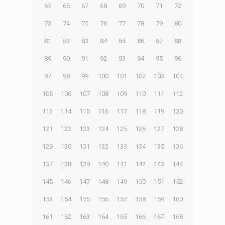
65
66
67
68
69
70
71
72
73
74
75
76
77
78
79
80
81
82
83
84
85
86
87
88
89
90
91
92
93
94
95
96
97
98
99
100
101
102
103
104
105
106
107
108
109
110
111
112
113
114
115
116
117
118
119
120
121
122
123
124
125
126
127
128
129
130
131
132
133
134
135
136
137
138
139
140
141
142
143
144
145
146
147
148
149
150
151
152
153
154
155
156
157
158
159
160
161
162
163
164
165
166
167
168