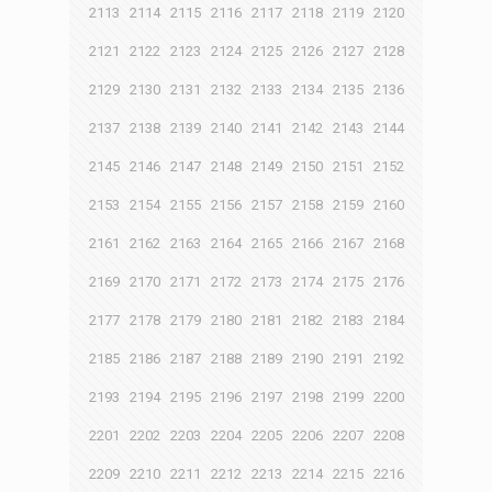
2113
2114
2115
2116
2117
2118
2119
2120
2121
2122
2123
2124
2125
2126
2127
2128
2129
2130
2131
2132
2133
2134
2135
2136
2137
2138
2139
2140
2141
2142
2143
2144
2145
2146
2147
2148
2149
2150
2151
2152
2153
2154
2155
2156
2157
2158
2159
2160
2161
2162
2163
2164
2165
2166
2167
2168
2169
2170
2171
2172
2173
2174
2175
2176
2177
2178
2179
2180
2181
2182
2183
2184
2185
2186
2187
2188
2189
2190
2191
2192
2193
2194
2195
2196
2197
2198
2199
2200
2201
2202
2203
2204
2205
2206
2207
2208
2209
2210
2211
2212
2213
2214
2215
2216