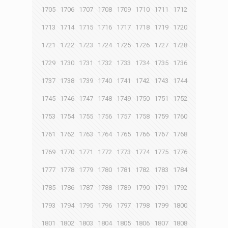
1705
1706
1707
1708
1709
1710
1711
1712
1713
1714
1715
1716
1717
1718
1719
1720
1721
1722
1723
1724
1725
1726
1727
1728
1729
1730
1731
1732
1733
1734
1735
1736
1737
1738
1739
1740
1741
1742
1743
1744
1745
1746
1747
1748
1749
1750
1751
1752
1753
1754
1755
1756
1757
1758
1759
1760
1761
1762
1763
1764
1765
1766
1767
1768
1769
1770
1771
1772
1773
1774
1775
1776
1777
1778
1779
1780
1781
1782
1783
1784
1785
1786
1787
1788
1789
1790
1791
1792
1793
1794
1795
1796
1797
1798
1799
1800
1801
1802
1803
1804
1805
1806
1807
1808