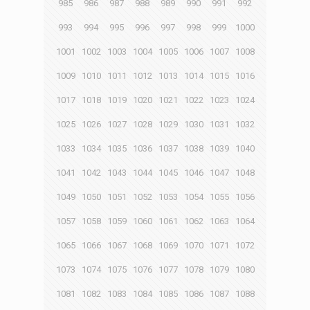
985
986
987
988
989
990
991
992
993
994
995
996
997
998
999
1000
1001
1002
1003
1004
1005
1006
1007
1008
1009
1010
1011
1012
1013
1014
1015
1016
1017
1018
1019
1020
1021
1022
1023
1024
1025
1026
1027
1028
1029
1030
1031
1032
1033
1034
1035
1036
1037
1038
1039
1040
1041
1042
1043
1044
1045
1046
1047
1048
1049
1050
1051
1052
1053
1054
1055
1056
1057
1058
1059
1060
1061
1062
1063
1064
1065
1066
1067
1068
1069
1070
1071
1072
1073
1074
1075
1076
1077
1078
1079
1080
1081
1082
1083
1084
1085
1086
1087
1088