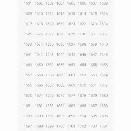
1601
1602
1603
1604
1605
1606
1607
1608
1609
1610
1611
1612
1613
1614
1615
1616
1617
1618
1619
1620
1621
1622
1623
1624
1625
1626
1627
1628
1629
1630
1631
1632
1633
1634
1635
1636
1637
1638
1639
1640
1641
1642
1643
1644
1645
1646
1647
1648
1649
1650
1651
1652
1653
1654
1655
1656
1657
1658
1659
1660
1661
1662
1663
1664
1665
1666
1667
1668
1669
1670
1671
1672
1673
1674
1675
1676
1677
1678
1679
1680
1681
1682
1683
1684
1685
1686
1687
1688
1689
1690
1691
1692
1693
1694
1695
1696
1697
1698
1699
1700
1701
1702
1703
1704