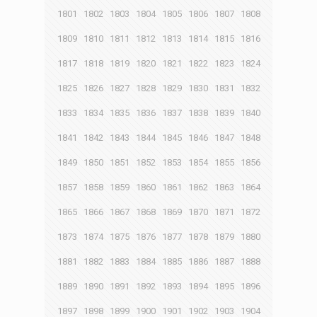
1801
1802
1803
1804
1805
1806
1807
1808
1809
1810
1811
1812
1813
1814
1815
1816
1817
1818
1819
1820
1821
1822
1823
1824
1825
1826
1827
1828
1829
1830
1831
1832
1833
1834
1835
1836
1837
1838
1839
1840
1841
1842
1843
1844
1845
1846
1847
1848
1849
1850
1851
1852
1853
1854
1855
1856
1857
1858
1859
1860
1861
1862
1863
1864
1865
1866
1867
1868
1869
1870
1871
1872
1873
1874
1875
1876
1877
1878
1879
1880
1881
1882
1883
1884
1885
1886
1887
1888
1889
1890
1891
1892
1893
1894
1895
1896
1897
1898
1899
1900
1901
1902
1903
1904