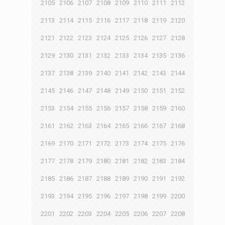
2105
2106
2107
2108
2109
2110
2111
2112
2113
2114
2115
2116
2117
2118
2119
2120
2121
2122
2123
2124
2125
2126
2127
2128
2129
2130
2131
2132
2133
2134
2135
2136
2137
2138
2139
2140
2141
2142
2143
2144
2145
2146
2147
2148
2149
2150
2151
2152
2153
2154
2155
2156
2157
2158
2159
2160
2161
2162
2163
2164
2165
2166
2167
2168
2169
2170
2171
2172
2173
2174
2175
2176
2177
2178
2179
2180
2181
2182
2183
2184
2185
2186
2187
2188
2189
2190
2191
2192
2193
2194
2195
2196
2197
2198
2199
2200
2201
2202
2203
2204
2205
2206
2207
2208