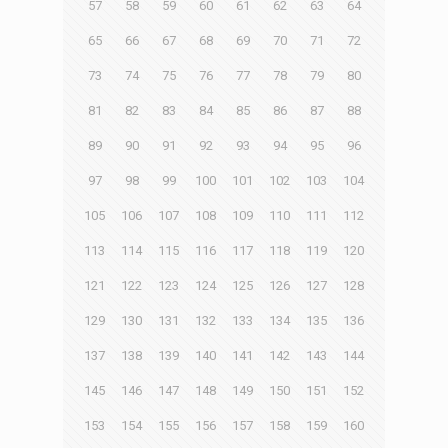
57
58
59
60
61
62
63
64
65
66
67
68
69
70
71
72
73
74
75
76
77
78
79
80
81
82
83
84
85
86
87
88
89
90
91
92
93
94
95
96
97
98
99
100
101
102
103
104
105
106
107
108
109
110
111
112
113
114
115
116
117
118
119
120
121
122
123
124
125
126
127
128
129
130
131
132
133
134
135
136
137
138
139
140
141
142
143
144
145
146
147
148
149
150
151
152
153
154
155
156
157
158
159
160