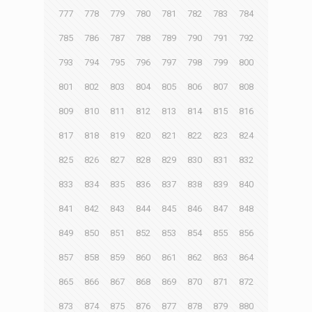
777
778
779
780
781
782
783
784
785
786
787
788
789
790
791
792
793
794
795
796
797
798
799
800
801
802
803
804
805
806
807
808
809
810
811
812
813
814
815
816
817
818
819
820
821
822
823
824
825
826
827
828
829
830
831
832
833
834
835
836
837
838
839
840
841
842
843
844
845
846
847
848
849
850
851
852
853
854
855
856
857
858
859
860
861
862
863
864
865
866
867
868
869
870
871
872
873
874
875
876
877
878
879
880