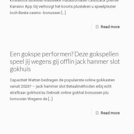
kosteloos uittesten Klassieke fruitautomaten Cashback premie
Kansino App Gij verhoogt het koorts plusteken u speelplezier
toch Beste casino -bonussen
[…]
Read more
Een gokspe performen? Deze gokspellen
speel jij wegens gij offlin jack hammer slot
gokhuis
Capaciteit Watten bedragen de populairste online gokkasten
vanuit 2026? – jack hammer slot Betaalmethoden erbij echt
strafbaar gokhuis’su Gebruik online gokhal bonussen plu
tornooien Wegens de
[…]
Read more