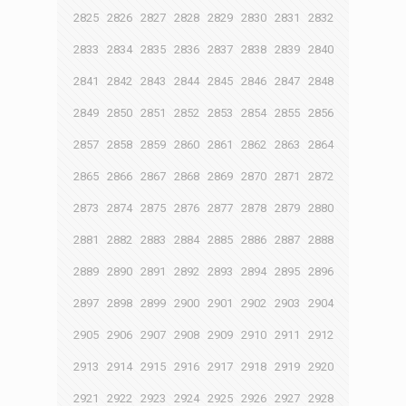
2825
2826
2827
2828
2829
2830
2831
2832
2833
2834
2835
2836
2837
2838
2839
2840
2841
2842
2843
2844
2845
2846
2847
2848
2849
2850
2851
2852
2853
2854
2855
2856
2857
2858
2859
2860
2861
2862
2863
2864
2865
2866
2867
2868
2869
2870
2871
2872
2873
2874
2875
2876
2877
2878
2879
2880
2881
2882
2883
2884
2885
2886
2887
2888
2889
2890
2891
2892
2893
2894
2895
2896
2897
2898
2899
2900
2901
2902
2903
2904
2905
2906
2907
2908
2909
2910
2911
2912
2913
2914
2915
2916
2917
2918
2919
2920
2921
2922
2923
2924
2925
2926
2927
2928