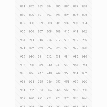
881
882
883
884
885
886
887
888
889
890
891
892
893
894
895
896
897
898
899
900
901
902
903
904
905
906
907
908
909
910
911
912
913
914
915
916
917
918
919
920
921
922
923
924
925
926
927
928
929
930
931
932
933
934
935
936
937
938
939
940
941
942
943
944
945
946
947
948
949
950
951
952
953
954
955
956
957
958
959
960
961
962
963
964
965
966
967
968
969
970
971
972
973
974
975
976
977
978
979
980
981
982
983
984