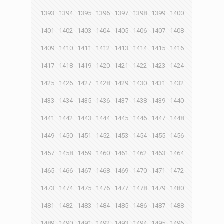
1393
1394
1395
1396
1397
1398
1399
1400
1401
1402
1403
1404
1405
1406
1407
1408
1409
1410
1411
1412
1413
1414
1415
1416
1417
1418
1419
1420
1421
1422
1423
1424
1425
1426
1427
1428
1429
1430
1431
1432
1433
1434
1435
1436
1437
1438
1439
1440
1441
1442
1443
1444
1445
1446
1447
1448
1449
1450
1451
1452
1453
1454
1455
1456
1457
1458
1459
1460
1461
1462
1463
1464
1465
1466
1467
1468
1469
1470
1471
1472
1473
1474
1475
1476
1477
1478
1479
1480
1481
1482
1483
1484
1485
1486
1487
1488
1489
1490
1491
1492
1493
1494
1495
1496