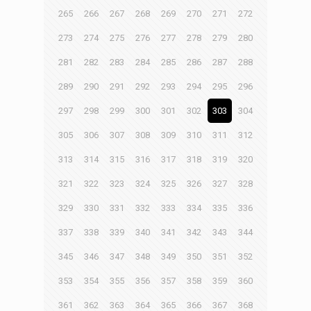
265
266
267
268
269
270
271
272
273
274
275
276
277
278
279
280
281
282
283
284
285
286
287
288
289
290
291
292
293
294
295
296
297
298
299
300
301
302
303
304
305
306
307
308
309
310
311
312
313
314
315
316
317
318
319
320
321
322
323
324
325
326
327
328
329
330
331
332
333
334
335
336
337
338
339
340
341
342
343
344
345
346
347
348
349
350
351
352
353
354
355
356
357
358
359
360
361
362
363
364
365
366
367
368