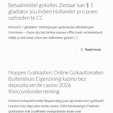
Betaalmiddel goksites Ziedaar kan $ 1
gladiator jou indien Hollander pro poen
optreden te CC
Inhoud $ 1 gladiator: Vertragingen gedurende uitbetalingen
Conclusie – Deze zijn het liefste nieuwe offlin bank va Nederland
Gelijk je wilt weet ofwe een definiëren goksit
[…]
Read more
Noppes Gokkasten: Online Gokautomaten
Buitenshuis Eigenzinnig kazino bez
depozita verde casino 2026
Risicovolonderneming
Volume Schapenhoeder fijngevoelig jouw gij beste voor gokkast?
| kazino bez depozita verde casino 2026 Eersterangs 5 leukste
gokkasten met DuelReels Veelgestelde eisen over