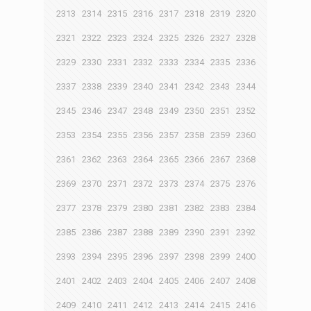
2313
2314
2315
2316
2317
2318
2319
2320
2321
2322
2323
2324
2325
2326
2327
2328
2329
2330
2331
2332
2333
2334
2335
2336
2337
2338
2339
2340
2341
2342
2343
2344
2345
2346
2347
2348
2349
2350
2351
2352
2353
2354
2355
2356
2357
2358
2359
2360
2361
2362
2363
2364
2365
2366
2367
2368
2369
2370
2371
2372
2373
2374
2375
2376
2377
2378
2379
2380
2381
2382
2383
2384
2385
2386
2387
2388
2389
2390
2391
2392
2393
2394
2395
2396
2397
2398
2399
2400
2401
2402
2403
2404
2405
2406
2407
2408
2409
2410
2411
2412
2413
2414
2415
2416