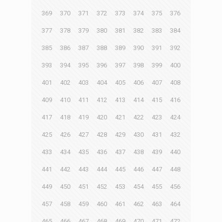
369
370
371
372
373
374
375
376
377
378
379
380
381
382
383
384
385
386
387
388
389
390
391
392
393
394
395
396
397
398
399
400
401
402
403
404
405
406
407
408
409
410
411
412
413
414
415
416
417
418
419
420
421
422
423
424
425
426
427
428
429
430
431
432
433
434
435
436
437
438
439
440
441
442
443
444
445
446
447
448
449
450
451
452
453
454
455
456
457
458
459
460
461
462
463
464
465
466
467
468
469
470
471
472