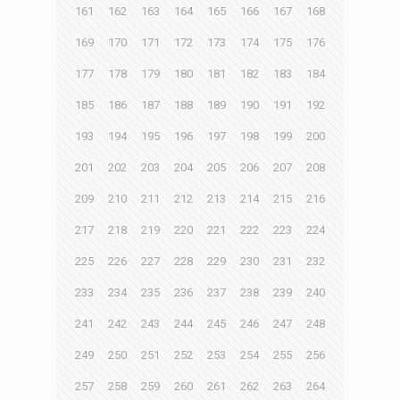
161
162
163
164
165
166
167
168
169
170
171
172
173
174
175
176
177
178
179
180
181
182
183
184
185
186
187
188
189
190
191
192
193
194
195
196
197
198
199
200
201
202
203
204
205
206
207
208
209
210
211
212
213
214
215
216
217
218
219
220
221
222
223
224
225
226
227
228
229
230
231
232
233
234
235
236
237
238
239
240
241
242
243
244
245
246
247
248
249
250
251
252
253
254
255
256
257
258
259
260
261
262
263
264