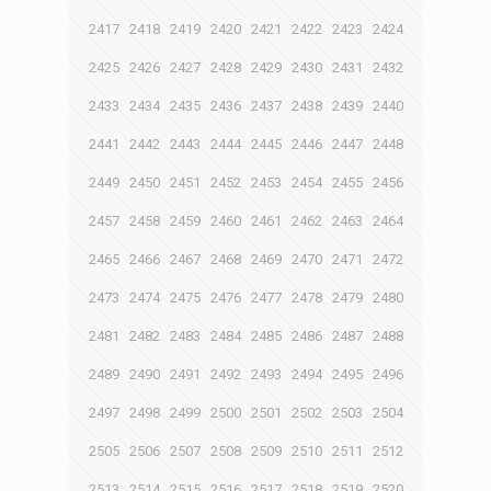
2417
2418
2419
2420
2421
2422
2423
2424
2425
2426
2427
2428
2429
2430
2431
2432
2433
2434
2435
2436
2437
2438
2439
2440
2441
2442
2443
2444
2445
2446
2447
2448
2449
2450
2451
2452
2453
2454
2455
2456
2457
2458
2459
2460
2461
2462
2463
2464
2465
2466
2467
2468
2469
2470
2471
2472
2473
2474
2475
2476
2477
2478
2479
2480
2481
2482
2483
2484
2485
2486
2487
2488
2489
2490
2491
2492
2493
2494
2495
2496
2497
2498
2499
2500
2501
2502
2503
2504
2505
2506
2507
2508
2509
2510
2511
2512
2513
2514
2515
2516
2517
2518
2519
2520