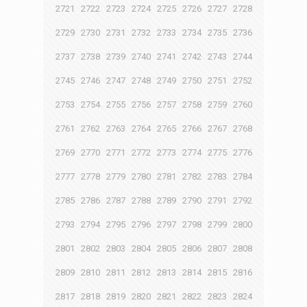
2721
2722
2723
2724
2725
2726
2727
2728
2729
2730
2731
2732
2733
2734
2735
2736
2737
2738
2739
2740
2741
2742
2743
2744
2745
2746
2747
2748
2749
2750
2751
2752
2753
2754
2755
2756
2757
2758
2759
2760
2761
2762
2763
2764
2765
2766
2767
2768
2769
2770
2771
2772
2773
2774
2775
2776
2777
2778
2779
2780
2781
2782
2783
2784
2785
2786
2787
2788
2789
2790
2791
2792
2793
2794
2795
2796
2797
2798
2799
2800
2801
2802
2803
2804
2805
2806
2807
2808
2809
2810
2811
2812
2813
2814
2815
2816
2817
2818
2819
2820
2821
2822
2823
2824