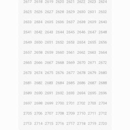
2617
2618
2619
2620
2621
2622
2623
2624
2625
2626
2627
2628
2629
2630
2631
2632
2633
2634
2635
2636
2637
2638
2639
2640
2641
2642
2643
2644
2645
2646
2647
2648
2649
2650
2651
2652
2653
2654
2655
2656
2657
2658
2659
2660
2661
2662
2663
2664
2665
2666
2667
2668
2669
2670
2671
2672
2673
2674
2675
2676
2677
2678
2679
2680
2681
2682
2683
2684
2685
2686
2687
2688
2689
2690
2691
2692
2693
2694
2695
2696
2697
2698
2699
2700
2701
2702
2703
2704
2705
2706
2707
2708
2709
2710
2711
2712
2713
2714
2715
2716
2717
2718
2719
2720