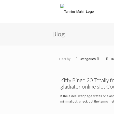
Blog
Filter by
Categories
Ta
Kitty Bingo 20 Totally
gladiator online slot C
If the a deal webpage states one a
minimal put, check out the terms me