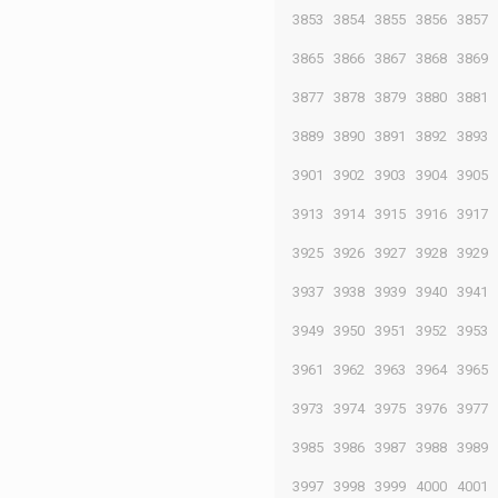
3853
3854
3855
3856
3857
3865
3866
3867
3868
3869
3877
3878
3879
3880
3881
3889
3890
3891
3892
3893
3901
3902
3903
3904
3905
3913
3914
3915
3916
3917
3925
3926
3927
3928
3929
3937
3938
3939
3940
3941
3949
3950
3951
3952
3953
3961
3962
3963
3964
3965
3973
3974
3975
3976
3977
3985
3986
3987
3988
3989
3997
3998
3999
4000
4001