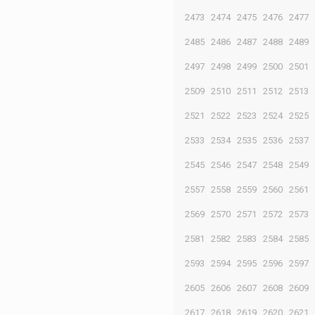
2473
2474
2475
2476
2477
2485
2486
2487
2488
2489
2497
2498
2499
2500
2501
2509
2510
2511
2512
2513
2521
2522
2523
2524
2525
2533
2534
2535
2536
2537
2545
2546
2547
2548
2549
2557
2558
2559
2560
2561
2569
2570
2571
2572
2573
2581
2582
2583
2584
2585
2593
2594
2595
2596
2597
2605
2606
2607
2608
2609
2617
2618
2619
2620
2621