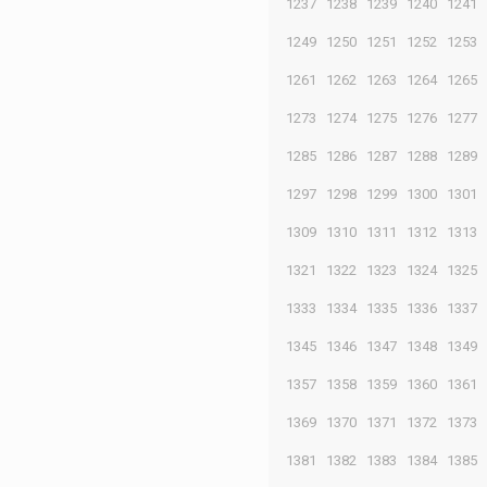
1237
1238
1239
1240
1241
1249
1250
1251
1252
1253
1261
1262
1263
1264
1265
1273
1274
1275
1276
1277
1285
1286
1287
1288
1289
1297
1298
1299
1300
1301
1309
1310
1311
1312
1313
1321
1322
1323
1324
1325
1333
1334
1335
1336
1337
1345
1346
1347
1348
1349
1357
1358
1359
1360
1361
1369
1370
1371
1372
1373
1381
1382
1383
1384
1385