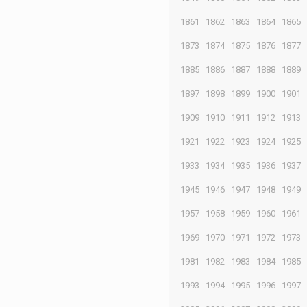
1861
1862
1863
1864
1865
1873
1874
1875
1876
1877
1885
1886
1887
1888
1889
1897
1898
1899
1900
1901
1909
1910
1911
1912
1913
1921
1922
1923
1924
1925
1933
1934
1935
1936
1937
1945
1946
1947
1948
1949
1957
1958
1959
1960
1961
1969
1970
1971
1972
1973
1981
1982
1983
1984
1985
1993
1994
1995
1996
1997