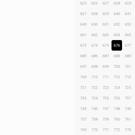
625
626
627
628
629
637
638
639
640
641
649
650
651
652
653
661
662
663
664
665
673
674
675
676
677
685
686
687
688
689
697
698
699
700
701
709
710
711
712
713
721
722
723
724
725
733
734
735
736
737
745
746
747
748
749
757
758
759
760
761
769
770
771
772
773