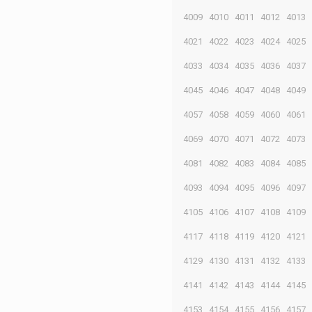
4009
4010
4011
4012
4013
4021
4022
4023
4024
4025
4033
4034
4035
4036
4037
4045
4046
4047
4048
4049
4057
4058
4059
4060
4061
4069
4070
4071
4072
4073
4081
4082
4083
4084
4085
4093
4094
4095
4096
4097
4105
4106
4107
4108
4109
4117
4118
4119
4120
4121
4129
4130
4131
4132
4133
4141
4142
4143
4144
4145
4153
4154
4155
4156
4157