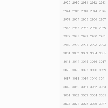
2929
2930
2931
2932
2933
2941
2942
2943
2944
2945
2953
2954
2955
2956
2957
2965
2966
2967
2968
2969
2977
2978
2979
2980
2981
2989
2990
2991
2992
2993
3001
3002
3003
3004
3005
3013
3014
3015
3016
3017
3025
3026
3027
3028
3029
3037
3038
3039
3040
3041
3049
3050
3051
3052
3053
3061
3062
3063
3064
3065
3073
3074
3075
3076
3077