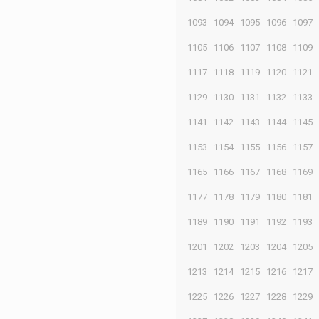
1093
1094
1095
1096
1097
1105
1106
1107
1108
1109
1117
1118
1119
1120
1121
1129
1130
1131
1132
1133
1141
1142
1143
1144
1145
1153
1154
1155
1156
1157
1165
1166
1167
1168
1169
1177
1178
1179
1180
1181
1189
1190
1191
1192
1193
1201
1202
1203
1204
1205
1213
1214
1215
1216
1217
1225
1226
1227
1228
1229