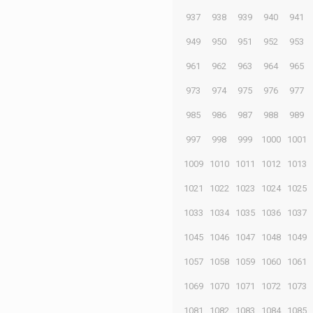
937
938
939
940
941
949
950
951
952
953
961
962
963
964
965
973
974
975
976
977
985
986
987
988
989
997
998
999
1000
1001
1009
1010
1011
1012
1013
1021
1022
1023
1024
1025
1033
1034
1035
1036
1037
1045
1046
1047
1048
1049
1057
1058
1059
1060
1061
1069
1070
1071
1072
1073
1081
1082
1083
1084
1085