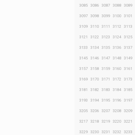
3085
3086
3087
3088
3089
3097
3098
3099
3100
3101
3109
3110
3111
3112
3113
3121
3122
3123
3124
3125
3133
3134
3135
3136
3137
3145
3146
3147
3148
3149
3157
3158
3159
3160
3161
3169
3170
3171
3172
3173
3181
3182
3183
3184
3185
3193
3194
3195
3196
3197
3205
3206
3207
3208
3209
3217
3218
3219
3220
3221
3229
3230
3231
3232
3233