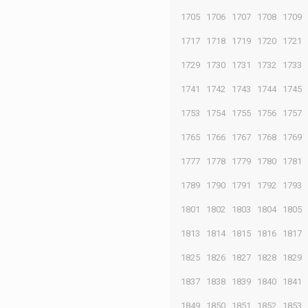
1705
1706
1707
1708
1709
1717
1718
1719
1720
1721
1729
1730
1731
1732
1733
1741
1742
1743
1744
1745
1753
1754
1755
1756
1757
1765
1766
1767
1768
1769
1777
1778
1779
1780
1781
1789
1790
1791
1792
1793
1801
1802
1803
1804
1805
1813
1814
1815
1816
1817
1825
1826
1827
1828
1829
1837
1838
1839
1840
1841
1849
1850
1851
1852
1853