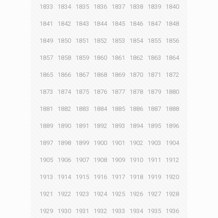
1833
1834
1835
1836
1837
1838
1839
1840
1841
1842
1843
1844
1845
1846
1847
1848
1849
1850
1851
1852
1853
1854
1855
1856
1857
1858
1859
1860
1861
1862
1863
1864
1865
1866
1867
1868
1869
1870
1871
1872
1873
1874
1875
1876
1877
1878
1879
1880
1881
1882
1883
1884
1885
1886
1887
1888
1889
1890
1891
1892
1893
1894
1895
1896
1897
1898
1899
1900
1901
1902
1903
1904
1905
1906
1907
1908
1909
1910
1911
1912
1913
1914
1915
1916
1917
1918
1919
1920
1921
1922
1923
1924
1925
1926
1927
1928
1929
1930
1931
1932
1933
1934
1935
1936