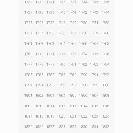
1729
1730
1731
1732
1733
1734
1735
1736
1737
1738
1739
1740
1741
1742
1743
1744
1745
1746
1747
1748
1749
1750
1751
1752
1753
1754
1755
1756
1757
1758
1759
1760
1761
1762
1763
1764
1765
1766
1767
1768
1769
1770
1771
1772
1773
1774
1775
1776
1777
1778
1779
1780
1781
1782
1783
1784
1785
1786
1787
1788
1789
1790
1791
1792
1793
1794
1795
1796
1797
1798
1799
1800
1801
1802
1803
1804
1805
1806
1807
1808
1809
1810
1811
1812
1813
1814
1815
1816
1817
1818
1819
1820
1821
1822
1823
1824
1825
1826
1827
1828
1829
1830
1831
1832