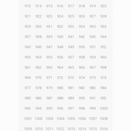
913
914
915
916
917
918
919
920
921
922
923
924
925
926
927
928
929
930
931
932
933
934
935
936
937
938
939
940
941
942
943
944
945
946
947
948
949
950
951
952
953
954
955
956
957
958
959
960
961
962
963
964
965
966
967
968
969
970
971
972
973
974
975
976
977
978
979
980
981
982
983
984
985
986
987
988
989
990
991
992
993
994
995
996
997
998
999
1000
1001
1002
1003
1004
1005
1006
1007
1008
1009
1010
1011
1012
1013
1014
1015
1016