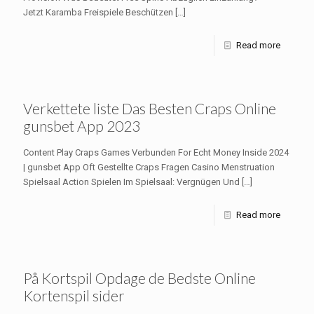
Jetzt Karamba Freispiele Beschützen
[…]
Read more
Verkettete liste Das Besten Craps Online
gunsbet App 2023
Content Play Craps Games Verbunden For Echt Money Inside 2024
| gunsbet App Oft Gestellte Craps Fragen Casino Menstruation
Spielsaal Action Spielen Im Spielsaal: Vergnügen Und
[…]
Read more
På Kortspil Opdage de Bedste Online
Kortenspil sider