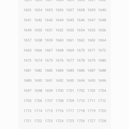
1633
1634
1635
1636
1637
1638
1639
1640
1641
1642
1643
1644
1645
1646
1647
1648
1649
1650
1651
1652
1653
1654
1655
1656
1657
1658
1659
1660
1661
1662
1663
1664
1665
1666
1667
1668
1669
1670
1671
1672
1673
1674
1675
1676
1677
1678
1679
1680
1681
1682
1683
1684
1685
1686
1687
1688
1689
1690
1691
1692
1693
1694
1695
1696
1697
1698
1699
1700
1701
1702
1703
1704
1705
1706
1707
1708
1709
1710
1711
1712
1713
1714
1715
1716
1717
1718
1719
1720
1721
1722
1723
1724
1725
1726
1727
1728