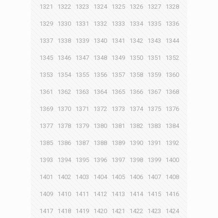
1321
1322
1323
1324
1325
1326
1327
1328
1329
1330
1331
1332
1333
1334
1335
1336
1337
1338
1339
1340
1341
1342
1343
1344
1345
1346
1347
1348
1349
1350
1351
1352
1353
1354
1355
1356
1357
1358
1359
1360
1361
1362
1363
1364
1365
1366
1367
1368
1369
1370
1371
1372
1373
1374
1375
1376
1377
1378
1379
1380
1381
1382
1383
1384
1385
1386
1387
1388
1389
1390
1391
1392
1393
1394
1395
1396
1397
1398
1399
1400
1401
1402
1403
1404
1405
1406
1407
1408
1409
1410
1411
1412
1413
1414
1415
1416
1417
1418
1419
1420
1421
1422
1423
1424