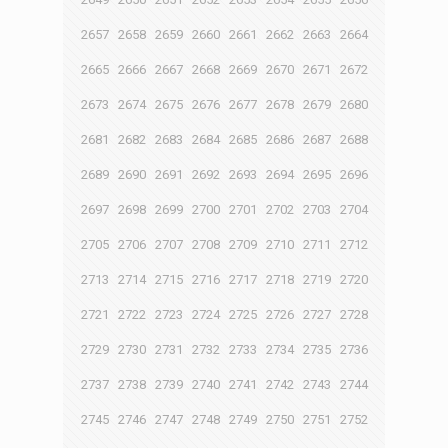
2657
2658
2659
2660
2661
2662
2663
2664
2665
2666
2667
2668
2669
2670
2671
2672
2673
2674
2675
2676
2677
2678
2679
2680
2681
2682
2683
2684
2685
2686
2687
2688
2689
2690
2691
2692
2693
2694
2695
2696
2697
2698
2699
2700
2701
2702
2703
2704
2705
2706
2707
2708
2709
2710
2711
2712
2713
2714
2715
2716
2717
2718
2719
2720
2721
2722
2723
2724
2725
2726
2727
2728
2729
2730
2731
2732
2733
2734
2735
2736
2737
2738
2739
2740
2741
2742
2743
2744
2745
2746
2747
2748
2749
2750
2751
2752