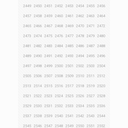
2449
2450
2451
2452
2453
2454
2455
2456
2457
2458
2459
2460
2461
2462
2463
2464
2465
2466
2467
2468
2469
2470
2471
2472
2473
2474
2475
2476
2477
2478
2479
2480
2481
2482
2483
2484
2485
2486
2487
2488
2489
2490
2491
2492
2493
2494
2495
2496
2497
2498
2499
2500
2501
2502
2503
2504
2505
2506
2507
2508
2509
2510
2511
2512
2513
2514
2515
2516
2517
2518
2519
2520
2521
2522
2523
2524
2525
2526
2527
2528
2529
2530
2531
2532
2533
2534
2535
2536
2537
2538
2539
2540
2541
2542
2543
2544
2545
2546
2547
2548
2549
2550
2551
2552