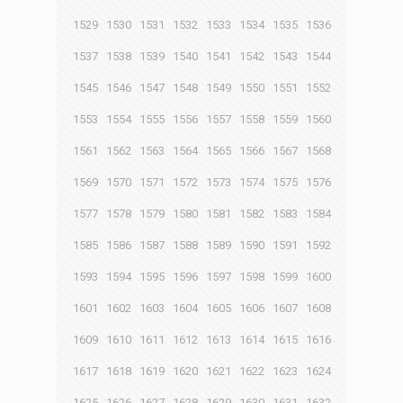
1529
1530
1531
1532
1533
1534
1535
1536
1537
1538
1539
1540
1541
1542
1543
1544
1545
1546
1547
1548
1549
1550
1551
1552
1553
1554
1555
1556
1557
1558
1559
1560
1561
1562
1563
1564
1565
1566
1567
1568
1569
1570
1571
1572
1573
1574
1575
1576
1577
1578
1579
1580
1581
1582
1583
1584
1585
1586
1587
1588
1589
1590
1591
1592
1593
1594
1595
1596
1597
1598
1599
1600
1601
1602
1603
1604
1605
1606
1607
1608
1609
1610
1611
1612
1613
1614
1615
1616
1617
1618
1619
1620
1621
1622
1623
1624
1625
1626
1627
1628
1629
1630
1631
1632