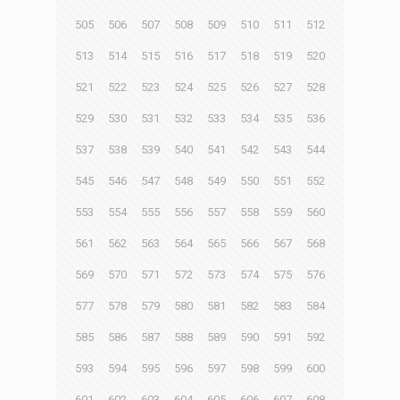
505
506
507
508
509
510
511
512
513
514
515
516
517
518
519
520
521
522
523
524
525
526
527
528
529
530
531
532
533
534
535
536
537
538
539
540
541
542
543
544
545
546
547
548
549
550
551
552
553
554
555
556
557
558
559
560
561
562
563
564
565
566
567
568
569
570
571
572
573
574
575
576
577
578
579
580
581
582
583
584
585
586
587
588
589
590
591
592
593
594
595
596
597
598
599
600
601
602
603
604
605
606
607
608