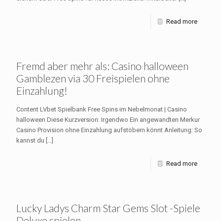
Read more
Fremd aber mehr als: Casino halloween
Gamblezen via 30 Freispielen ohne
Einzahlung!
Content LVbet Spielbank Free Spins im Nebelmonat | Casino
halloween Diese Kurzversion: Irgendwo Ein angewandten Merkur
Casino Provision ohne Einzahlung aufstöbern könnt Anleitung: So
kannst du
[…]
Read more
Lucky Ladys Charm Star Gems Slot -Spiele
Deluxe spielen