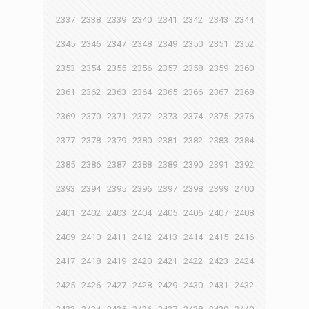
2337
2338
2339
2340
2341
2342
2343
2344
2345
2346
2347
2348
2349
2350
2351
2352
2353
2354
2355
2356
2357
2358
2359
2360
2361
2362
2363
2364
2365
2366
2367
2368
2369
2370
2371
2372
2373
2374
2375
2376
2377
2378
2379
2380
2381
2382
2383
2384
2385
2386
2387
2388
2389
2390
2391
2392
2393
2394
2395
2396
2397
2398
2399
2400
2401
2402
2403
2404
2405
2406
2407
2408
2409
2410
2411
2412
2413
2414
2415
2416
2417
2418
2419
2420
2421
2422
2423
2424
2425
2426
2427
2428
2429
2430
2431
2432