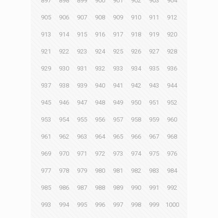
897
898
899
900
901
902
903
904
905
906
907
908
909
910
911
912
913
914
915
916
917
918
919
920
921
922
923
924
925
926
927
928
929
930
931
932
933
934
935
936
937
938
939
940
941
942
943
944
945
946
947
948
949
950
951
952
953
954
955
956
957
958
959
960
961
962
963
964
965
966
967
968
969
970
971
972
973
974
975
976
977
978
979
980
981
982
983
984
985
986
987
988
989
990
991
992
993
994
995
996
997
998
999
1000