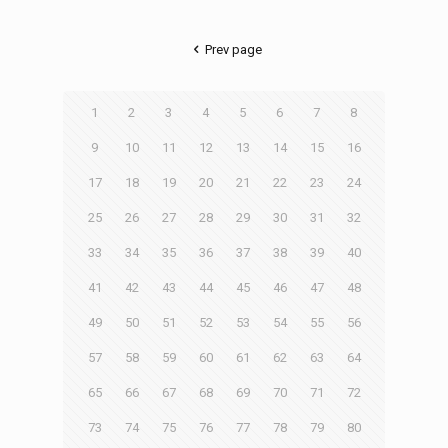
Prev page
1
2
3
4
5
6
7
8
9
10
11
12
13
14
15
16
17
18
19
20
21
22
23
24
25
26
27
28
29
30
31
32
33
34
35
36
37
38
39
40
41
42
43
44
45
46
47
48
49
50
51
52
53
54
55
56
57
58
59
60
61
62
63
64
65
66
67
68
69
70
71
72
73
74
75
76
77
78
79
80