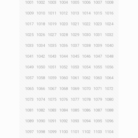
1001
1002
1003
1004
1005
1006
1007
1008
1009
1010
1011
1012
1013
1014
1015
1016
1017
1018
1019
1020
1021
1022
1023
1024
1025
1026
1027
1028
1029
1030
1031
1032
1033
1034
1035
1036
1037
1038
1039
1040
1041
1042
1043
1044
1045
1046
1047
1048
1049
1050
1051
1052
1053
1054
1055
1056
1057
1058
1059
1060
1061
1062
1063
1064
1065
1066
1067
1068
1069
1070
1071
1072
1073
1074
1075
1076
1077
1078
1079
1080
1081
1082
1083
1084
1085
1086
1087
1088
1089
1090
1091
1092
1093
1094
1095
1096
1097
1098
1099
1100
1101
1102
1103
1104