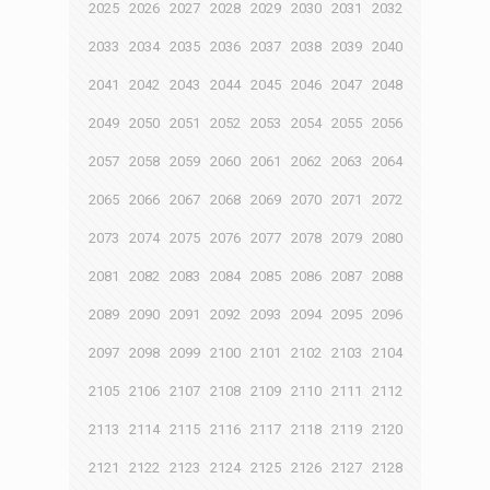
2025
2026
2027
2028
2029
2030
2031
2032
2033
2034
2035
2036
2037
2038
2039
2040
2041
2042
2043
2044
2045
2046
2047
2048
2049
2050
2051
2052
2053
2054
2055
2056
2057
2058
2059
2060
2061
2062
2063
2064
2065
2066
2067
2068
2069
2070
2071
2072
2073
2074
2075
2076
2077
2078
2079
2080
2081
2082
2083
2084
2085
2086
2087
2088
2089
2090
2091
2092
2093
2094
2095
2096
2097
2098
2099
2100
2101
2102
2103
2104
2105
2106
2107
2108
2109
2110
2111
2112
2113
2114
2115
2116
2117
2118
2119
2120
2121
2122
2123
2124
2125
2126
2127
2128