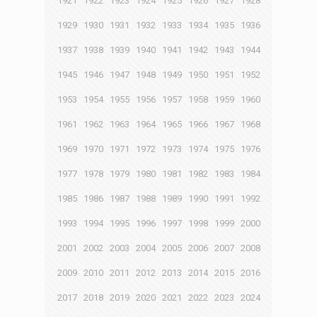
1921
1922
1923
1924
1925
1926
1927
1928
1929
1930
1931
1932
1933
1934
1935
1936
1937
1938
1939
1940
1941
1942
1943
1944
1945
1946
1947
1948
1949
1950
1951
1952
1953
1954
1955
1956
1957
1958
1959
1960
1961
1962
1963
1964
1965
1966
1967
1968
1969
1970
1971
1972
1973
1974
1975
1976
1977
1978
1979
1980
1981
1982
1983
1984
1985
1986
1987
1988
1989
1990
1991
1992
1993
1994
1995
1996
1997
1998
1999
2000
2001
2002
2003
2004
2005
2006
2007
2008
2009
2010
2011
2012
2013
2014
2015
2016
2017
2018
2019
2020
2021
2022
2023
2024