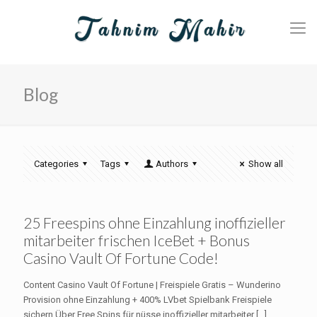
Blog
Categories
Tags
Authors
Show all
25 Freespins ohne Einzahlung inoffizieller
mitarbeiter frischen IceBet + Bonus
Casino Vault Of Fortune Code!
Content Casino Vault Of Fortune | Freispiele Gratis – Wunderino
Provision ohne Einzahlung + 400% LVbet Spielbank Freispiele
sichern Über Free Spins für nüsse inoffizieller mitarbeiter
[…]