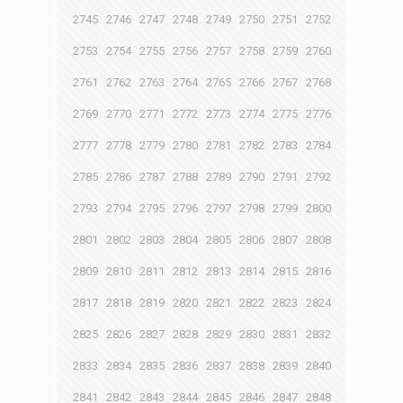
2745
2746
2747
2748
2749
2750
2751
2752
2753
2754
2755
2756
2757
2758
2759
2760
2761
2762
2763
2764
2765
2766
2767
2768
2769
2770
2771
2772
2773
2774
2775
2776
2777
2778
2779
2780
2781
2782
2783
2784
2785
2786
2787
2788
2789
2790
2791
2792
2793
2794
2795
2796
2797
2798
2799
2800
2801
2802
2803
2804
2805
2806
2807
2808
2809
2810
2811
2812
2813
2814
2815
2816
2817
2818
2819
2820
2821
2822
2823
2824
2825
2826
2827
2828
2829
2830
2831
2832
2833
2834
2835
2836
2837
2838
2839
2840
2841
2842
2843
2844
2845
2846
2847
2848