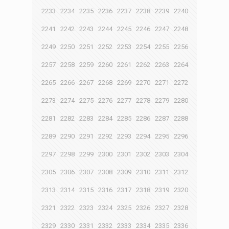
2233
2234
2235
2236
2237
2238
2239
2240
2241
2242
2243
2244
2245
2246
2247
2248
2249
2250
2251
2252
2253
2254
2255
2256
2257
2258
2259
2260
2261
2262
2263
2264
2265
2266
2267
2268
2269
2270
2271
2272
2273
2274
2275
2276
2277
2278
2279
2280
2281
2282
2283
2284
2285
2286
2287
2288
2289
2290
2291
2292
2293
2294
2295
2296
2297
2298
2299
2300
2301
2302
2303
2304
2305
2306
2307
2308
2309
2310
2311
2312
2313
2314
2315
2316
2317
2318
2319
2320
2321
2322
2323
2324
2325
2326
2327
2328
2329
2330
2331
2332
2333
2334
2335
2336