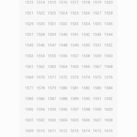
1513
1514
1515
1516
1517
1518
1519
1520
1521
1522
1523
1524
1525
1526
1527
1528
1529
1530
1531
1532
1533
1534
1535
1536
1537
1538
1539
1540
1541
1542
1543
1544
1545
1546
1547
1548
1549
1550
1551
1552
1553
1554
1555
1556
1557
1558
1559
1560
1561
1562
1563
1564
1565
1566
1567
1568
1569
1570
1571
1572
1573
1574
1575
1576
1577
1578
1579
1580
1581
1582
1583
1584
1585
1586
1587
1588
1589
1590
1591
1592
1593
1594
1595
1596
1597
1598
1599
1600
1601
1602
1603
1604
1605
1606
1607
1608
1609
1610
1611
1612
1613
1614
1615
1616