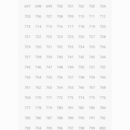
697
698
699
700
701
702
703
704
705
706
707
708
709
710
711
712
713
714
715
716
717
718
719
720
721
722
723
724
725
726
727
728
729
730
731
732
733
734
735
736
737
738
739
740
741
742
743
744
745
746
747
748
749
750
751
752
753
754
755
756
757
758
759
760
761
762
763
764
765
766
767
768
769
770
771
772
773
774
775
776
777
778
779
780
781
782
783
784
785
786
787
788
789
790
791
792
793
794
795
796
797
798
799
800