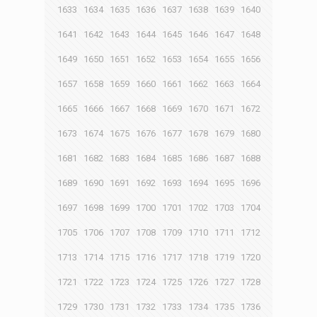
1633
1634
1635
1636
1637
1638
1639
1640
1641
1642
1643
1644
1645
1646
1647
1648
1649
1650
1651
1652
1653
1654
1655
1656
1657
1658
1659
1660
1661
1662
1663
1664
1665
1666
1667
1668
1669
1670
1671
1672
1673
1674
1675
1676
1677
1678
1679
1680
1681
1682
1683
1684
1685
1686
1687
1688
1689
1690
1691
1692
1693
1694
1695
1696
1697
1698
1699
1700
1701
1702
1703
1704
1705
1706
1707
1708
1709
1710
1711
1712
1713
1714
1715
1716
1717
1718
1719
1720
1721
1722
1723
1724
1725
1726
1727
1728
1729
1730
1731
1732
1733
1734
1735
1736