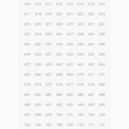
609
610
611
612
613
614
615
616
617
618
619
620
621
622
623
624
625
626
627
628
629
630
631
632
633
634
635
636
637
638
639
640
641
642
643
644
645
646
647
648
649
650
651
652
653
654
655
656
657
658
659
660
661
662
663
664
665
666
667
668
669
670
671
672
673
674
675
676
677
678
679
680
681
682
683
684
685
686
687
688
689
690
691
692
693
694
695
696
697
698
699
700
701
702
703
704
705
706
707
708
709
710
711
712