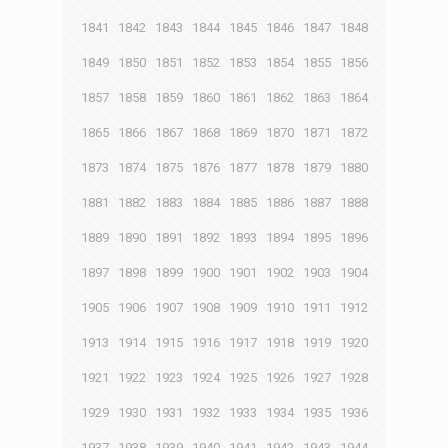
1841
1842
1843
1844
1845
1846
1847
1848
1849
1850
1851
1852
1853
1854
1855
1856
1857
1858
1859
1860
1861
1862
1863
1864
1865
1866
1867
1868
1869
1870
1871
1872
1873
1874
1875
1876
1877
1878
1879
1880
1881
1882
1883
1884
1885
1886
1887
1888
1889
1890
1891
1892
1893
1894
1895
1896
1897
1898
1899
1900
1901
1902
1903
1904
1905
1906
1907
1908
1909
1910
1911
1912
1913
1914
1915
1916
1917
1918
1919
1920
1921
1922
1923
1924
1925
1926
1927
1928
1929
1930
1931
1932
1933
1934
1935
1936
1937
1938
1939
1940
1941
1942
1943
1944