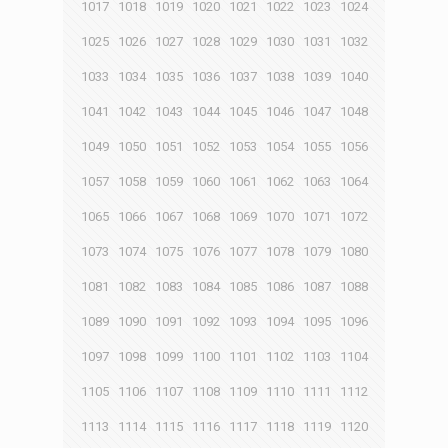
1017
1018
1019
1020
1021
1022
1023
1024
1025
1026
1027
1028
1029
1030
1031
1032
1033
1034
1035
1036
1037
1038
1039
1040
1041
1042
1043
1044
1045
1046
1047
1048
1049
1050
1051
1052
1053
1054
1055
1056
1057
1058
1059
1060
1061
1062
1063
1064
1065
1066
1067
1068
1069
1070
1071
1072
1073
1074
1075
1076
1077
1078
1079
1080
1081
1082
1083
1084
1085
1086
1087
1088
1089
1090
1091
1092
1093
1094
1095
1096
1097
1098
1099
1100
1101
1102
1103
1104
1105
1106
1107
1108
1109
1110
1111
1112
1113
1114
1115
1116
1117
1118
1119
1120