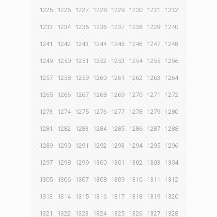
1225
1226
1227
1228
1229
1230
1231
1232
1233
1234
1235
1236
1237
1238
1239
1240
1241
1242
1243
1244
1245
1246
1247
1248
1249
1250
1251
1252
1253
1254
1255
1256
1257
1258
1259
1260
1261
1262
1263
1264
1265
1266
1267
1268
1269
1270
1271
1272
1273
1274
1275
1276
1277
1278
1279
1280
1281
1282
1283
1284
1285
1286
1287
1288
1289
1290
1291
1292
1293
1294
1295
1296
1297
1298
1299
1300
1301
1302
1303
1304
1305
1306
1307
1308
1309
1310
1311
1312
1313
1314
1315
1316
1317
1318
1319
1320
1321
1322
1323
1324
1325
1326
1327
1328