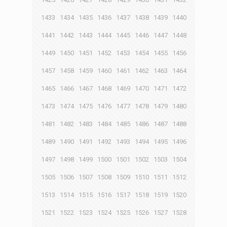
1433
1434
1435
1436
1437
1438
1439
1440
1441
1442
1443
1444
1445
1446
1447
1448
1449
1450
1451
1452
1453
1454
1455
1456
1457
1458
1459
1460
1461
1462
1463
1464
1465
1466
1467
1468
1469
1470
1471
1472
1473
1474
1475
1476
1477
1478
1479
1480
1481
1482
1483
1484
1485
1486
1487
1488
1489
1490
1491
1492
1493
1494
1495
1496
1497
1498
1499
1500
1501
1502
1503
1504
1505
1506
1507
1508
1509
1510
1511
1512
1513
1514
1515
1516
1517
1518
1519
1520
1521
1522
1523
1524
1525
1526
1527
1528