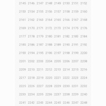
2145
2146
2147
2148
2149
2150
2151
2152
2153
2154
2155
2156
2157
2158
2159
2160
2161
2162
2163
2164
2165
2166
2167
2168
2169
2170
2171
2172
2173
2174
2175
2176
2177
2178
2179
2180
2181
2182
2183
2184
2185
2186
2187
2188
2189
2190
2191
2192
2193
2194
2195
2196
2197
2198
2199
2200
2201
2202
2203
2204
2205
2206
2207
2208
2209
2210
2211
2212
2213
2214
2215
2216
2217
2218
2219
2220
2221
2222
2223
2224
2225
2226
2227
2228
2229
2230
2231
2232
2233
2234
2235
2236
2237
2238
2239
2240
2241
2242
2243
2244
2245
2246
2247
2248