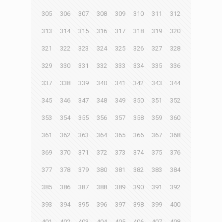
305
306
307
308
309
310
311
312
313
314
315
316
317
318
319
320
321
322
323
324
325
326
327
328
329
330
331
332
333
334
335
336
337
338
339
340
341
342
343
344
345
346
347
348
349
350
351
352
353
354
355
356
357
358
359
360
361
362
363
364
365
366
367
368
369
370
371
372
373
374
375
376
377
378
379
380
381
382
383
384
385
386
387
388
389
390
391
392
393
394
395
396
397
398
399
400
401
402
403
404
405
406
407
408