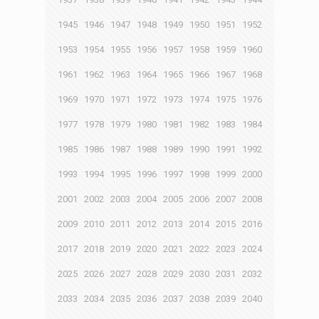
1945
1946
1947
1948
1949
1950
1951
1952
1953
1954
1955
1956
1957
1958
1959
1960
1961
1962
1963
1964
1965
1966
1967
1968
1969
1970
1971
1972
1973
1974
1975
1976
1977
1978
1979
1980
1981
1982
1983
1984
1985
1986
1987
1988
1989
1990
1991
1992
1993
1994
1995
1996
1997
1998
1999
2000
2001
2002
2003
2004
2005
2006
2007
2008
2009
2010
2011
2012
2013
2014
2015
2016
2017
2018
2019
2020
2021
2022
2023
2024
2025
2026
2027
2028
2029
2030
2031
2032
2033
2034
2035
2036
2037
2038
2039
2040