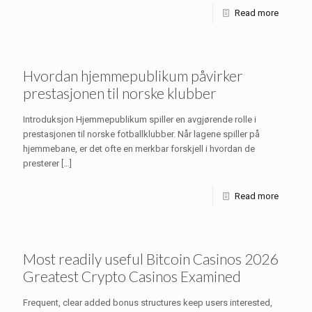
Read more
Hvordan hjemmepublikum påvirker
prestasjonen til norske klubber
Introduksjon Hjemmepublikum spiller en avgjørende rolle i
prestasjonen til norske fotballklubber. Når lagene spiller på
hjemmebane, er det ofte en merkbar forskjell i hvordan de
presterer
[…]
Read more
Most readily useful Bitcoin Casinos 2026
Greatest Crypto Casinos Examined
Frequent, clear added bonus structures keep users interested,