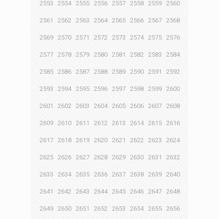
2553
2554
2555
2556
2557
2558
2559
2560
2561
2562
2563
2564
2565
2566
2567
2568
2569
2570
2571
2572
2573
2574
2575
2576
2577
2578
2579
2580
2581
2582
2583
2584
2585
2586
2587
2588
2589
2590
2591
2592
2593
2594
2595
2596
2597
2598
2599
2600
2601
2602
2603
2604
2605
2606
2607
2608
2609
2610
2611
2612
2613
2614
2615
2616
2617
2618
2619
2620
2621
2622
2623
2624
2625
2626
2627
2628
2629
2630
2631
2632
2633
2634
2635
2636
2637
2638
2639
2640
2641
2642
2643
2644
2645
2646
2647
2648
2649
2650
2651
2652
2653
2654
2655
2656