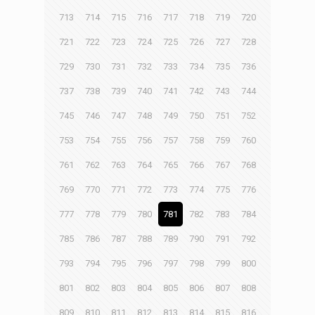
713
714
715
716
717
718
719
720
721
722
723
724
725
726
727
728
729
730
731
732
733
734
735
736
737
738
739
740
741
742
743
744
745
746
747
748
749
750
751
752
753
754
755
756
757
758
759
760
761
762
763
764
765
766
767
768
769
770
771
772
773
774
775
776
777
778
779
780
781
782
783
784
785
786
787
788
789
790
791
792
793
794
795
796
797
798
799
800
801
802
803
804
805
806
807
808
809
810
811
812
813
814
815
816