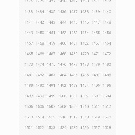
1425
1426
1427
1428
1429
1430
1431
1432
1433
1434
1435
1436
1437
1438
1439
1440
1441
1442
1443
1444
1445
1446
1447
1448
1449
1450
1451
1452
1453
1454
1455
1456
1457
1458
1459
1460
1461
1462
1463
1464
1465
1466
1467
1468
1469
1470
1471
1472
1473
1474
1475
1476
1477
1478
1479
1480
1481
1482
1483
1484
1485
1486
1487
1488
1489
1490
1491
1492
1493
1494
1495
1496
1497
1498
1499
1500
1501
1502
1503
1504
1505
1506
1507
1508
1509
1510
1511
1512
1513
1514
1515
1516
1517
1518
1519
1520
1521
1522
1523
1524
1525
1526
1527
1528