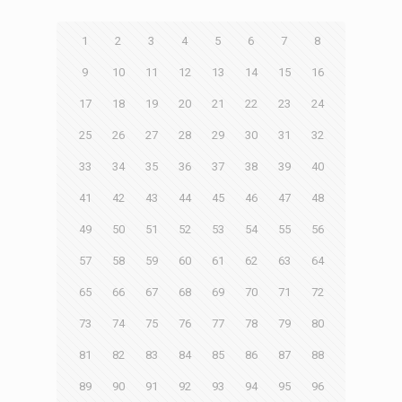
1
2
3
4
5
6
7
8
9
10
11
12
13
14
15
16
17
18
19
20
21
22
23
24
25
26
27
28
29
30
31
32
33
34
35
36
37
38
39
40
41
42
43
44
45
46
47
48
49
50
51
52
53
54
55
56
57
58
59
60
61
62
63
64
65
66
67
68
69
70
71
72
73
74
75
76
77
78
79
80
81
82
83
84
85
86
87
88
89
90
91
92
93
94
95
96