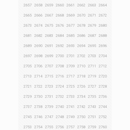
2657
2658
2659
2660
2661
2662
2663
2664
2665
2666
2667
2668
2669
2670
2671
2672
2673
2674
2675
2676
2677
2678
2679
2680
2681
2682
2683
2684
2685
2686
2687
2688
2689
2690
2691
2692
2693
2694
2695
2696
2697
2698
2699
2700
2701
2702
2703
2704
2705
2706
2707
2708
2709
2710
2711
2712
2713
2714
2715
2716
2717
2718
2719
2720
2721
2722
2723
2724
2725
2726
2727
2728
2729
2730
2731
2732
2733
2734
2735
2736
2737
2738
2739
2740
2741
2742
2743
2744
2745
2746
2747
2748
2749
2750
2751
2752
2753
2754
2755
2756
2757
2758
2759
2760