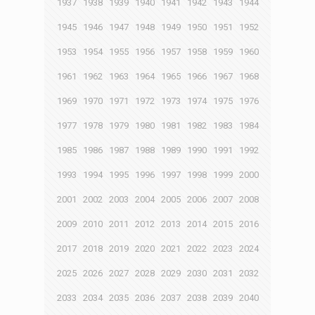
1937
1938
1939
1940
1941
1942
1943
1944
1945
1946
1947
1948
1949
1950
1951
1952
1953
1954
1955
1956
1957
1958
1959
1960
1961
1962
1963
1964
1965
1966
1967
1968
1969
1970
1971
1972
1973
1974
1975
1976
1977
1978
1979
1980
1981
1982
1983
1984
1985
1986
1987
1988
1989
1990
1991
1992
1993
1994
1995
1996
1997
1998
1999
2000
2001
2002
2003
2004
2005
2006
2007
2008
2009
2010
2011
2012
2013
2014
2015
2016
2017
2018
2019
2020
2021
2022
2023
2024
2025
2026
2027
2028
2029
2030
2031
2032
2033
2034
2035
2036
2037
2038
2039
2040