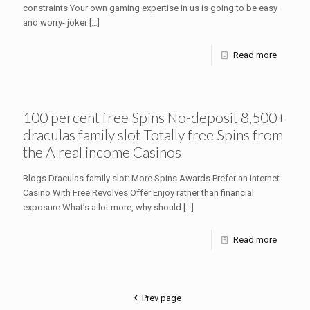
constraints Your own gaming expertise in us is going to be easy
and worry- joker
[…]
Read more
100 percent free Spins No-deposit 8,500+
draculas family slot Totally free Spins from
the A real income Casinos
Blogs Draculas family slot: More Spins Awards Prefer an internet
Casino With Free Revolves Offer Enjoy rather than financial
exposure What’s a lot more, why should
[…]
Read more
Prev page