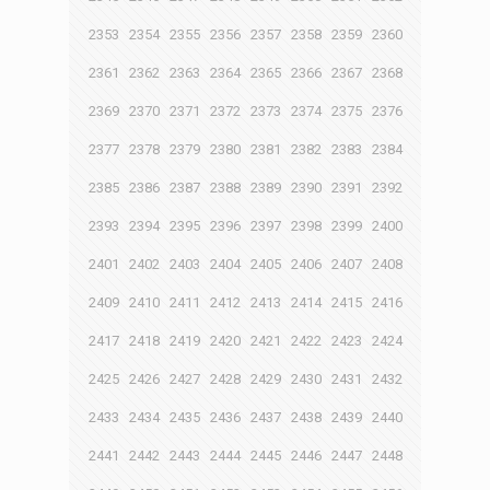
2353
2354
2355
2356
2357
2358
2359
2360
2361
2362
2363
2364
2365
2366
2367
2368
2369
2370
2371
2372
2373
2374
2375
2376
2377
2378
2379
2380
2381
2382
2383
2384
2385
2386
2387
2388
2389
2390
2391
2392
2393
2394
2395
2396
2397
2398
2399
2400
2401
2402
2403
2404
2405
2406
2407
2408
2409
2410
2411
2412
2413
2414
2415
2416
2417
2418
2419
2420
2421
2422
2423
2424
2425
2426
2427
2428
2429
2430
2431
2432
2433
2434
2435
2436
2437
2438
2439
2440
2441
2442
2443
2444
2445
2446
2447
2448