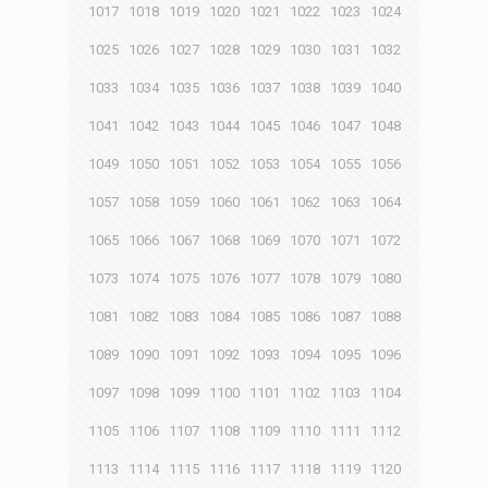
1017
1018
1019
1020
1021
1022
1023
1024
1025
1026
1027
1028
1029
1030
1031
1032
1033
1034
1035
1036
1037
1038
1039
1040
1041
1042
1043
1044
1045
1046
1047
1048
1049
1050
1051
1052
1053
1054
1055
1056
1057
1058
1059
1060
1061
1062
1063
1064
1065
1066
1067
1068
1069
1070
1071
1072
1073
1074
1075
1076
1077
1078
1079
1080
1081
1082
1083
1084
1085
1086
1087
1088
1089
1090
1091
1092
1093
1094
1095
1096
1097
1098
1099
1100
1101
1102
1103
1104
1105
1106
1107
1108
1109
1110
1111
1112
1113
1114
1115
1116
1117
1118
1119
1120