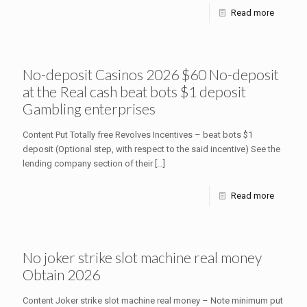
Read more
No-deposit Casinos 2026 $60 No-deposit
at the Real cash beat bots $1 deposit
Gambling enterprises
Content Put Totally free Revolves Incentives – beat bots $1
deposit (Optional step, with respect to the said incentive) See the
lending company section of their
[…]
Read more
No joker strike slot machine real money
Obtain 2026
Content Joker strike slot machine real money – Note minimum put