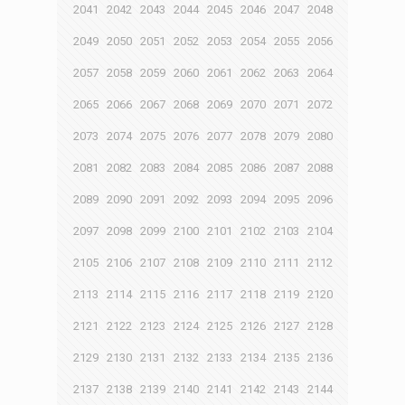
2041
2042
2043
2044
2045
2046
2047
2048
2049
2050
2051
2052
2053
2054
2055
2056
2057
2058
2059
2060
2061
2062
2063
2064
2065
2066
2067
2068
2069
2070
2071
2072
2073
2074
2075
2076
2077
2078
2079
2080
2081
2082
2083
2084
2085
2086
2087
2088
2089
2090
2091
2092
2093
2094
2095
2096
2097
2098
2099
2100
2101
2102
2103
2104
2105
2106
2107
2108
2109
2110
2111
2112
2113
2114
2115
2116
2117
2118
2119
2120
2121
2122
2123
2124
2125
2126
2127
2128
2129
2130
2131
2132
2133
2134
2135
2136
2137
2138
2139
2140
2141
2142
2143
2144