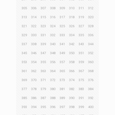
305
306
307
308
309
310
311
312
313
314
315
316
317
318
319
320
321
322
323
324
325
326
327
328
329
330
331
332
333
334
335
336
337
338
339
340
341
342
343
344
345
346
347
348
349
350
351
352
353
354
355
356
357
358
359
360
361
362
363
364
365
366
367
368
369
370
371
372
373
374
375
376
377
378
379
380
381
382
383
384
385
386
387
388
389
390
391
392
393
394
395
396
397
398
399
400