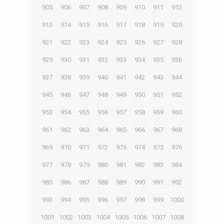
905
906
907
908
909
910
911
912
913
914
915
916
917
918
919
920
921
922
923
924
925
926
927
928
929
930
931
932
933
934
935
936
937
938
939
940
941
942
943
944
945
946
947
948
949
950
951
952
953
954
955
956
957
958
959
960
961
962
963
964
965
966
967
968
969
970
971
972
973
974
975
976
977
978
979
980
981
982
983
984
985
986
987
988
989
990
991
992
993
994
995
996
997
998
999
1000
1001
1002
1003
1004
1005
1006
1007
1008