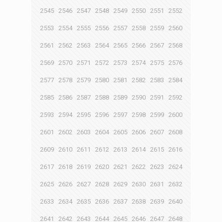
2545
2546
2547
2548
2549
2550
2551
2552
2553
2554
2555
2556
2557
2558
2559
2560
2561
2562
2563
2564
2565
2566
2567
2568
2569
2570
2571
2572
2573
2574
2575
2576
2577
2578
2579
2580
2581
2582
2583
2584
2585
2586
2587
2588
2589
2590
2591
2592
2593
2594
2595
2596
2597
2598
2599
2600
2601
2602
2603
2604
2605
2606
2607
2608
2609
2610
2611
2612
2613
2614
2615
2616
2617
2618
2619
2620
2621
2622
2623
2624
2625
2626
2627
2628
2629
2630
2631
2632
2633
2634
2635
2636
2637
2638
2639
2640
2641
2642
2643
2644
2645
2646
2647
2648