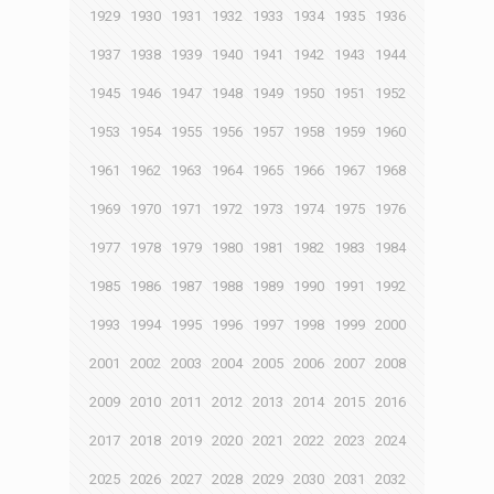
1929
1930
1931
1932
1933
1934
1935
1936
1937
1938
1939
1940
1941
1942
1943
1944
1945
1946
1947
1948
1949
1950
1951
1952
1953
1954
1955
1956
1957
1958
1959
1960
1961
1962
1963
1964
1965
1966
1967
1968
1969
1970
1971
1972
1973
1974
1975
1976
1977
1978
1979
1980
1981
1982
1983
1984
1985
1986
1987
1988
1989
1990
1991
1992
1993
1994
1995
1996
1997
1998
1999
2000
2001
2002
2003
2004
2005
2006
2007
2008
2009
2010
2011
2012
2013
2014
2015
2016
2017
2018
2019
2020
2021
2022
2023
2024
2025
2026
2027
2028
2029
2030
2031
2032