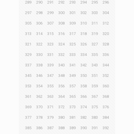
289
290
291
292
293
294
295
296
297
298
299
300
301
302
303
304
305
306
307
308
309
310
311
312
313
314
315
316
317
318
319
320
321
322
323
324
325
326
327
328
329
330
331
332
333
334
335
336
337
338
339
340
341
342
343
344
345
346
347
348
349
350
351
352
353
354
355
356
357
358
359
360
361
362
363
364
365
366
367
368
369
370
371
372
373
374
375
376
377
378
379
380
381
382
383
384
385
386
387
388
389
390
391
392