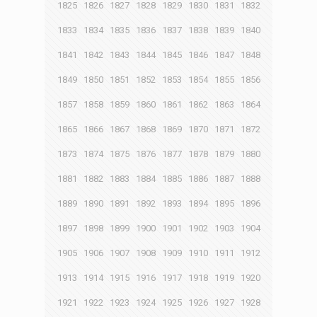
1825
1826
1827
1828
1829
1830
1831
1832
1833
1834
1835
1836
1837
1838
1839
1840
1841
1842
1843
1844
1845
1846
1847
1848
1849
1850
1851
1852
1853
1854
1855
1856
1857
1858
1859
1860
1861
1862
1863
1864
1865
1866
1867
1868
1869
1870
1871
1872
1873
1874
1875
1876
1877
1878
1879
1880
1881
1882
1883
1884
1885
1886
1887
1888
1889
1890
1891
1892
1893
1894
1895
1896
1897
1898
1899
1900
1901
1902
1903
1904
1905
1906
1907
1908
1909
1910
1911
1912
1913
1914
1915
1916
1917
1918
1919
1920
1921
1922
1923
1924
1925
1926
1927
1928