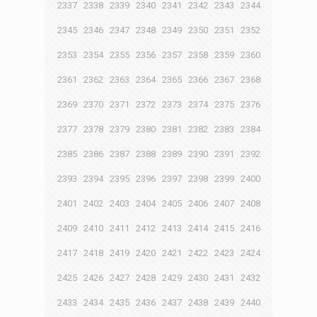
2337
2338
2339
2340
2341
2342
2343
2344
2345
2346
2347
2348
2349
2350
2351
2352
2353
2354
2355
2356
2357
2358
2359
2360
2361
2362
2363
2364
2365
2366
2367
2368
2369
2370
2371
2372
2373
2374
2375
2376
2377
2378
2379
2380
2381
2382
2383
2384
2385
2386
2387
2388
2389
2390
2391
2392
2393
2394
2395
2396
2397
2398
2399
2400
2401
2402
2403
2404
2405
2406
2407
2408
2409
2410
2411
2412
2413
2414
2415
2416
2417
2418
2419
2420
2421
2422
2423
2424
2425
2426
2427
2428
2429
2430
2431
2432
2433
2434
2435
2436
2437
2438
2439
2440