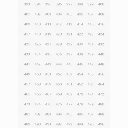
393
394
395
396
397
398
399
400
401
402
403
404
405
406
407
408
409
410
411
412
413
414
415
416
417
418
419
420
421
422
423
424
425
426
427
428
429
430
431
432
433
434
435
436
437
438
439
440
441
442
443
444
445
446
447
448
449
450
451
452
453
454
455
456
457
458
459
460
461
462
463
464
465
466
467
468
469
470
471
472
473
474
475
476
477
478
479
480
481
482
483
484
485
486
487
488
489
490
491
492
493
494
495
496