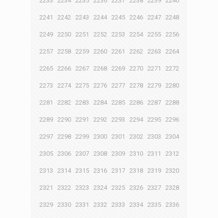
2233
2234
2235
2236
2237
2238
2239
2240
2241
2242
2243
2244
2245
2246
2247
2248
2249
2250
2251
2252
2253
2254
2255
2256
2257
2258
2259
2260
2261
2262
2263
2264
2265
2266
2267
2268
2269
2270
2271
2272
2273
2274
2275
2276
2277
2278
2279
2280
2281
2282
2283
2284
2285
2286
2287
2288
2289
2290
2291
2292
2293
2294
2295
2296
2297
2298
2299
2300
2301
2302
2303
2304
2305
2306
2307
2308
2309
2310
2311
2312
2313
2314
2315
2316
2317
2318
2319
2320
2321
2322
2323
2324
2325
2326
2327
2328
2329
2330
2331
2332
2333
2334
2335
2336