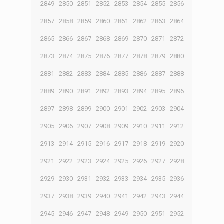
2849
2850
2851
2852
2853
2854
2855
2856
2857
2858
2859
2860
2861
2862
2863
2864
2865
2866
2867
2868
2869
2870
2871
2872
2873
2874
2875
2876
2877
2878
2879
2880
2881
2882
2883
2884
2885
2886
2887
2888
2889
2890
2891
2892
2893
2894
2895
2896
2897
2898
2899
2900
2901
2902
2903
2904
2905
2906
2907
2908
2909
2910
2911
2912
2913
2914
2915
2916
2917
2918
2919
2920
2921
2922
2923
2924
2925
2926
2927
2928
2929
2930
2931
2932
2933
2934
2935
2936
2937
2938
2939
2940
2941
2942
2943
2944
2945
2946
2947
2948
2949
2950
2951
2952