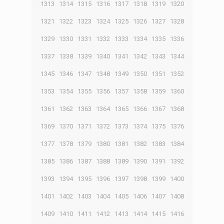
1313
1314
1315
1316
1317
1318
1319
1320
1321
1322
1323
1324
1325
1326
1327
1328
1329
1330
1331
1332
1333
1334
1335
1336
1337
1338
1339
1340
1341
1342
1343
1344
1345
1346
1347
1348
1349
1350
1351
1352
1353
1354
1355
1356
1357
1358
1359
1360
1361
1362
1363
1364
1365
1366
1367
1368
1369
1370
1371
1372
1373
1374
1375
1376
1377
1378
1379
1380
1381
1382
1383
1384
1385
1386
1387
1388
1389
1390
1391
1392
1393
1394
1395
1396
1397
1398
1399
1400
1401
1402
1403
1404
1405
1406
1407
1408
1409
1410
1411
1412
1413
1414
1415
1416