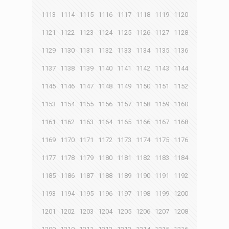
1113
1114
1115
1116
1117
1118
1119
1120
1121
1122
1123
1124
1125
1126
1127
1128
1129
1130
1131
1132
1133
1134
1135
1136
1137
1138
1139
1140
1141
1142
1143
1144
1145
1146
1147
1148
1149
1150
1151
1152
1153
1154
1155
1156
1157
1158
1159
1160
1161
1162
1163
1164
1165
1166
1167
1168
1169
1170
1171
1172
1173
1174
1175
1176
1177
1178
1179
1180
1181
1182
1183
1184
1185
1186
1187
1188
1189
1190
1191
1192
1193
1194
1195
1196
1197
1198
1199
1200
1201
1202
1203
1204
1205
1206
1207
1208