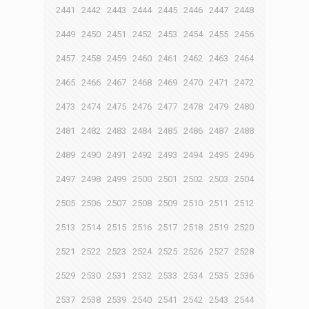
2441
2442
2443
2444
2445
2446
2447
2448
2449
2450
2451
2452
2453
2454
2455
2456
2457
2458
2459
2460
2461
2462
2463
2464
2465
2466
2467
2468
2469
2470
2471
2472
2473
2474
2475
2476
2477
2478
2479
2480
2481
2482
2483
2484
2485
2486
2487
2488
2489
2490
2491
2492
2493
2494
2495
2496
2497
2498
2499
2500
2501
2502
2503
2504
2505
2506
2507
2508
2509
2510
2511
2512
2513
2514
2515
2516
2517
2518
2519
2520
2521
2522
2523
2524
2525
2526
2527
2528
2529
2530
2531
2532
2533
2534
2535
2536
2537
2538
2539
2540
2541
2542
2543
2544