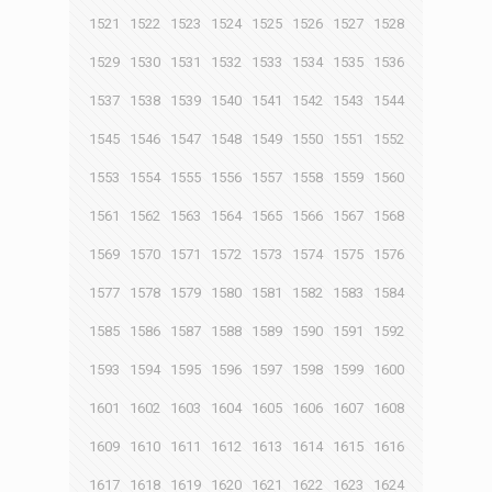
1521
1522
1523
1524
1525
1526
1527
1528
1529
1530
1531
1532
1533
1534
1535
1536
1537
1538
1539
1540
1541
1542
1543
1544
1545
1546
1547
1548
1549
1550
1551
1552
1553
1554
1555
1556
1557
1558
1559
1560
1561
1562
1563
1564
1565
1566
1567
1568
1569
1570
1571
1572
1573
1574
1575
1576
1577
1578
1579
1580
1581
1582
1583
1584
1585
1586
1587
1588
1589
1590
1591
1592
1593
1594
1595
1596
1597
1598
1599
1600
1601
1602
1603
1604
1605
1606
1607
1608
1609
1610
1611
1612
1613
1614
1615
1616
1617
1618
1619
1620
1621
1622
1623
1624