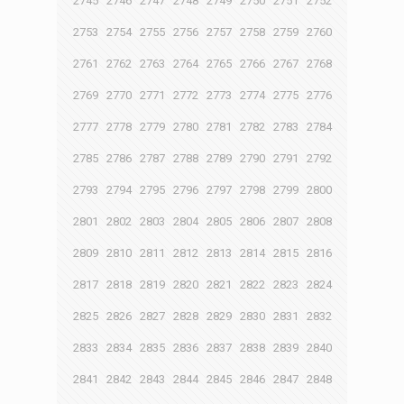
2745
2746
2747
2748
2749
2750
2751
2752
2753
2754
2755
2756
2757
2758
2759
2760
2761
2762
2763
2764
2765
2766
2767
2768
2769
2770
2771
2772
2773
2774
2775
2776
2777
2778
2779
2780
2781
2782
2783
2784
2785
2786
2787
2788
2789
2790
2791
2792
2793
2794
2795
2796
2797
2798
2799
2800
2801
2802
2803
2804
2805
2806
2807
2808
2809
2810
2811
2812
2813
2814
2815
2816
2817
2818
2819
2820
2821
2822
2823
2824
2825
2826
2827
2828
2829
2830
2831
2832
2833
2834
2835
2836
2837
2838
2839
2840
2841
2842
2843
2844
2845
2846
2847
2848